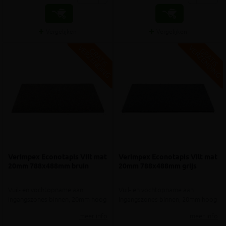
Vergelijken
Vergelijken
V
G
V
G
G
R
A
T
I
S
E
R
Z
E
N
D
I
N
G
R
A
T
I
S
E
R
Z
E
N
D
I
N
Verimpex Econotapis Vilt mat
Verimpex Econotapis Vilt mat
20mm 788x488mm bruin
20mm 788x488mm grijs
Vuil- en vochtopname aan
Vuil- en vochtopname aan
ingangszones binnen, 20mm hoog
ingangszones binnen, 20mm hoog
meer info
meer info