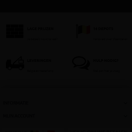
LAGE PRIJZEN
14 DEPOTS
Je betaalt nooit te veel!
Verspreid over Vlaanderen
LEVERINGEN
HULP NODIG?
België en Nederland
Stel dan hier je vraag

INFORMATIE

MIJN ACCOUNT