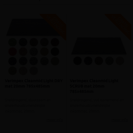
V
G
V
G
G
R
A
T
I
S
E
R
Z
E
N
D
I
N
G
R
A
T
I
S
E
R
Z
E
N
D
I
N
Verimpex Cleanmid Light DRY
Verimpex Cleanmid Light
mat 20mm 785x485mm
SCRUB mat 20mm
785x485mm
Sneldrogend, duurzaam en
Sneldrogend, vuil opnemend en
onderhoudsvriendelijke
onderhoudsvriendelijke
inkommat, 20mm
inkommat, 20mm
meer info
meer info