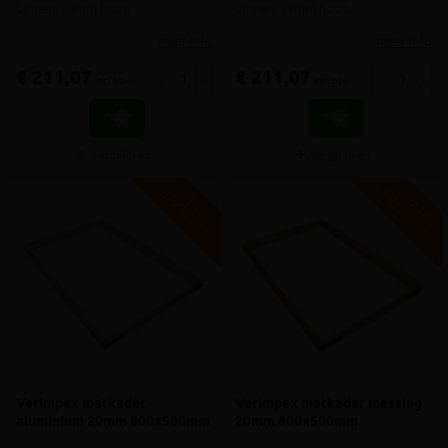
binnen, 19mm hoog
binnen, 19mm hoog
meer info
meer info
€ 211,07
€ 211,07
-
+
-
+
incl.btw
incl.btw
Vergelijken
Vergelijken
V
G
V
G
G
R
A
T
I
S
E
R
Z
E
N
D
I
N
G
R
A
T
I
S
E
R
Z
E
N
D
I
N
Verimpex matkader
Verimpex matkader messing
aluminium 20mm 800x500mm
20mm 800x500mm