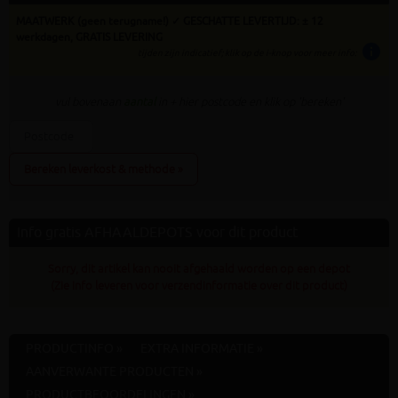
MAATWERK (geen terugname!) ✓ GESCHATTE LEVERTIJD: ± 12
werkdagen, GRATIS LEVERING
info
tijden zijn indicatief; klik op de i-knop voor meer info:
vul bovenaan
aantal
in + hier postcode en klik op 'bereken'
Bereken leverkost & methode »
Info gratis AFHAALDEPOTS voor dit product
Sorry, dit artikel kan nooit afgehaald worden op een depot
(Zie info leveren voor verzendinformatie over dit product)
PRODUCTINFO »
EXTRA INFORMATIE »
AANVERWANTE PRODUCTEN »
PRODUCTBEOORDELINGEN »