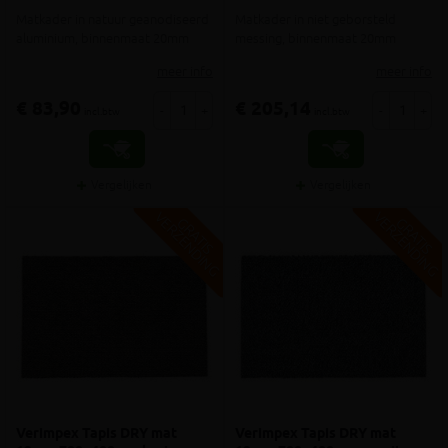
Matkader in natuur geanodiseerd
Matkader in niet geborsteld
aluminium, binnenmaat 20mm
messing, binnenmaat 20mm
meer info
meer info
€ 83,90
€ 205,14
-
+
-
+
incl.btw
incl.btw
Vergelijken
Vergelijken
V
G
V
G
G
R
A
T
I
S
E
R
Z
E
N
D
I
N
G
R
A
T
I
S
E
R
Z
E
N
D
I
N
Verimpex Tapis DRY mat
Verimpex Tapis DRY mat