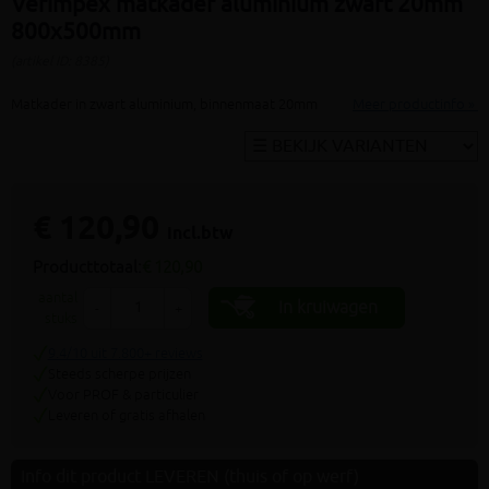
Verimpex matkader aluminium zwart 20mm
800x500mm
(artikel ID: 8385)
Matkader in zwart aluminium, binnenmaat 20mm
Meer productinfo »
€ 120,90
incl.btw
Producttotaal:
€ 120,90
aantal
In kruiwagen
-
+
stuks
9.4/10 uit 7.800+ reviews
Steeds scherpe prijzen
Voor PROF & particulier
Leveren of gratis afhalen
Info dit product LEVEREN (thuis of op werf)