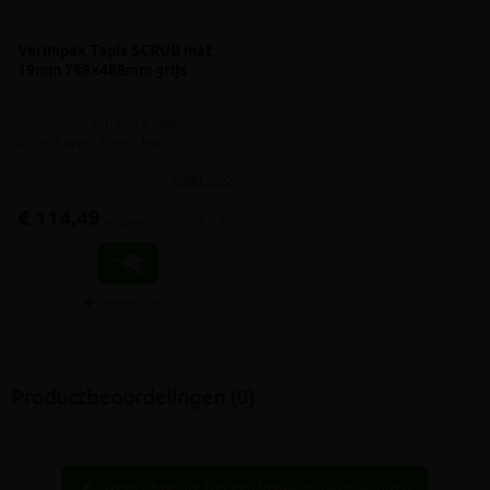
Verimpex Tapis SCRUB mat
19mm 788x488mm grijs
Ontwikkeld om extra veel vuil te
absorberen, 19mm hoog
meer info
€ 114,49
-
+
incl.btw
Vergelijken
Productbeoordelingen (0)
Wees de eerste hier een beoordeling te schrijven
edit