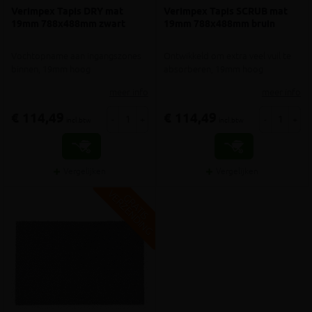
Verimpex Tapis DRY mat
Verimpex Tapis SCRUB mat
19mm 788x488mm zwart
19mm 788x488mm bruin
Vochtopname aan ingangszones
Ontwikkeld om extra veel vuil te
binnen, 19mm hoog
absorberen, 19mm hoog
meer info
meer info
€ 114,49
€ 114,49
-
+
-
+
incl.btw
incl.btw
Vergelijken
Vergelijken
V
G
G
R
A
T
I
S
E
R
Z
E
N
D
I
N