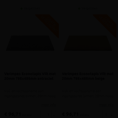
Vergelijken
Vergelijken
V
G
V
G
G
R
A
T
I
S
E
R
Z
E
N
D
I
N
G
R
A
T
I
S
E
R
Z
E
N
D
I
N
Verimpex Econotapis Vilt mat
Verimpex Econotapis Vilt mat
20mm 788x488mm antraciet
20mm 788x488mm beige
Vuil- en vochtopname aan
Vuil- en vochtopname aan
ingangszones binnen, 20mm hoog
ingangszones binnen, 20mm hoog
meer info
meer info
€ 96,71
€ 96,71
-
+
-
+
incl.btw
incl.btw