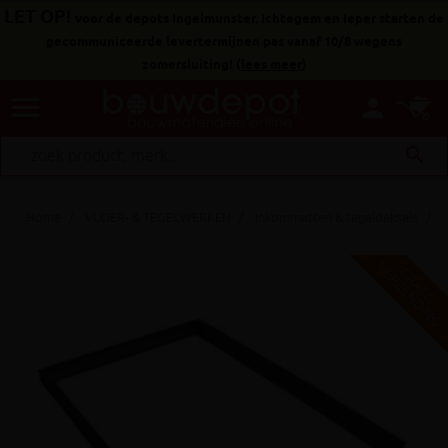
LET OP!
voor de depots Ingelmunster, Ichtegem en Ieper starten de
gecommuniceerde levertermijnen pas vanaf 10/8 wegens
zomersluiting!
(
lees meer
)
menu
person
search
Home
VLOER- & TEGELWERKEN
Inkommatten & tegeldeksels
V
G
G
R
A
T
I
S
E
R
Z
E
N
D
I
N