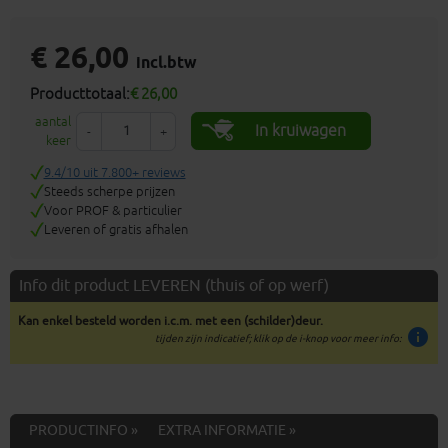
€ 26,00
incl.btw
Producttotaal:
€ 26,00
aantal
In kruiwagen
-
+
keer
9.4/10 uit 7.800+ reviews
Steeds scherpe prijzen
Voor PROF & particulier
Leveren of gratis afhalen
Info dit product LEVEREN (thuis of op werf)
Kan enkel besteld worden i.c.m. met een (schilder)deur.
info
tijden zijn indicatief; klik op de i-knop voor meer info:
PRODUCTINFO »
EXTRA INFORMATIE »