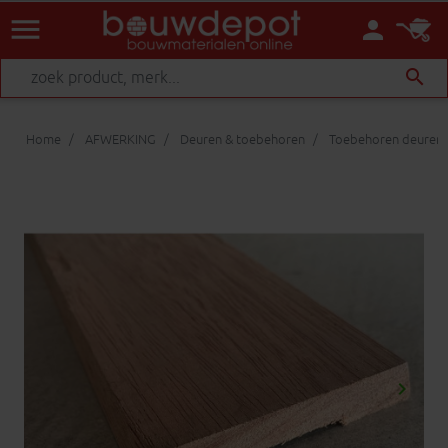
menu
person
search
Home
AFWERKING
Deuren & toebehoren
Toebehoren deuren
keyboard_arrow_right
Volgen