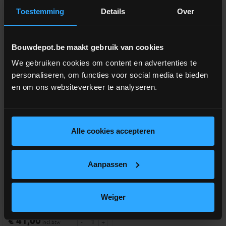
Toestemming
Details
Over
Vergelijken
Vergelijken
Bouwdepot.be maakt gebruik van cookies
We gebruiken cookies om content en advertenties te
personaliseren, om functies voor social media te bieden
en om ons websiteverkeer te analyseren.
Alle cookies accepteren
Deurklink inox 19mm U-vorm
Aanpassen
Gebogen deurkruk + rozet voor
slot
Weiger
meer info
€ 41,00
-
+
incl.btw