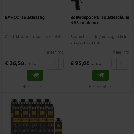
BAHCO isolatiezaag
Bouwdepot PU isolatieschuim
NBS combibox
Geschikt voor alle soorten isolatie
Box met isolatie-/montageschuim,
pistool en cleaner
meer info
meer info
€ 36,58
€ 95,00
-
+
-
+
incl.btw
incl.btw
Vergelijken
Vergelijken