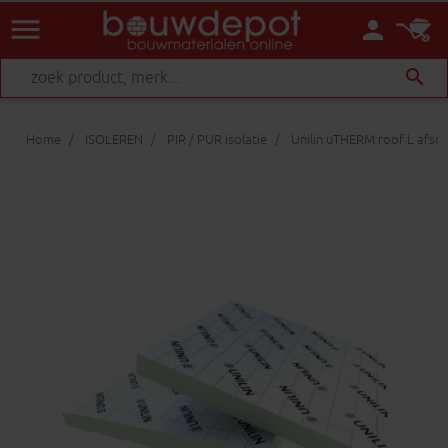
menu
person
search
Home
ISOLEREN
PIR / PUR isolatie
Unilin uTHERM roof L afsc