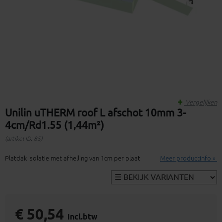
Vergelijken
Unilin uTHERM roof L afschot 10mm 3-
4cm/Rd1.55 (1,44m²)
(artikel ID: 85)
Platdak isolatie met afhelling van 1cm per plaat
Meer productinfo »
€ 50,54
incl.btw