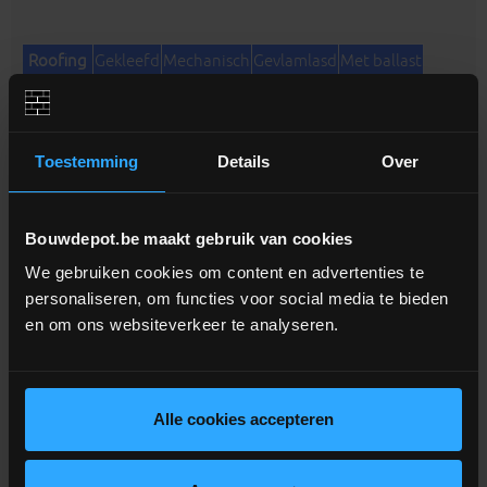
Roofing
Gekleefd
Mechanisch
Gevlamlasd
Met ballast
PIR B
X
X
X
X
PIR L
X
X
X
X
1
2
PIR M
X
X
X
X
1
2
Toestemming
Details
Over
PVC
Gekleefd
Mechanisch
Gevlamlasd
Met ballast
PIR B
-
X
-
X
3
3
Bouwdepot.be maakt gebruik van cookies
PIR L
X
X
-
X
4
We gebruiken cookies om content en advertenties te
PIR M
X
X
-
X
4
personaliseren, om functies voor social media te bieden
en om ons websiteverkeer te analyseren.
EPDM
Gekleefd
Mechanisch
Gevlamlasd
Met ballast
PIR B
X
X
-
X
PIR L
X
X
-
X
4
PIR M
X
X
-
X
Alle cookies accepteren
4
1 Zelfklevende gebitumineerde gemodificeerde