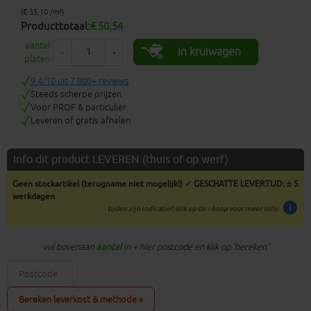
(€ 35,10 /m²)
Producttotaal:
€ 50,54
aantal
In kruiwagen
-
+
platen
9.4/10 uit 7.800+ reviews
Steeds scherpe prijzen
Voor PROF & particulier
Leveren of gratis afhalen
Info dit product LEVEREN (thuis of op werf)
Geen stockartikel (terugname niet mogelijk!) ✓ GESCHATTE LEVERTIJD: ± 5
werkdagen
info
tijden zijn indicatief; klik op de i-knop voor meer info:
vul bovenaan
aantal
in + hier postcode en klik op 'bereken'
Bereken leverkost & methode »