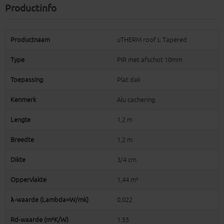
Productinfo
Productnaam
uTHERM roof L Tapered
Type
PIR met afschot 10mm
Toepassing
Plat dak
Kenmerk
Alu cachering
Lengte
1,2 m
Breedte
1,2 m
Dikte
3/4 cm
Oppervlakte
1,44 m²
λ-waarde (Lambda=W/mk)
0,022
Rd-waarde (m²K/W)
1.55