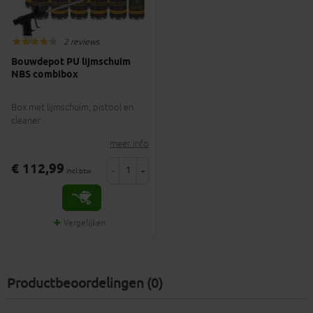
2 reviews
Bouwdepot PU lijmschuim
NBS combibox
Box met lijmschuim, pistool en
cleaner
meer info
€ 112,99
-
+
incl.btw
Vergelijken
Productbeoordelingen (0)