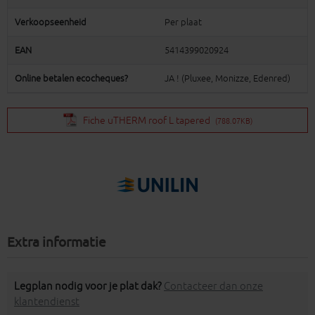
Verkoopseenheid
Per plaat
EAN
5414399020924
Online betalen ecocheques?
JA ! (Pluxee, Monizze, Edenred)
Fiche uTHERM roof L tapered
(788.07KB)
Extra informatie
Legplan nodig voor je plat dak?
Contacteer dan onze
klantendienst