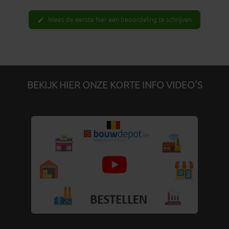
Wees de eerste hier een beoordeling te schrijven
edit
BEKIJK HIER ONZE KORTE INFO VIDEO'S