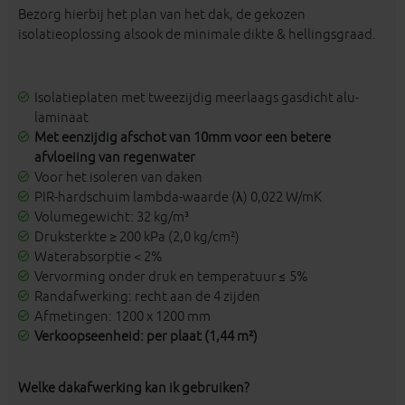
Bezorg hierbij het plan van het dak, de gekozen
isolatieoplossing alsook de minimale dikte & hellingsgraad.
Isolatieplaten met tweezijdig meerlaags gasdicht alu-
laminaat
Met eenzijdig afschot van 10mm voor een betere
afvloeiing van regenwater
Voor het isoleren van daken
PIR-hardschuim lambda-waarde (λ) 0,022 W/mK
Volumegewicht: 32 kg/m³
Druksterkte ≥ 200 kPa (2,0 kg/cm²)
Waterabsorptie < 2%
Vervorming onder druk en temperatuur ≤ 5%
Randafwerking: recht aan de 4 zijden
Afmetingen: 1200 x 1200 mm
Verkoopseenheid: per plaat (1,44 m²)
Welke dakafwerking kan ik gebruiken?