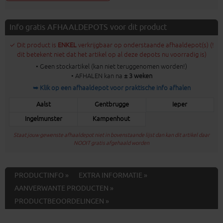
Info gratis AFHAALDEPOTS voor dit product
✓ Dit product is
ENKEL
verkrijgbaar op onderstaande afhaaldepot(s) (!
dit betekent niet dat het artikel op al deze depots nu voorradig is)
• Geen stockartikel (kan niet teruggenomen worden!)
• AFHALEN kan na
± 3 weken
➥ Klik op een afhaaldepot voor praktische info afhalen
Aalst
Gentbrugge
Ieper
Ingelmunster
Kampenhout
Staat jouw gewenste afhaaldepot niet in bovenstaande lijst dan kan dit artikel daar
NOOIT gratis afgehaald worden
PRODUCTINFO »
EXTRA INFORMATIE »
AANVERWANTE PRODUCTEN »
PRODUCTBEOORDELINGEN »