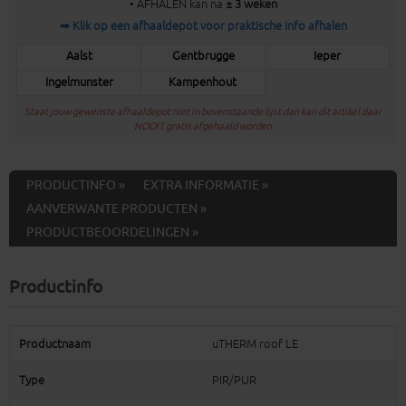
• AFHALEN kan na
± 3 weken
➥ Klik op een afhaaldepot voor praktische info afhalen
Aalst
Gentbrugge
Ieper
Ingelmunster
Kampenhout
Staat jouw gewenste afhaaldepot niet in bovenstaande lijst dan kan dit artikel daar
NOOIT gratis afgehaald worden
PRODUCTINFO »
EXTRA INFORMATIE »
AANVERWANTE PRODUCTEN »
PRODUCTBEOORDELINGEN »
Productinfo
Productnaam
uTHERM roof LE
Type
PIR/PUR