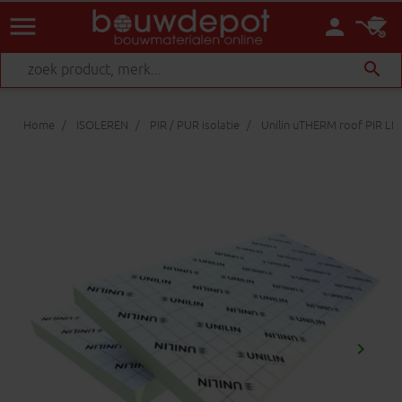
menu
person
search
Home
ISOLEREN
PIR / PUR isolatie
Unilin uTHERM roof PIR LE
keyboard_arrow_right
Volgen