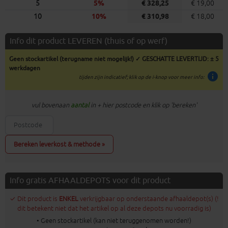
5
5%
€ 328,25
€ 19,00
10
10%
€ 310,98
€ 18,00
Info dit product LEVEREN (thuis of op werf)
Geen stockartikel (terugname niet mogelijk!) ✓ GESCHATTE LEVERTIJD: ± 5
werkdagen
info
tijden zijn indicatief; klik op de i-knop voor meer info:
vul bovenaan
aantal
in + hier postcode en klik op 'bereken'
Bereken leverkost & methode »
Info gratis AFHAALDEPOTS voor dit product
✓ Dit product is
ENKEL
verkrijgbaar op onderstaande afhaaldepot(s) (!
dit betekent niet dat het artikel op al deze depots nu voorradig is)
• Geen stockartikel (kan niet teruggenomen worden!)