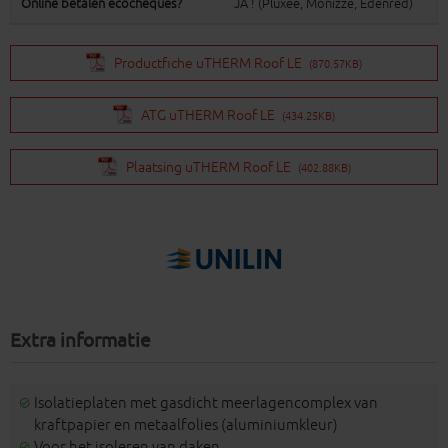
Online betalen ecocheques?
JA ! (Pluxee, Monizze, Edenred)
Productfiche uTHERM Roof LE
(870.57KB)
ATG uTHERM Roof LE
(434.25KB)
Plaatsing uTHERM Roof LE
(402.88KB)
Extra informatie
Isolatieplaten met gasdicht meerlagencomplex van
kraftpapier en metaalfolies (aluminiumkleur)
Voor het isoleren van daken