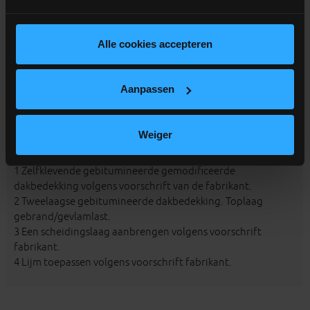
PIR B
-
X
-
X
3
3
PIR LE
X
X
-
X
4
PIR M
X
X
-
X
Alle cookies accepteren
4
EPDM
Gekleefd
Mechanisch
Gevlamlasd
Met ballast
Aanpassen
PIR B
X
X
-
X
PIR LE
X
X
-
X
4
PIR M
X
X
-
X
4
Weiger
1 Zelfklevende gebitumineerde gemodificeerde
dakbedekking volgens voorschrift van de fabrikant.
2 Tweelaagse gebitumineerde dakbedekking. Toplaag
gebrand/gevlamlast.
3 Een scheidingslaag aanbrengen volgens voorschrift
fabrikant.
4 Lijm toepassen volgens voorschrift fabrikant.