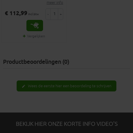
meer info
€ 112,99
-
+
incl.btw
Vergelijken
Productbeoordelingen (0)
Wees de eerste hier een beoordeling te schrijven
edit
BEKIJK HIER ONZE KORTE INFO VIDEO'S