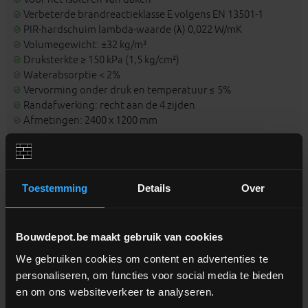
Verbeterde brandreactieklasse E volgens EN 13501-1
PIR-hardschuim lambda-waarde (λ) 0,022 W/mK
Volumegewicht: ±32 kg/m³
Druksterkte ≥ 150 kPa (1,5 kg/cm²)
Waterabsorptie < 2%
Vervorming onder druk en temperatuur ≤ 5%
Randafwerking: recht aan de 4 zijden
Afmetingen: 2400 x 1200 mm
Welke dakafwerking kan ik gebruiken?
Toestemming
Details
Over
Roofing
Gekleefd
Mechanisch
Gevlamlasd
Met ballast
PIR B
X
X
X
X
Bouwdepot.be maakt gebruik van cookies
PIR LE
X
X
X
X
1
2
We gebruiken cookies om content en advertenties te
PIR M
X
X
X
X
1
2
personaliseren, om functies voor social media te bieden
en om ons websiteverkeer te analyseren.
PVC
Gekleefd
Mechanisch
Gevlamlasd
Met ballast