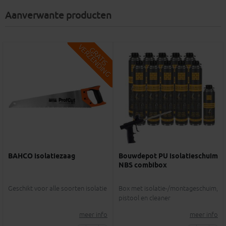
Aanverwante producten
V
G
G
R
A
T
I
S
E
R
Z
E
N
D
I
N
BAHCO isolatiezaag
Bouwdepot PU isolatieschuim
NBS combibox
Geschikt voor alle soorten isolatie
Box met isolatie-/montageschuim,
pistool en cleaner
meer info
meer info