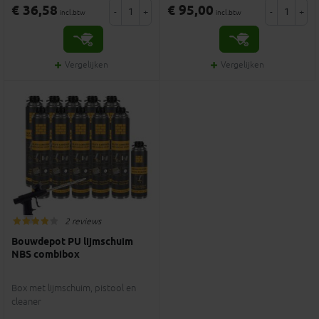
€ 36,58
€ 95,00
-
+
-
+
incl.btw
incl.btw
Vergelijken
Vergelijken
2 reviews
Bouwdepot PU lijmschuim
NBS combibox
Box met lijmschuim, pistool en
cleaner