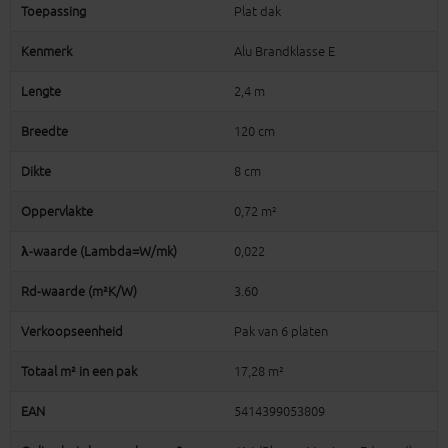
Toepassing
Plat dak
Kenmerk
Alu Brandklasse E
Lengte
2,4 m
Breedte
120 cm
Dikte
8 cm
Oppervlakte
0,72 m²
λ-waarde (Lambda=W/mk)
0,022
Rd-waarde (m²K/W)
3.60
Verkoopseenheid
Pak van 6 platen
Totaal m² in een pak
17,28 m²
EAN
5414399053809