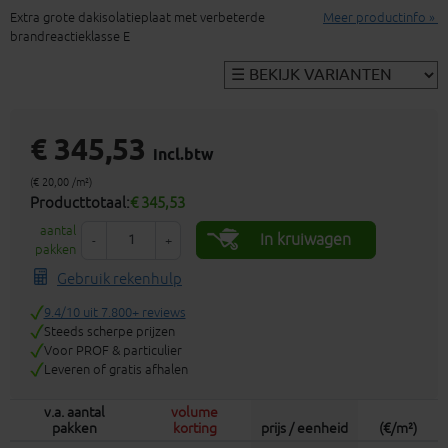
Extra grote dakisolatieplaat met verbeterde
Meer productinfo »
brandreactieklasse E
€ 345,53
incl.btw
(€ 20,00 /m²)
Producttotaal:
€ 345,53
aantal
In kruiwagen
-
+
pakken
Gebruik rekenhulp
9.4/10 uit 7.800+ reviews
Steeds scherpe prijzen
Voor PROF & particulier
Leveren of gratis afhalen
v.a. aantal
volume
pakken
korting
prijs / eenheid
(€/m²)