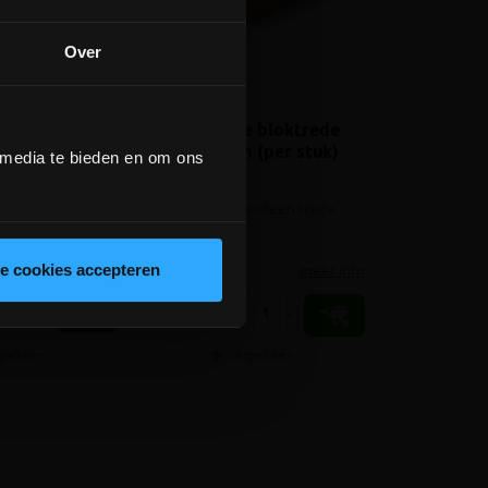
Over
e bloktrede
Kandla Ochre bloktrede
(kist 9 stuks)
100x35x15cm (per stuk)
 media te bieden en om ons
dsteen trede
Natuurruwe zandsteen trede
meer info
le cookies accepteren
meer info
€ 93,69
+
-
+
incl.btw
gelijken
Vergelijken