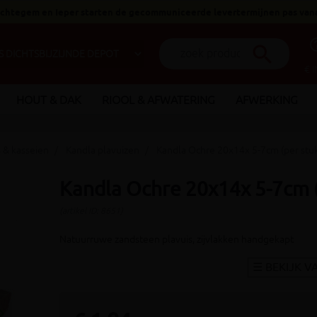
 Ichtegem en Ieper starten de gecommuniceerde levertermijnen pas van
help_o
search
€ 
HOUT & DAK
RIOOL & AFWATERING
AFWERKING
s & kasseien
Kandla plavuizen
Kandla Ochre 20x14x 5-7cm (per stu
Kandla Ochre 20x14x 5-7cm (
(artikel ID: 8651)
Natuurruwe zandsteen plavuis, zijvlakken handgekapt
_arrow_right