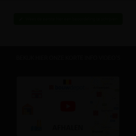
Wees de eerste hier een beoordeling te schrijven
edit
BEKIJK HIER ONZE KORTE INFO VIDEO'S