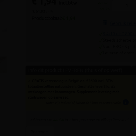
€ 1,94
Volgende
incl.btw
aantal
-
stuks
(€ 61,93 /m²)
Producttotaal:
€ 1,94
Gebruik rek
9.4/10 uit 7.800+
Steeds scherpe pr
Voor PROF & parti
Leveren of gratis
Info dit product LEVEREN (thuis of op werf)
✓ GRATIS verzending in België v.a. €2600 incl. BTW
totaalbestelling natuursteen. Geschatte levertijd: ±5
werkdagen met kraanwagen. Supplement levering met
stadswagen op aanvraag.
info
tijden zijn indicatief; klik op de i-knop voor meer info:
vul bovenaan
aantal
in + hier postcode en klik op 'bereken'