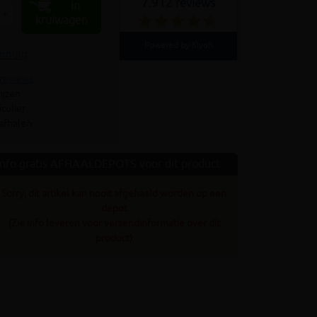
7.912 reviews
In
+
kruiwagen
Powered by Kiyoh
enhulp
 reviews
ijzen
culier
 afhalen
Info gratis AFHAALDEPOTS voor dit product
Sorry, dit artikel kan nooit afgehaald worden op een
depot
(Zie info leveren voor verzendinformatie over dit
product)