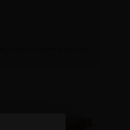
op?
Contacteer ons
dan zeker, we kunnen bijna