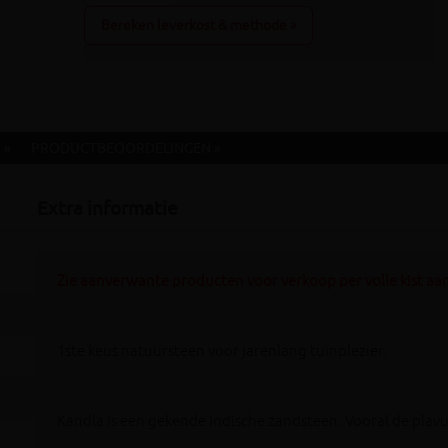
Bereken leverkost & methode »
 »
PRODUCTBEOORDELINGEN »
Extra informatie
Zie aanverwante producten voor verkoop per volle kist aan
1ste keus natuursteen voor jarenlang tuinplezier.
Kandla is een gekende Indische zandsteen. Vooral de plavuiz