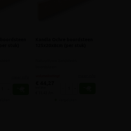
 boordsteen
Kandla Ochre boordsteen
per stuk)
125x20x8cm (per stuk)
steen
Natuurruwe zandsteen
boordsteen
meer info
volumekorting!
meer info
€ 44,27
incl.btw
-
+
+
€ 35,42 /lm
elijken
Vergelijken