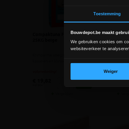
Toestemming
Bouwdepot.be maakt gebrui
Compaktuna Flowjoint LF
Compaktuna F
25KG beige
25KG grijs
We gebruiken cookies om cont
websiteverkeer te analyseren
Krimparme voegmortel voor
Krimparme voegm
kasseien en klinkers
kasseien en klink
Weiger
meer info
volumekorting!
volumekorting!
€ 19,82
€ 17,45
-
+
-
incl.btw
incl.btw
Vergelijken
Verg