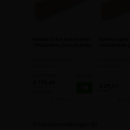
Kandla Ochre boordsteen
Kandla Ochre
100x20x8cm (kist 28 stuks)
100x20x8cm (
Natuurruwe zandsteen
Natuurruwe zand
boordsteen
boordsteen
meer info
volumekorting!
€ 772,40
€ 29,71
incl.btw
-
+
-
incl.btw
€ 27,59 /stuk
Vergelijken
Verg
Productbeoordelingen (0)