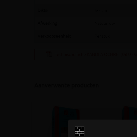
Dikte
5-7 cm
Afwerking
Natuurruw
Verkoopseenheid
Per stuk
Technische fiche KANDLA OCHRE
(526.35KB)
Aanverwante producten