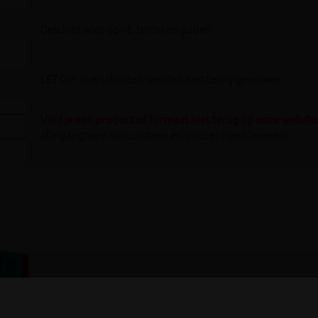
Geschikt voor oprit, terras en paden
LET OP! overschotten worden niet terug genomen.
Vind je een product of formaat niet terug op onze websh
alle gangbare natuursteen en uitvoeringen leveren!