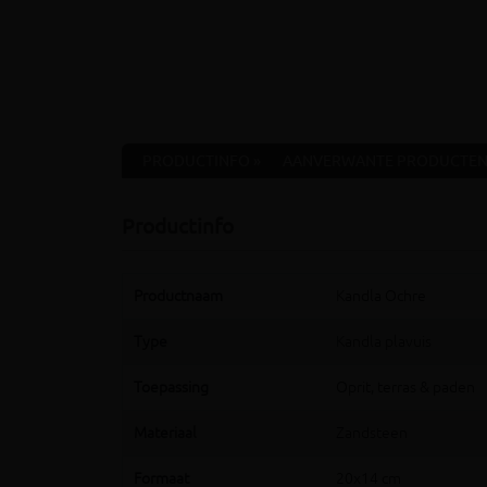
PRODUCTINFO »
AANVERWANTE PRODUCTEN
Productinfo
Productnaam
Kandla Ochre
Type
Kandla plavuis
Toepassing
Oprit, terras & paden
Materiaal
Zandsteen
Formaat
20x14 cm