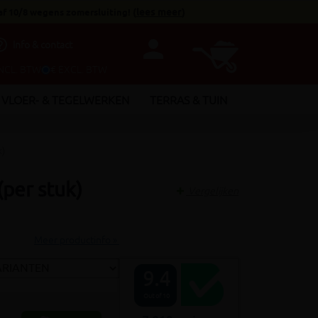
af 10/8 wegens zomersluiting!
(
lees meer
)
person
utline
Info & contact
INCL. BTW
€ EXCL. BTW
VLOER- & TEGELWERKEN
TERRAS & TUIN
k)
per stuk)
Vergelijken
Meer productinfo »
9.4
Out of 10