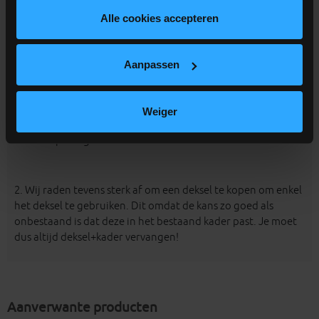
het deksel inclusief het kader waarin het deksel ligt)
Alle cookies accepteren
De afmetingen van de vrije opening. Dit is de effectieve
opening van het deksel en is kleiner dan de
buitenafmetingen.
De aangeven maten van de vrije
Aanpassen
opening zijn
INDICATIEF
daar we verschillende
toeleveranciers hebben voor deze deksels waarbij de
vrije openingen licht verschillend zijn.
Weiger
=> De buitenafmetingen van het deksel moeten groter zijn
dan de opening die ermee bedekt moet worden!
2. Wij raden tevens sterk af om een deksel te kopen om enkel
het deksel te gebruiken. Dit omdat de kans zo goed als
onbestaand is dat deze in het bestaand kader past. Je moet
dus altijd deksel+kader vervangen!
Aanverwante producten