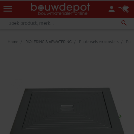
menu
person
search
Home
RIOLERING & AFWATERING
Putdeksels en roosters
Putd
keyboard_arrow_right
Volgen