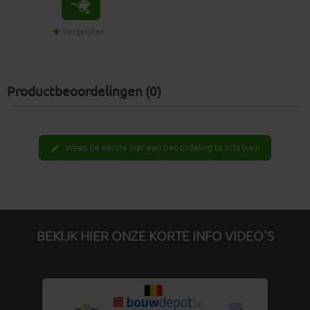
Vergelijken
Productbeoordelingen (0)
Wees de eerste hier een beoordeling te schrijven
edit
BEKIJK HIER ONZE KORTE INFO VIDEO'S