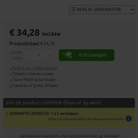
€ 34,28
incl.btw
Producttotaal:
€ 34,28
aantal
In kruiwagen
-
+
stuks
9.4/10 uit 7.800+ reviews
Steeds scherpe prijzen
Voor PROF & particulier
Leveren of gratis afhalen
Info dit product LEVEREN (thuis of op werf)
✓ GESCHATTE LEVERTIJD: 1 à 3 werkdagen
info
tijden zijn indicatief; klik op de i-knop voor meer info:
vul bovenaan
aantal
in + hier postcode en klik op 'bereken'