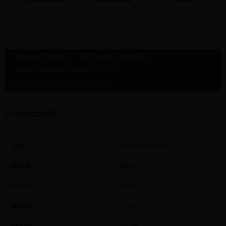
Ingelmunster
Kampenhout
Meise
Staat jouw gewenste afhaaldepot niet in bovenstaande lijst dan kan dit artikel daar
NOOIT gratis afgehaald worden
PRODUCTINFO »
EXTRA INFORMATIE »
AANVERWANTE PRODUCTEN »
PRODUCTBEOORDELINGEN »
Productinfo
Type
Arduin/Aluminium
Model
Staand
Lengte
32 cm
Breedte
43 cm