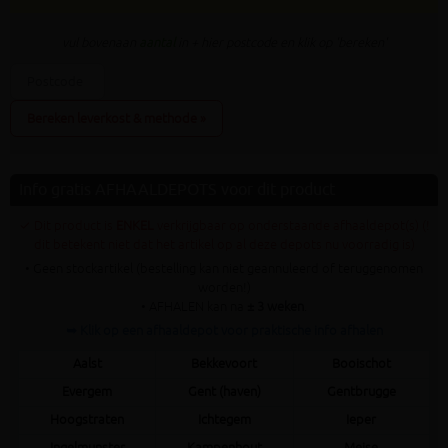
vul bovenaan
aantal
in + hier postcode en klik op 'bereken'
Bereken leverkost & methode »
Info gratis AFHAALDEPOTS voor dit product
✓ Dit product is
ENKEL
verkrijgbaar op onderstaande afhaaldepot(s) (!
dit betekent niet dat het artikel op al deze depots nu voorradig is)
• Geen stockartikel (bestelling kan niet geannuleerd of teruggenomen
worden!)
• AFHALEN kan na
± 3 weken
.
➥ Klik op een afhaaldepot voor praktische info afhalen
Aalst
Bekkevoort
Booischot
Evergem
Gent (haven)
Gentbrugge
Hoogstraten
Ichtegem
Ieper