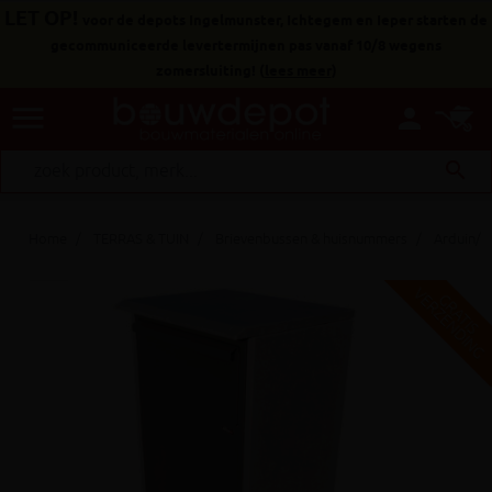
LET OP!
voor de depots Ingelmunster, Ichtegem en Ieper starten de
gecommuniceerde levertermijnen pas vanaf 10/8 wegens
zomersluiting!
(
lees meer
)
menu
person
search
Home
TERRAS & TUIN
Brievenbussen & huisnummers
Arduin/m
V
G
G
R
A
T
I
S
E
R
Z
E
N
D
I
N