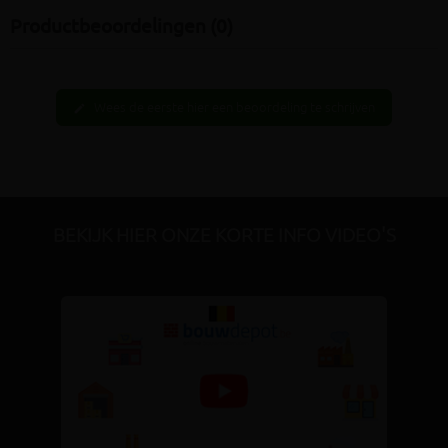
Productbeoordelingen (0)
Wees de eerste hier een beoordeling te schrijven
edit
BEKIJK HIER ONZE KORTE INFO VIDEO'S