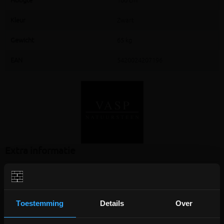
Hoogte
100 cm
Kleur
Zwart
Gewicht
65 kg
EAN
5420024207196
Extra informatie
Dit artikel wordt steeds op bestelling geproduceerd. Eens in
productie kan de bestelling niet meer geannuleerd worden!
Toestemming
Details
Over
Een brievenbus in Belgische blauwe hardsteen
gecombineerd met aluminium straalt tijdloze klasse uit