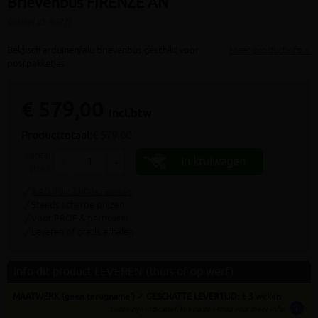
Brievenbus FIRENZE AN
(artikel ID: 9027)
Belgisch arduinen/alu brievenbus geschikt voor
Meer productinfo »
postpakketjes
€ 579,00
incl.btw
Producttotaal:
€ 579,00
aantal
In kruiwagen
-
+
stuks
9.4/10 uit 7.800+ reviews
Steeds scherpe prijzen
Voor PROF & particulier
Leveren of gratis afhalen
Info dit product LEVEREN (thuis of op werf)
MAATWERK (geen terugname!) ✓ GESCHATTE LEVERTIJD: ± 3 weken
info
tijden zijn indicatief; klik op de i-knop voor meer info: