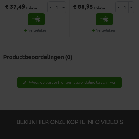
€ 37,49
€ 88,95
-
+
-
+
incl.btw
incl.btw
Vergelijken
Vergelijken
Productbeoordelingen (0)
Wees de eerste hier een beoordeling te schrijven
edit
BEKIJK HIER ONZE KORTE INFO VIDEO'S