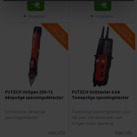
Vergelijken
Vergelijken
V
G
V
G
G
R
A
T
I
S
E
R
Z
E
N
D
I
N
G
R
A
T
I
S
E
R
Z
E
N
D
I
N
FUTECH Voltpen 200-12
FUTECH Volttester 4.6A
éénpolige spanningsdetector
Tweepolige spanningstester
Contactloze, éénpolige
Tweepolige spanningstester voor
spanningsdetector
het zeer snel detecteren van
kringen onder spanning
meer info
meer info