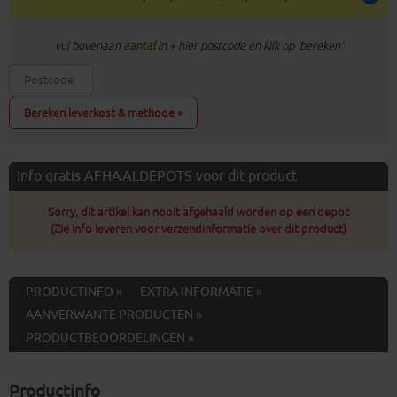
vul bovenaan
aantal
in + hier postcode en klik op 'bereken'
Bereken leverkost & methode »
Info gratis AFHAALDEPOTS voor dit product
Sorry, dit artikel kan nooit afgehaald worden op een depot
(Zie info leveren voor verzendinformatie over dit product)
PRODUCTINFO »
EXTRA INFORMATIE »
AANVERWANTE PRODUCTEN »
PRODUCTBEOORDELINGEN »
Productinfo