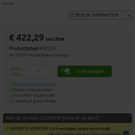
boren
€ 422,29
incl.btw
Producttotaal:
€ 422,29
Incl. € 0,67 recupel/bebat-bijdrage
aantal
In kruiwagen
-
+
stuks
9.4/10 uit 7.800+ reviews
Steeds scherpe prijzen
Voor PROF & particulier
Leveren of gratis afhalen
Info dit product LEVEREN (thuis of op werf)
✓ GESCHATTE LEVERTIJD: 2 à 4 werkdagen (gratis verzending!)
info
tijden zijn indicatief; klik op de i-knop voor meer info: