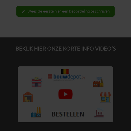
Wees de eerste hier een beoordeling te schrijven
edit
BEKIJK HIER ONZE KORTE INFO VIDEO'S