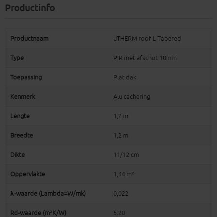
Productinfo
Productnaam
uTHERM roof L Tapered
Type
PIR met afschot 10mm
Toepassing
Plat dak
Kenmerk
Alu cachering
Lengte
1,2 m
Breedte
1,2 m
Dikte
11/12 cm
Oppervlakte
1,44 m²
λ-waarde (Lambda=W/mk)
0,022
Rd-waarde (m²K/W)
5.20