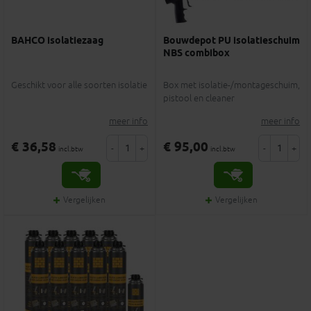
BAHCO isolatiezaag
Bouwdepot PU isolatieschuim
NBS combibox
Geschikt voor alle soorten isolatie
Box met isolatie-/montageschuim,
pistool en cleaner
meer info
meer info
€ 36,58
€ 95,00
-
+
-
+
incl.btw
incl.btw
Vergelijken
Vergelijken