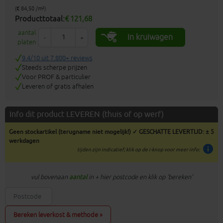
(€ 84,50 /m²)
Producttotaal:
€ 121,68
aantal
In kruiwagen
-
+
platen
9.4/10 uit 7.800+ reviews
Steeds scherpe prijzen
Voor PROF & particulier
Leveren of gratis afhalen
Info dit product LEVEREN (thuis of op werf)
Geen stockartikel (terugname niet mogelijk!) ✓ GESCHATTE LEVERTIJD: ± 5
werkdagen
info
tijden zijn indicatief; klik op de i-knop voor meer info:
vul bovenaan
aantal
in + hier postcode en klik op 'bereken'
Bereken leverkost & methode »