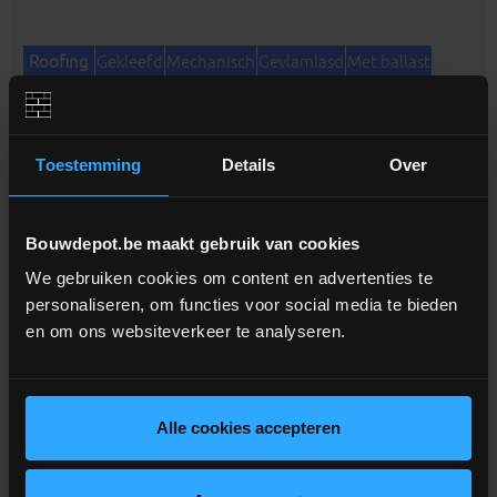
Roofing
Gekleefd
Mechanisch
Gevlamlasd
Met ballast
PIR B
X
X
X
X
PIR L
X
X
X
X
1
2
PIR M
X
X
X
X
1
2
Toestemming
Details
Over
PVC
Gekleefd
Mechanisch
Gevlamlasd
Met ballast
PIR B
-
X
-
X
3
3
Bouwdepot.be maakt gebruik van cookies
PIR L
X
X
-
X
4
We gebruiken cookies om content en advertenties te
PIR M
X
X
-
X
4
personaliseren, om functies voor social media te bieden
en om ons websiteverkeer te analyseren.
EPDM
Gekleefd
Mechanisch
Gevlamlasd
Met ballast
PIR B
X
X
-
X
PIR L
X
X
-
X
4
PIR M
X
X
-
X
Alle cookies accepteren
4
1 Zelfklevende gebitumineerde gemodificeerde