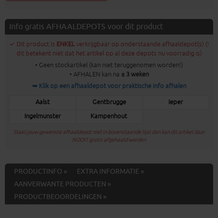
Info gratis AFHAALDEPOTS voor dit product
✓ Dit product is
ENKEL
verkrijgbaar op onderstaande afhaaldepot(s) (!
dit betekent niet dat het artikel op al deze depots nu voorradig is)
• Geen stockartikel (kan niet teruggenomen worden!)
• AFHALEN kan na
± 3 weken
➥ Klik op een afhaaldepot voor praktische info afhalen
Aalst
Gentbrugge
Ieper
Ingelmunster
Kampenhout
Staat jouw gewenste afhaaldepot niet in bovenstaande lijst dan kan dit artikel daar
NOOIT gratis afgehaald worden
PRODUCTINFO »
EXTRA INFORMATIE »
AANVERWANTE PRODUCTEN »
PRODUCTBEOORDELINGEN »