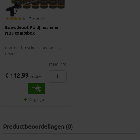
2 reviews
Bouwdepot PU lijmschuim
NBS combibox
Box met lijmschuim, pistool en
cleaner
meer info
€ 112,99
-
+
incl.btw
Vergelijken
Productbeoordelingen (0)