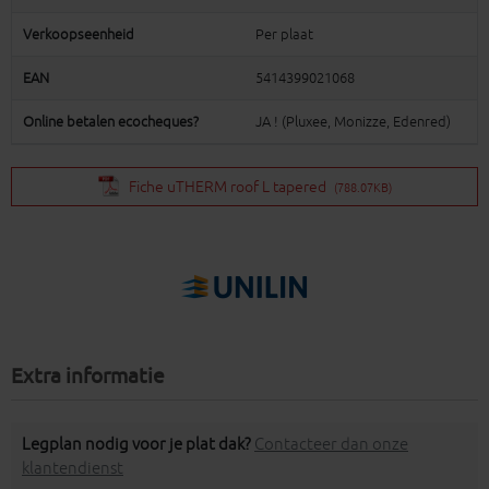
Verkoopseenheid
Per plaat
EAN
5414399021068
Online betalen ecocheques?
JA ! (Pluxee, Monizze, Edenred)
Fiche uTHERM roof L tapered
(788.07KB)
Extra informatie
Legplan nodig voor je plat dak?
Contacteer dan onze
klantendienst