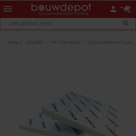
menu
person
search
Home
ISOLEREN
PIR / PUR isolatie
Unilin uTHERM roof L afsc