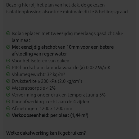
Bezorg hierbij het plan van het dak, de gekozen
isolatieoplossing alsook de minimale dikte & hellingsgraad.
Isolatieplaten met tweezijdig meerlaags gasdicht alu-
laminaat
Met eenzijdig afschot van 10mm voor een betere
afvloeiing van regenwater
Voor het isoleren van daken
PIR-hardschuim lambda-waarde (λ) 0,022 W/mK
Volumegewicht: 32 kg/m³
Druksterkte ≥ 200 kPa (2,0 kg/cm²)
Waterabsorptie < 2%
Vervorming onder druk en temperatuur ≤ 5%
Randafwerking: recht aan de 4 zijden
Afmetingen: 1200 x 1200 mm
Verkoopseenheid: per plaat (1,44 m²)
Welke dakafwerking kan ik gebruiken?