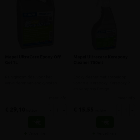
Mapei UltraCare Epoxy Off
Mapei Ultracare Kerapoxy
Gel 1L
Cleaner 750ml
Reinigingsmiddel voor het
Epoxy cleaner met sproeidop
verwijderen van epoxyresten
voor o.a. Kerapoxy, Kerapoxy P
en Kerapoxy Design
meer info
meer info
€ 29,10
€ 15,55
-
+
-
+
incl.btw
incl.btw
Vergelijken
Vergelijken