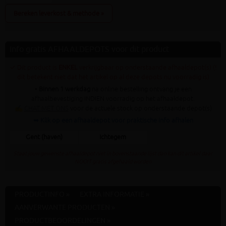
Bereken leverkost & methode »
Info gratis AFHAALDEPOTS voor dit product
✓ Dit product is
ENKEL
verkrijgbaar op onderstaande afhaaldepot(s) (!
dit betekent niet dat het artikel op al deze depots nu voorradig is)
•
Binnen 1 werkdag
na online bestelling ontvang je een
afhaalbevestiging INDIEN voorradig op het afhaaldepot.
✍
CHAT MET ONS
voor de actuele stock op onderstaande depot(s)
➥ Klik op een afhaaldepot voor praktische info afhalen
Gent (haven)
Ichtegem
Staat jouw gewenste afhaaldepot niet in bovenstaande lijst dan kan dit artikel daar
NOOIT gratis afgehaald worden
PRODUCTINFO »
EXTRA INFORMATIE »
AANVERWANTE PRODUCTEN »
PRODUCTBEOORDELINGEN »