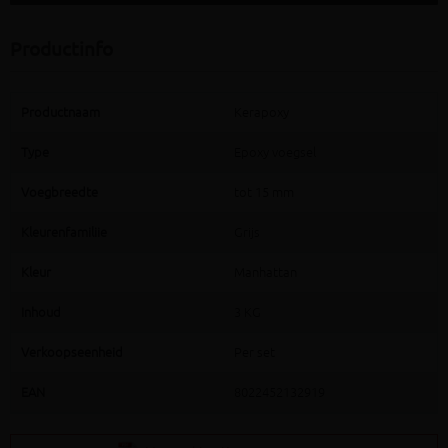
Productinfo
Productnaam
Kerapoxy
Type
Epoxy voegsel
Voegbreedte
tot 15 mm
Kleurenfamiliie
Grijs
Kleur
Manhattan
Inhoud
3 KG
Verkoopseenheid
Per set
EAN
8022452132919