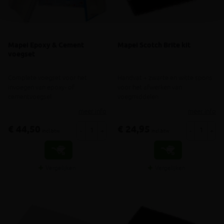
Mapei Epoxy & Cement
Mapei Scotch Brite kit
voegset
Complete voegset voor het
Handvat + zwarte en witte spons
invoegen van epoxy- of
voor het afwerken van
cementvoegsel
voegmiddelen
meer info
meer info
€ 44,50
€ 24,95
-
+
-
+
incl.btw
incl.btw
Vergelijken
Vergelijken