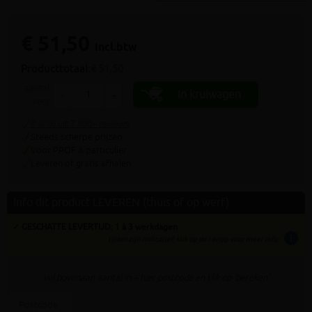
€ 51,50
incl.btw
Producttotaal:
€ 51,50
aantal
In kruiwagen
-
+
sets
9.4/10 uit 7.800+ reviews
Steeds scherpe prijzen
Voor PROF & particulier
Leveren of gratis afhalen
Info dit product LEVEREN (thuis of op werf)
✓ GESCHATTE LEVERTIJD: 1 à 3 werkdagen
info
tijden zijn indicatief; klik op de i-knop voor meer info:
vul bovenaan
aantal
in + hier postcode en klik op 'bereken'