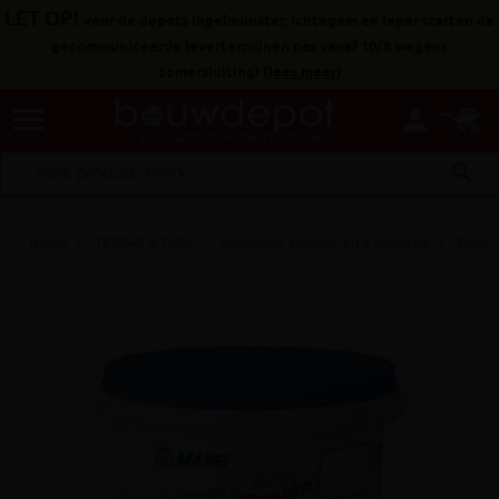
LET OP!
voor de depots Ingelmunster, Ichtegem en Ieper starten de
gecommuniceerde levertermijnen pas vanaf 10/8 wegens
zomersluiting!
(
lees meer
)
menu
person
search
Home
TERRAS & TUIN
Voegzand, polymeren & voegsels
Epoxy 