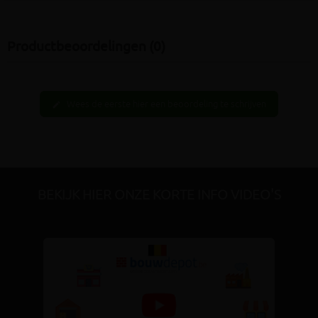
Productbeoordelingen (0)
Wees de eerste hier een beoordeling te schrijven
edit
BEKIJK HIER ONZE KORTE INFO VIDEO'S