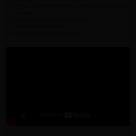
Verbruik: zie technische fiche (is afhankelijk van de tegels
en voegen)
Voldoet aan de HACCP-procedures voor
voedselveiligheidsbeheer
Kan ook als lijm gebruikt worden