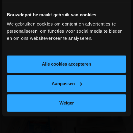
Bouwdepot.be maakt gebruik van cookies
We gebruiken cookies om content en advertenties te
DEPOT INGELMUNSTER EN
personaliseren, om functies voor social media te bieden
ICHTEGEM GESLOTEN!
en om ons websiteverkeer te analyseren.
depot Ingelmunster en Ichtegem zijn nog
DOWNLOAD HET VEILIGHEIDSINFORMATIEBLAD
gesloten t.e.m. 9/8 wegens bouwverlof!
lees hier meer!
Alle cookies accepteren
Aanverwante producten
Aanpassen
Weiger