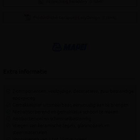
Verwerking Kerapoxy
(5.78MB)
Productfiche Kerapoxy EasyDesign
(2.78MB)
Extra informatie
2-componenten, veelzijdige, decoratieve, zuurbestendige
epoxyvoeg
Gemakkelijker uitsmeerbaar, eenvoudig aan te brengen
Niet-absorberend en gemakkelijk schoon te maken
Antibacterieel en schimmelbestendig
Voegen van keramische tegels, glasmozaïek en
steenmaterialen
Voor voegen van 1 tot 15 mm breed