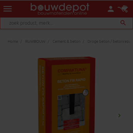
menu
person
search
Home
RUWBOUW
Cement & beton
Droge beton / betonrepar
keyboard_arrow_right
Volgen