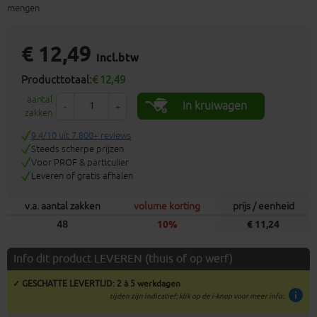
mengen
€ 12,49
incl.btw
Producttotaal:
€ 12,49
aantal
In kruiwagen
-
+
zakken
9.4/10 uit 7.800+ reviews
Steeds scherpe prijzen
Voor PROF & particulier
Leveren of gratis afhalen
v.a. aantal zakken
volume korting
prijs / eenheid
48
10%
€ 11,24
Info dit product LEVEREN (thuis of op werf)
✓ GESCHATTE LEVERTIJD: 2 à 5 werkdagen
info
tijden zijn indicatief; klik op de i-knop voor meer info: