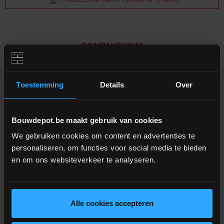
(1.39MB)
Toestemming
Details
Over
Extra informatie
Droge, gebruiksklare betonmortel
Bouwdepot.be maakt gebruik van cookies
Te verwerken door deze uit te gieten in water, zonder dat
We gebruiken cookies om content en advertenties te
er menging vereist is
personaliseren, om functies voor social media te bieden
Ook mogelijk om in de kuip te mengen (mengtijd 5
en om ons websiteverkeer te analyseren.
minuten)
Verwerkingstijd: ±15 minuten
Verwerkingsmethode 1: Put voor de helft met zuiver water
vullen en droog betonmengsel toevoegen
Alle cookies accepteren
Verwerkingsmethode 2: ±3,25L water mengen per zak van
25kg