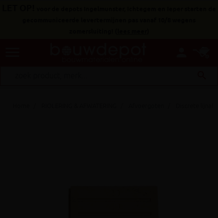
LET OP!
voor de depots Ingelmunster, Ichtegem en Ieper starten de
gecommuniceerde levertermijnen pas vanaf 10/8 wegens
zomersluiting!
(
lees meer
)
menu
person
search
Home
RIOLERING & AFWATERING
Afvoergoten
Discrete lijnaf