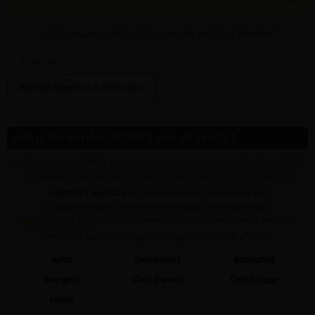
vul bovenaan
aantal
in + hier postcode en klik op 'bereken'
Bereken leverkost & methode »
Info gratis AFHAALDEPOTS voor dit product
✓ Dit product is
ENKEL
verkrijgbaar op onderstaande afhaaldepot(s) (!
dit betekent niet dat het artikel op al deze depots nu voorradig is)
•
Binnen 1 werkdag
na online bestelling ontvang je een
afhaalbevestiging INDIEN voorradig op het afhaaldepot.
✍
CHAT MET ONS
voor de actuele stock op onderstaande depot(s)
➥ Klik op een afhaaldepot voor praktische info afhalen
Aalst
Bekkevoort
Booischot
Evergem
Gent (haven)
Gentbrugge
Meise