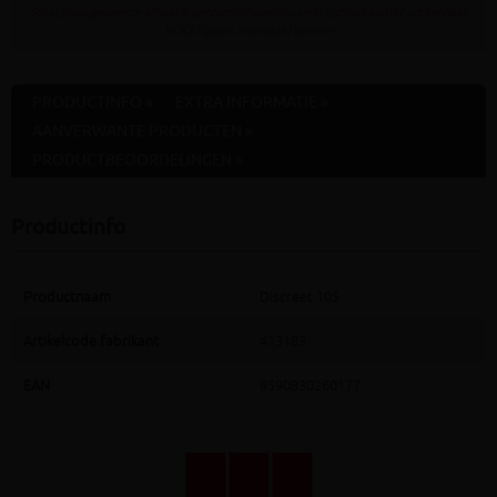
Staat jouw gewenste afhaaldepot niet in bovenstaande lijst dan kan dit artikel daar
NOOIT gratis afgehaald worden
PRODUCTINFO »
EXTRA INFORMATIE »
AANVERWANTE PRODUCTEN »
PRODUCTBEOORDELINGEN »
Productinfo
Productnaam
Discreet 105
Artikelcode fabrikant
413183
EAN
8590830260177