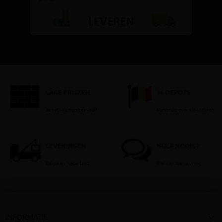
LAGE PRIJZEN
14 DEPOTS
Je betaalt nooit te veel!
Verspreid over Vlaanderen
LEVERINGEN
HULP NODIG?
België en Nederland
Stel dan hier je vraag

INFORMATIE