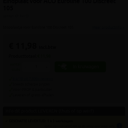
Eindplaat voor ACO Euroline 100 Discreet
105
(artikel ID: 9415)
Stopplaatje voor Euroline 100 Discreet 105
Meer productinfo »
€ 11,98
incl.btw
Producttotaal:
€ 11,98
aantal
In kruiwagen
-
+
stuks
9.4/10 uit 7.800+ reviews
Steeds scherpe prijzen
Voor PROF & particulier
Leveren of gratis afhalen
Info dit product LEVEREN (thuis of op werf)
✓ GESCHATTE LEVERTIJD: 1 à 3 werkdagen
info
tijden zijn indicatief; klik op de i-knop voor meer info: