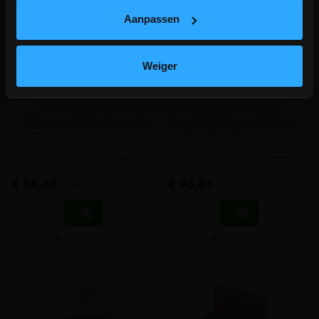
Aanpassen
Weiger
ACO Euroline BFL eindplaat
ACO Euroline BFL
voor Discreet 65/105
tussenelement voor Discreet
Eindplaat voor Barrier-Free-Living
Tussenelement voor drempelloos
systeem
schuifraamsysteem
meer info
meer info
€ 38,60
€ 96,85
-
+
-
+
incl.btw
incl.btw
Vergelijken
Vergelijken