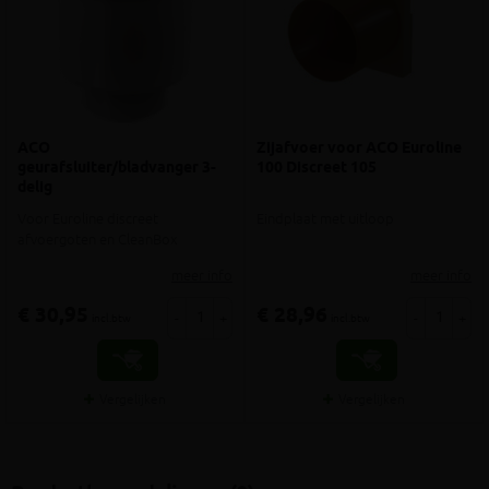
ACO
Zijafvoer voor ACO Euroline
geurafsluiter/bladvanger 3-
100 Discreet 105
delig
Voor Euroline discreet
Eindplaat met uitloop
afvoergoten en CleanBox
meer info
meer info
€ 30,95
€ 28,96
-
+
-
+
incl.btw
incl.btw
Vergelijken
Vergelijken