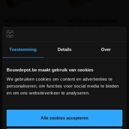
ACO Euroline 100 Discreet
ACO Euroline 100 Discreet
105
105 + inspectieluik
Lijnafvoer in Inox 10,5cm hoog
Lijnafvoer in Inox, 10,5cm hoog +
toegangsluik
Toestemming
Details
Over
meer info
meer info
volumekorting!
€ 154,00
€ 245,00
-
+
-
+
incl.btw
incl.btw
Bouwdepot.be maakt gebruik van cookies
We gebruiken cookies om content en advertenties te
DEPOT INGELMUNSTER EN
personaliseren, om functies voor social media te bieden
ICHTEGEM GESLOTEN!
Vergelijken
Vergelijken
en om ons websiteverkeer te analyseren.
depot Ingelmunster en Ichtegem zijn nog
gesloten t.e.m. 9/8 wegens bouwverlof!
lees hier meer!
Alle cookies accepteren