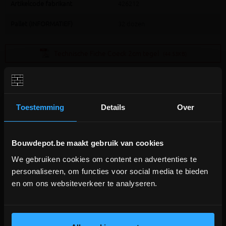
Artikelcode fabrikant
426212
Pallet (INFORMATIEF)
32 dozen
Technische Fiche Coeck 2cm tegel
(44.53KB)
Toestemming
Details
Over
Extra informatie
Bouwdepot.be maakt gebruik van cookies
We gebruiken cookies om content en advertenties te
DEPOT INGELMUNSTER EN
personaliseren, om functies voor social media te bieden
Volkeramische buitentegel in dikte 2cm
ICHTEGEM GESLOTEN!
en om ons websiteverkeer te analyseren.
Geschikt voor uw terras, tuinpad of zelfs oprit
Combineert de uitstraling van natuursteen met de
depot Ingelmunster en Ichtegem zijn nog
voordelen van keramiek
gesloten t.e.m. 9/8 wegens bouwverlof!
Onderhoudsvriendelijk, slijtvast en 100% vorstbestendig