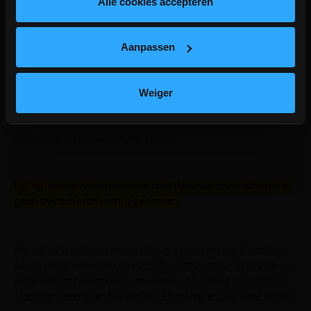
lees hier meer!
Alle cookies accepteren
Slipweerstand R11
Mogelijkheid om deze tegel als zwembadboord te laten
maken
Aanpassen
Afhalen op een depot is niet mogelijk, GRATIS LEVERING
IN BELGIË vanaf 30 dozen
Weiger
EEN STAAL BESTELLEN?
contacteer de klantendienst
(maximaal 2 kleurstalen per klant)
Let op!
Wegens productiebatches (kleurbatches) worden er
geen overschotten terug genomen.
Per pallet wordt er een waarborg aangerekend. De pallets
kan je terug inleveren op
een afhaaldepot naar keuze
(m.u.v.
isolatiedepot Hoboken) voor de terugbetaling van de borg.
Lees hier meer over het bedrag en inleveren van deze pallets