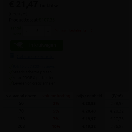
€ 21,47
incl.btw
(€ 29,81 /m²)
Producttotaal:
€ 107,35
aantal
Minimum bestelaantal = 5
-
+
dozen
In kruiwagen
Gebruik rekenhulp
9.4/10 uit 7.800+ reviews
Steeds scherpe prijzen
Voor PROF & particulier
Leveren of gratis afhalen
v.a. aantal dozen
volume korting
prijs / eenheid
(€/m²)
50
3%
€ 20,83
€ 28,92
70
5%
€ 20,40
€ 28,32
138
7%
€ 19,97
€ 27,73
208
10%
€ 19,32
€ 26,83