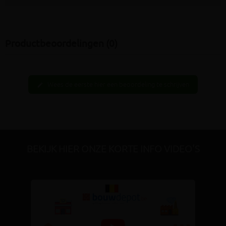
Productbeoordelingen (0)
Wees de eerste hier een beoordeling te schrijven
edit
BEKIJK HIER ONZE KORTE INFO VIDEO'S