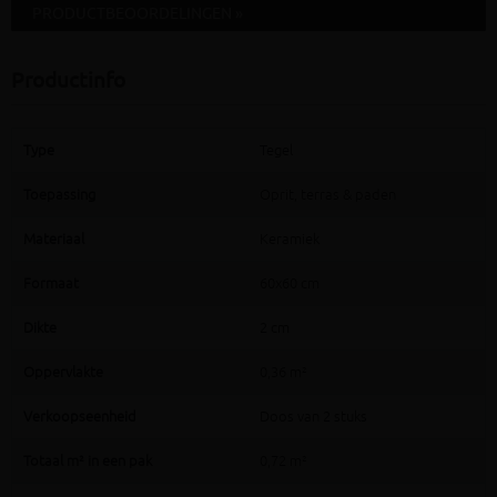
PRODUCTBEOORDELINGEN »
Productinfo
Type
Tegel
Toepassing
Oprit, terras & paden
Materiaal
Keramiek
Formaat
60x60 cm
Dikte
2 cm
Oppervlakte
0,36 m²
Verkoopseenheid
Doos van 2 stuks
Totaal m² in een pak
0,72 m²