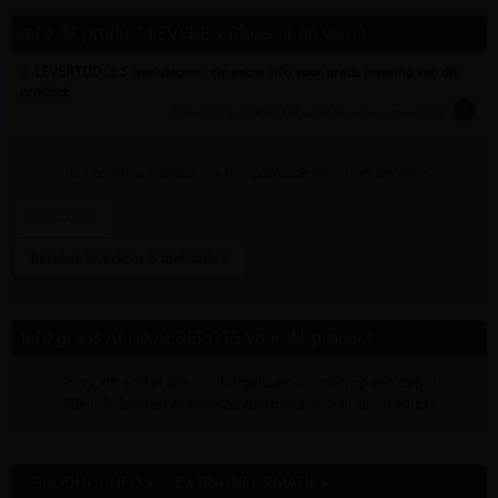
Info dit product LEVEREN (thuis of op werf)
✓ LEVERTIJD: ± 5 werkdagen - zie extra info voor gratis levering van dit
product
info
tijden zijn indicatief; klik op de i-knop voor meer info:
vul bovenaan
aantal
in + hier postcode en klik op 'bereken'
Bereken leverkost & methode »
Info gratis AFHAALDEPOTS voor dit product
Sorry, dit artikel kan nooit afgehaald worden op een depot
(Zie info leveren voor verzendinformatie over dit product)
PRODUCTINFO »
EXTRA INFORMATIE »