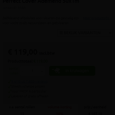
Perfect Cover Ademend 50x1m
(artikel ID: 9580)
Zelfklevend afdekvlies voor vloeren die gevoelig zijn
Meer productinfo »
voor vocht zoals natuursteen- en gietvloeren
€ 119,00
incl.btw
Producttotaal:
€ 119,00
aantal
In kruiwagen
-
+
rollen
9.4/10 uit 7.800+ reviews
Steeds scherpe prijzen
Voor PROF & particulier
Leveren of gratis afhalen
v.a. aantal rollen
volume korting
prijs / eenheid
15
10%
€ 107,10