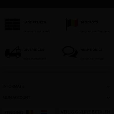
LAGE PRIJZEN
14 DEPOTS
Je betaalt nooit te veel!
Verspreid over Vlaanderen
LEVERINGEN
HULP NODIG?
België en Nederland
Stel dan hier je vraag

INFORMATIE

MIJN ACCOUNT