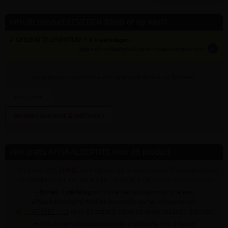
Info dit product LEVEREN (thuis of op werf)
✓ GESCHATTE LEVERTIJD: 1 à 3 werkdagen
info
tijden zijn indicatief; klik op de i-knop voor meer info:
vul bovenaan
aantal
in + hier postcode en klik op 'bereken'
Bereken leverkost & methode »
Info gratis AFHAALDEPOTS voor dit product
✓ Dit product is
ENKEL
verkrijgbaar op onderstaande afhaaldepot(s) (!
dit betekent niet dat het artikel op al deze depots nu voorradig is)
•
Binnen 1 werkdag
na online bestelling ontvang je een
afhaalbevestiging INDIEN voorradig op het afhaaldepot.
✍
CHAT MET ONS
voor de actuele stock op onderstaande depot(s)
➥ Klik op een afhaaldepot voor praktische info afhalen