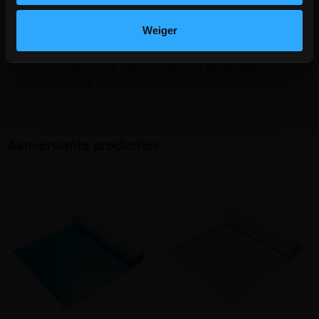
Ondergrond moet droog, stofvrij, glad, schoon en vrij van
chemische middelen zijn
Weiger
Leg de rol in banen met een overlapping van circa 10cm
Vloerverwarming uitschakelen voor gebruik
Vooraf testen op de vloer wordt altijd aangeraden
Inzetbaarheid: 3 maanden
Aanverwante producten