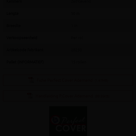
Kenmerk
Zelfklevend
Lengte
50 m
Breedte
1 m
Verkoopseenheid
Per rol
Artikelcode fabrikant
28250
Pallet (INFORMATIEF)
15 rollen
Fiche Perfect Cover Ademend
(1.67MB)
Handleiding P.Cover Ademend
(99.85KB)