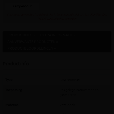
Kampenhout
Staat jouw gewenste afhaaldepot niet in bovenstaande lijst dan kan dit artikel daar
NOOIT gratis afgehaald worden
PRODUCTINFO »
EXTRA INFORMATIE »
AANVERWANTE PRODUCTEN »
PRODUCTBEOORDELINGEN »
Productinfo
Type
Beschermvlies
Toepassing
Pas gelegd natuursteen en
gietvloeren
Materiaal
Vezeldoek