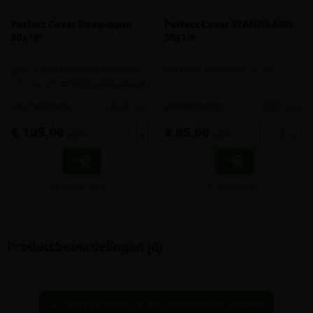
Perfect Cover Damp-open
Perfect Cover STANDAARD
50x1m
50x1m
Zelfklevend ademend afdekvlies
Zelfklevend afdekmateriaal
voor keramische & houten vloeren
meer info
meer info
volumekorting!
volumekorting!
€ 109,00
€ 85,00
-
+
-
+
incl.btw
incl.btw
Vergelijken
Vergelijken
Productbeoordelingen (0)
Wees de eerste hier een beoordeling te schrijven
edit