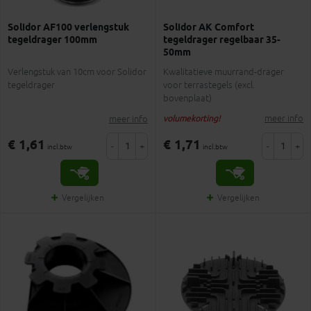
Solidor AF100 verlengstuk
Solidor AK Comfort
tegeldrager 100mm
tegeldrager regelbaar 35-
50mm
Verlengstuk van 10cm voor Solidor
Kwalitatieve muurrand-drager
tegeldrager
voor terrastegels (excl.
bovenplaat)
meer info
meer info
volumekorting!
€ 1,61
€ 1,71
-
+
-
+
incl.btw
incl.btw
Vergelijken
Vergelijken