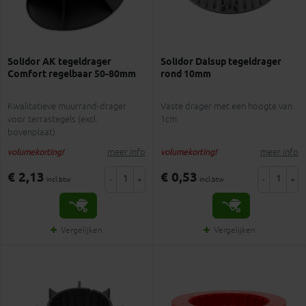
Solidor AK tegeldrager
Solidor Dalsup tegeldrager
Comfort regelbaar 50-80mm
rond 10mm
Kwalitatieve muurrand-drager
Vaste drager met een hoogte van
voor terrastegels (excl.
1cm
bovenplaat)
meer info
meer info
volumekorting!
volumekorting!
€ 2,13
€ 0,53
-
+
-
+
incl.btw
incl.btw
Vergelijken
Vergelijken