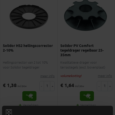
Solidor HS2 hellingscorrector
Solidor PV Comfort
2-10%
tegeldrager regelbaar 25-
35mm
Hellingcorrector van 2 tot 10%
Kwalitatieve drager voor
voor Solidor tegeldrager
terrastegels (excl. bovenplaat)
meer info
meer info
volumekorting!
€ 1,38
€ 1,64
-
+
-
+
incl.btw
incl.btw
Vergelijken
Vergelijken