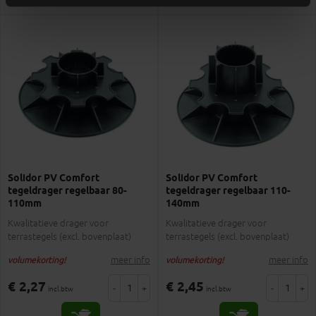
Solidor PV Comfort
Solidor PV Comfort
tegeldrager regelbaar 80-
tegeldrager regelbaar 110-
110mm
140mm
Kwalitatieve drager voor
Kwalitatieve drager voor
terrastegels (excl. bovenplaat)
terrastegels (excl. bovenplaat)
meer info
meer info
volumekorting!
volumekorting!
€ 2,27
€ 2,45
-
+
-
+
incl.btw
incl.btw