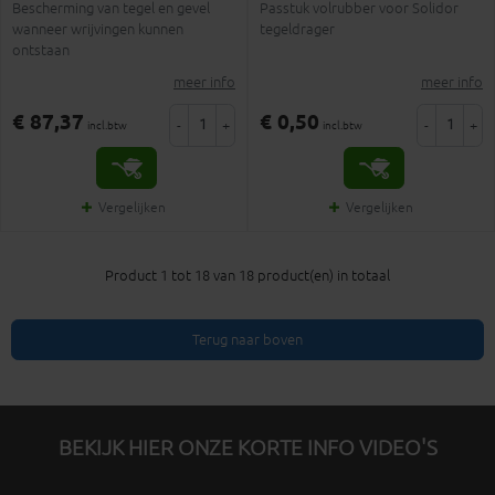
Bescherming van tegel en gevel
Passtuk volrubber voor Solidor
wanneer wrijvingen kunnen
tegeldrager
ontstaan
meer info
meer info
€ 87,37
€ 0,50
-
+
-
+
incl.btw
incl.btw
Vergelijken
Vergelijken
Product 1 tot 18 van 18 product(en) in totaal
Terug naar boven
BEKIJK HIER ONZE KORTE INFO VIDEO'S