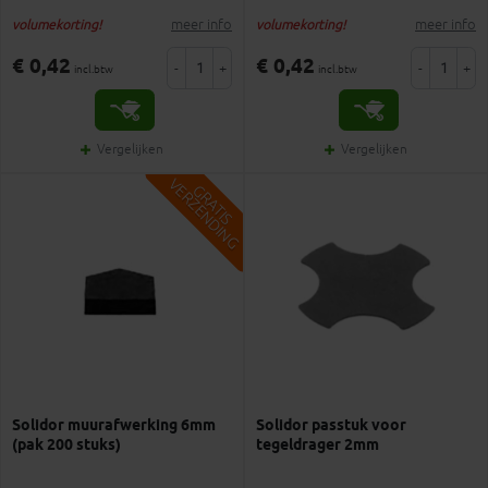
meer info
meer info
volumekorting!
volumekorting!
€ 0,42
€ 0,42
-
+
-
+
incl.btw
incl.btw
Vergelijken
Vergelijken
V
G
G
R
A
T
I
S
E
R
Z
E
N
D
I
N
Solidor muurafwerking 6mm
Solidor passtuk voor
(pak 200 stuks)
tegeldrager 2mm