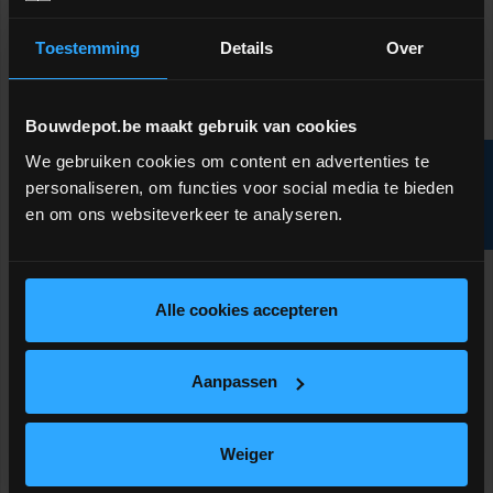
Toestemming
Details
Over
Bouwdepot.be maakt gebruik van cookies
We gebruiken cookies om content en advertenties te
R
personaliseren, om functies voor social media te bieden
en om ons websiteverkeer te analyseren.
F
I
L
T
E
Solidor PV Comfort
Solidor PV Comfort
tegeldrager regelbaar 35-
tegeldrager regelbaar 50-
50mm
80mm
Kwalitatieve drager voor
Kwalitatieve drager voor
Alle cookies accepteren
terrastegels (excl. bovenplaat)
terrastegels (excl. bovenplaat)
meer info
meer info
volumekorting!
volumekorting!
Aanpassen
€ 1,68
€ 2,11
-
+
-
+
incl.btw
incl.btw
Weiger
Vergelijken
Vergelijken