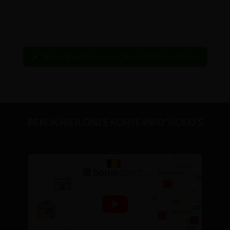
Wees de eerste hier een beoordeling te schrijven
edit
BEKIJK HIER ONZE KORTE INFO VIDEO'S