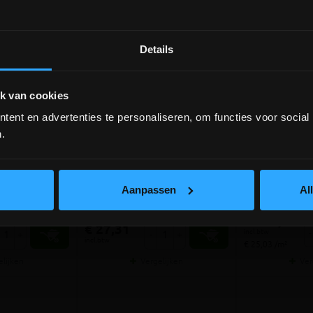
Details
DEPOT INGELMUNSTER EN
ICHTEGEM GESLOTEN!
k van cookies
lowjoint
Compaktuna Joint breed
Kandla Ochr
ent en advertenties te personaliseren, om functies voor social
depot Ingelmunster en Ichtegem zijn nog
tgrijs
SP 25KG Beige
±2,5cm (kist
gesloten t.e.m. 9/8 wegens bouwverlof!
.
lees hier meer!
r voor het
Voegmortel voor voegbreedte 3-
Natuurruwe zand
tvoegen
15mm
zijvlakken hand
Aanpassen
Al
volumekorting!
meer info
meer info
€ 517,20
€ 27,31
incl.btw
-
+
-
+
incl.btw
€ 25,03 /m²
elijken
Vergelijken
Ver