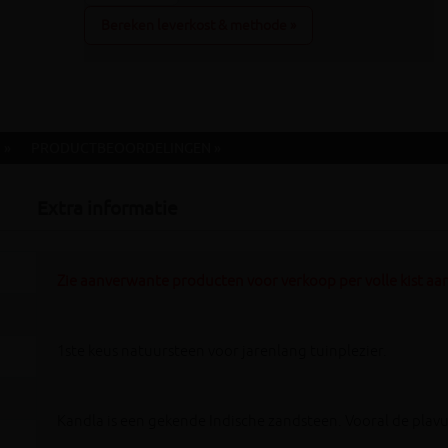
Bereken leverkost & methode »
 »
PRODUCTBEOORDELINGEN »
Extra informatie
Zie aanverwante producten voor verkoop per volle kist aan
1ste keus natuursteen voor jarenlang tuinplezier.
Kandla is een gekende Indische zandsteen. Vooral de plavui