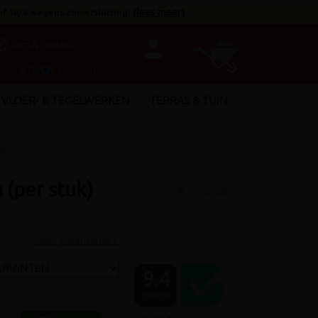
af 10/8 wegens zomersluiting!
(
lees meer
)
person
utline
Info & contact
INCL. BTW
€ EXCL. BTW
VLOER- & TEGELWERKEN
TERRAS & TUIN
uk)
(per stuk)
Vergelijken
Meer productinfo »
9.4
Out of 10