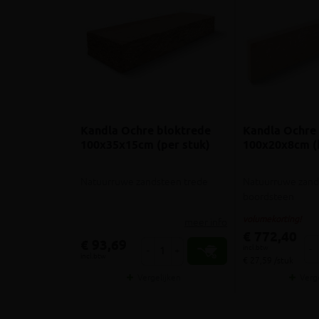
Kandla Ochre bloktrede
Kandla Ochre
100x35x15cm (per stuk)
100x20x8cm (k
Natuurruwe zandsteen trede
Natuurruwe zand
boordsteen
volumekorting!
meer info
€ 772,40
€ 93,69
incl.btw
-
-
+
incl.btw
€ 27,59 /stuk
Vergelijken
Verg