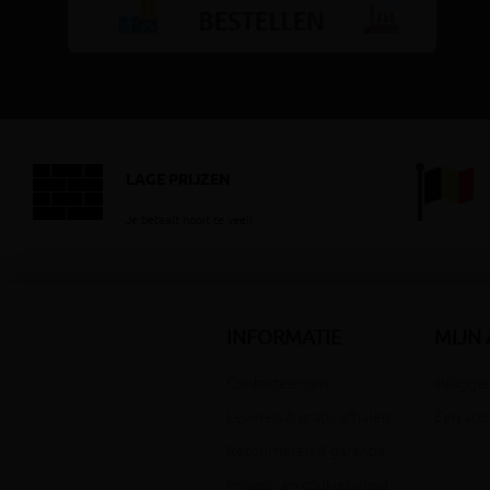
LAGE PRIJZEN
Je betaalt nooit te veel!
INFORMATIE
MIJN
Contacteer ons
Inloggen
Leveren & gratis afhalen
Een acc
Retourneren & garantie
Privacy- en cookiebeleid