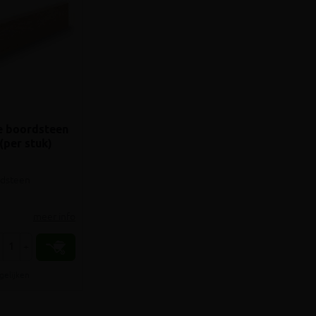
e boordsteen
per stuk)
ndsteen
meer info
+
gelijken