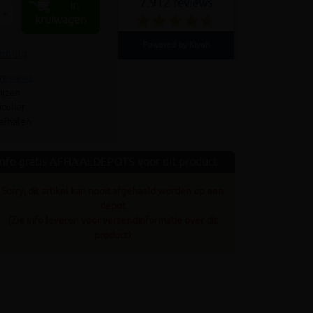
7.912 reviews
In
+
kruiwagen
Powered by Kiyoh
enhulp
 reviews
ijzen
culier
 afhalen
Info gratis AFHAALDEPOTS voor dit product
Sorry, dit artikel kan nooit afgehaald worden op een
depot
(Zie info leveren voor verzendinformatie over dit
product)