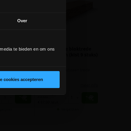
Over
e 14x14x
Kandla Ochre bloktrede
 media te bieden en om ons
 20,56m²)
100x35x15cm (kist 9 stuks)
steen plavuis,
Natuurruwe zandsteen trede
gekapt
le cookies accepteren
meer info
meer info
volumekorting!
€ 783,02
incl.btw
+
-
+
€ 87,00 /stuk
gelijken
Vergelijken