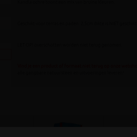
Kandla ochre toont een mix van bruine kleuren.
Geschikt voor terras en paden. 2,5cm dikte is NIET geschikt
LET OP! overschotten worden niet terug genomen.
Vind je een product of formaat niet terug op onze websh
alle gangbare natuursteen en uitvoeringen leveren!