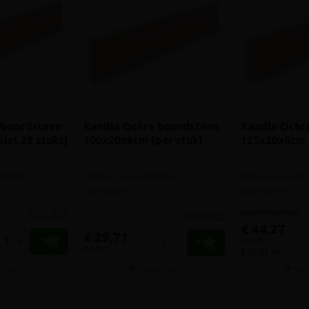
 boordsteen
Kandla Ochre boordsteen
Kandla Ochr
ist 28 stuks)
100x20x8cm (per stuk)
125x20x8cm (
steen
Natuurruwe zandsteen
Natuurruwe za
boordsteen
boordsteen
meer info
volumekorting!
meer info
€ 44,27
€ 29,71
incl.btw
+
-
-
+
incl.btw
€ 35,42 /lm
elijken
Vergelijken
Ver