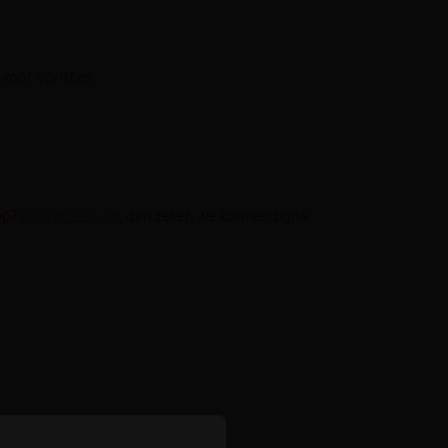
 voor opritten.
op?
Contacteer ons
dan zeker, we kunnen bijna