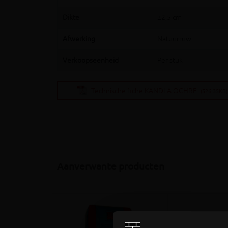
Dikte
±2,5 cm
Afwerking
Natuurruw
Verkoopseenheid
Per stuk
Technische fiche KANDLA OCHRE
(526.35KB)
Aanverwante producten