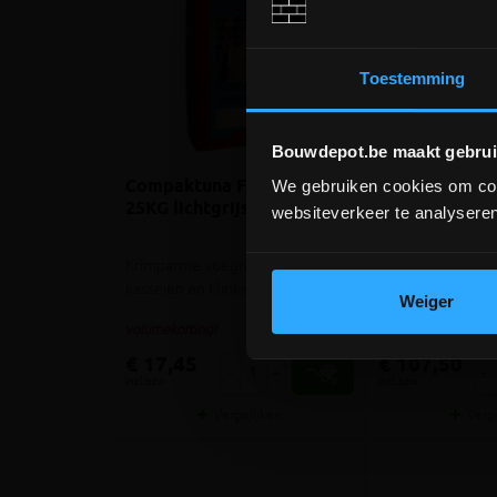
Toestemming
Bouwdepot.be maakt gebrui
Compaktuna Flowjoint
Compaktuna F
We gebruiken cookies om cont
25KG lichtgrijs
FLEX 3KG lich
websiteverkeer te analyseren
Krimparme voegmortel voor
Flexibel polymee
kasseien en klinkers
vullen van uitze
Weiger
meer info
volumekorting!
€ 17,45
€ 107,50
-
+
-
incl.btw
incl.btw
Vergelijken
Verg