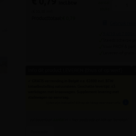
€ 0,79
Volgende
incl.btw
aantal
-
stuks
(€ 35,38 /m²)
Producttotaal:
€ 0,79
Gebruik rek
9.4/10 uit 7.800+
Steeds scherpe pr
Voor PROF & parti
Leveren of gratis
Info dit product LEVEREN (thuis of op werf)
✓ GRATIS verzending in België v.a. €2600 incl. BTW
totaalbestelling natuursteen. Geschatte levertijd: ±5
werkdagen met kraanwagen. Supplement levering met
stadswagen op aanvraag.
info
tijden zijn indicatief; klik op de i-knop voor meer info:
vul bovenaan
aantal
in + hier postcode en klik op 'bereken'