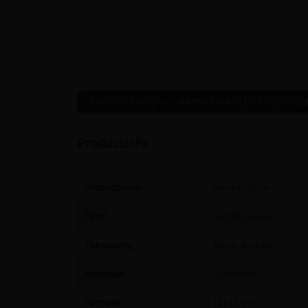
PRODUCTINFO »
AANVERWANTE PRODUCTEN
Productinfo
Productnaam
Kandla Ochre
Type
Kandla plavuis
Toepassing
Terras & paden
Materiaal
Zandsteen
Formaat
14x14 cm