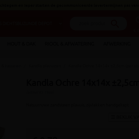
 Ichtegem en Ieper starten de gecommuniceerde levertermijnen pas van
help_o
search
€ 
HOUT & DAK
RIOOL & AFWATERING
AFWERKING
s & kasseien
Kandla plavuizen
Kandla Ochre 14x14x ±2,5cm (per st
Kandla Ochre 14x14x ±2,5cm 
(artikel ID: 1966)
Natuurruwe zandsteen plavuis, zijvlakken handgekapt
_arrow_right