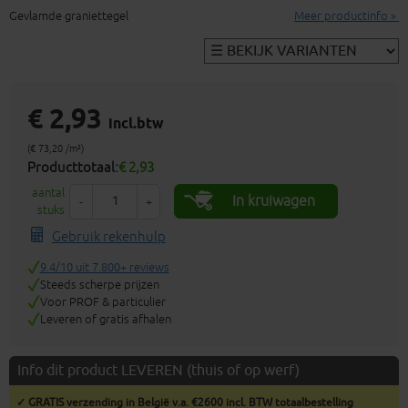
Gevlamde graniettegel
Meer productinfo »
€ 2,93
incl.btw
(€ 73,20 /m²)
Producttotaal:
€ 2,93
aantal
In kruiwagen
-
+
stuks
Gebruik rekenhulp
9.4/10 uit 7.800+ reviews
Steeds scherpe prijzen
Voor PROF & particulier
Leveren of gratis afhalen
Info dit product LEVEREN (thuis of op werf)
✓ GRATIS verzending in België v.a. €2600 incl. BTW totaalbestelling