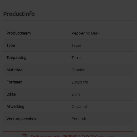
Productinfo
Productnaam
Pepperino Dark
Type
Tegel
Toepassing
Terras
Materiaal
Graniet
Formaat
20x20 cm
Dikte
3 cm
Afwerking
Gevlamd
Verkoopseenheid
Per stuk
Technische fiche PEPPERINO DARK
(487.95KB)