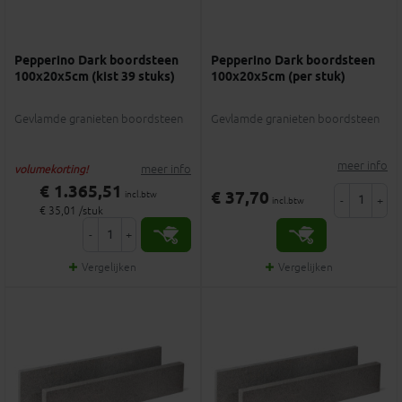
Pepperino Dark boordsteen
Pepperino Dark boordsteen
100x20x5cm (kist 39 stuks)
100x20x5cm (per stuk)
Gevlamde granieten boordsteen
Gevlamde granieten boordsteen
meer info
meer info
volumekorting!
€ 1.365,51
€ 37,70
incl.btw
-
+
incl.btw
€ 35,01 /stuk
-
+
Vergelijken
Vergelijken