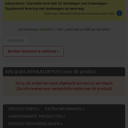
natuursteen. Geschatte levertijd: ±5 werkdagen met kraanwagen.
Supplement levering met stadswagen op aanvraag.
info
tijden zijn indicatief; klik op de i-knop voor meer info:
vul bovenaan
aantal
in + hier postcode en klik op 'bereken'
Bereken leverkost & methode »
Info gratis AFHAALDEPOTS voor dit product
Sorry, dit artikel kan nooit afgehaald worden op een depot
(Zie info leveren voor verzendinformatie over dit product)
PRODUCTINFO »
EXTRA INFORMATIE »
AANVERWANTE PRODUCTEN »
PRODUCTBEOORDELINGEN »