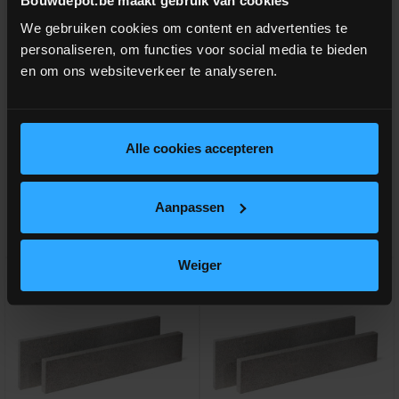
Bouwdepot.be maakt gebruik van cookies
We gebruiken cookies om content en advertenties te
Compaktuna Joint breed SP
Pepperino Dark (G654) tegel
25KG Grijs
20x20x3cm (kist 15,84m²)
personaliseren, om functies voor social media te bieden
en om ons websiteverkeer te analyseren.
Voegmortel voor voegbreedte 3-
Gevlamde graniettegel
15mm
meer info
meer info
volumekorting!
Alle cookies accepteren
€ 1.075,59
€ 22,30
incl.btw
-
+
incl.btw
€ 67,90 /m²
-
+
Aanpassen
Vergelijken
Vergelijken
Weiger