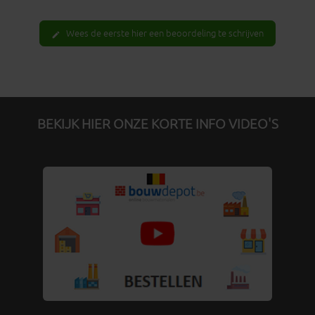
Wees de eerste hier een beoordeling te schrijven
edit
BEKIJK HIER ONZE KORTE INFO VIDEO'S