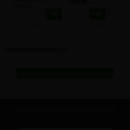
€ 1.213,78
€ 50,28
incl.btw
-
+
incl.btw
€ 46,68 /stuk
-
+
Vergelijken
Vergelijken
Productbeoordelingen (0)
Wees de eerste hier een beoordeling te schrijven
edit
BEKIJK HIER ONZE KORTE INFO VIDEO'S