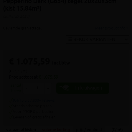
Pepperino Dark (G654) tegel 20x20x3cm
(kist 15,84m²)
(artikel ID: 2054)
Gevlamde graniettegel
Meer productinfo »
€ 1.075,59
incl.btw
(€ 67,90 /m²)
Producttotaal:
€ 1.075,59
aantal
In kruiwagen
-
+
kisten
9.4/10 uit 7.800+ reviews
Steeds scherpe prijzen
Voor PROF & particulier
Leveren of gratis afhalen
v.a. aantal kisten
volume korting
prijs / eenheid
(€/m²)