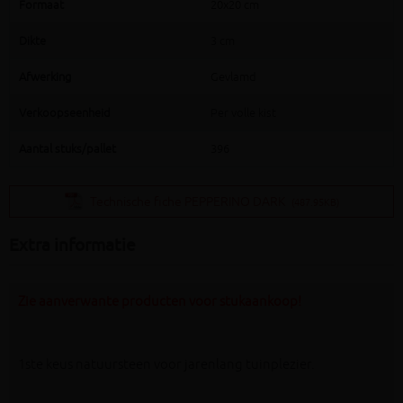
Formaat
20x20 cm
Dikte
3 cm
Afwerking
Gevlamd
Verkoopseenheid
Per volle kist
Aantal stuks/pallet
396
Technische fiche PEPPERINO DARK
(487.95KB)
Extra informatie
Zie aanverwante producten voor stukaankoop!
1ste keus natuursteen voor jarenlang tuinplezier.