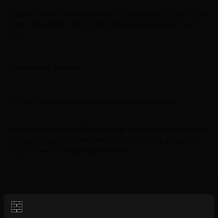
Pepperino dark is een populaire lichtgrijze graniet uit China.
Deze natuursteen wordt het meest toegepast als terras of
oprit.
AFWERKING: gevlamd
LET OP! overschotten worden niet terug genomen.
Vind je een product of formaat niet terug op onze webshop?
Contacteer ons
dan zeker, we kunnen bijna alle gangbare
natuursteen en uitvoeringen leveren!
Aanverwante producten