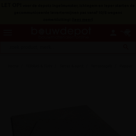
LET OP!
voor de depots Ingelmunster, Ichtegem en Ieper starten de
gecommuniceerde levertermijnen pas vanaf 10/8 wegens
zomersluiting!
(
lees meer
)
menu
person
search
Home
TERRAS & TUIN
Terras & oprit
Terrastegels
Pepperino