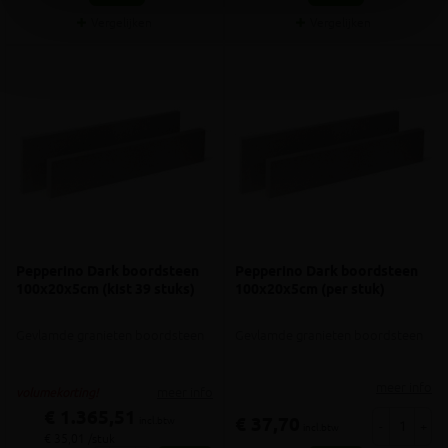
Vergelijken
Vergelijken
Pepperino Dark boordsteen
Pepperino Dark boordsteen
100x20x5cm (kist 39 stuks)
100x20x5cm (per stuk)
Gevlamde granieten boordsteen
Gevlamde granieten boordsteen
meer info
meer info
volumekorting!
€ 1.365,51
€ 37,70
incl.btw
-
+
incl.btw
€ 35,01 /stuk