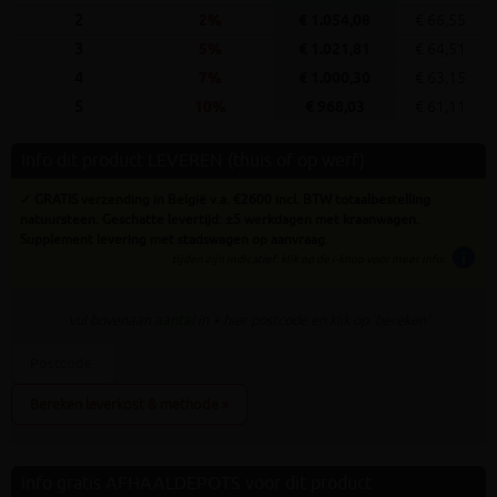
2
2%
€ 1.054,08
€ 66,55
3
5%
€ 1.021,81
€ 64,51
4
7%
€ 1.000,30
€ 63,15
5
10%
€ 968,03
€ 61,11
Info dit product LEVEREN (thuis of op werf)
✓ GRATIS verzending in België v.a. €2600 incl. BTW totaalbestelling
natuursteen. Geschatte levertijd: ±5 werkdagen met kraanwagen.
Supplement levering met stadswagen op aanvraag.
info
tijden zijn indicatief; klik op de i-knop voor meer info:
vul bovenaan
aantal
in + hier postcode en klik op 'bereken'
Bereken leverkost & methode »
Info gratis AFHAALDEPOTS voor dit product