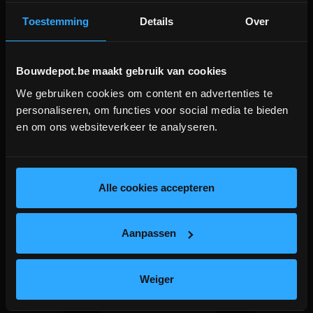
Toestemming
Details
Over
Bouwdepot.be maakt gebruik van cookies
We gebruiken cookies om content en advertenties te
DEPOT INGELMUNSTER EN
personaliseren, om functies voor social media te bieden
ICHTEGEM GESLOTEN!
en om ons websiteverkeer te analyseren.
depot Ingelmunster en Ichtegem zijn nog
gesloten t.e.m. 9/8 wegens bouwverlof!
Compaktuna Joint breed SP
Pepperino Dark (G654) tegel
25KG Grijs
20x20x3cm (per stuk)
lees hier meer!
Alle cookies accepteren
Voegmortel voor voegbreedte 3-
Gevlamde graniettegel
15mm
Aanpassen
meer info
meer info
€ 2,93
incl.btw
€ 22,30
-
+
-
+
incl.btw
Weiger
€ 73,20 /m²