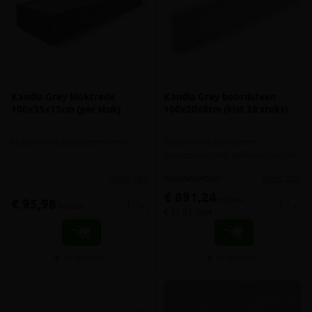
Kandla Grey bloktrede
Kandla Grey boordsteen
100x35x15cm (per stuk)
100x20x8cm (kist 28 stuks)
Natuurruwe zandsteen trede
Natuurruwe zandsteen
boordsteen met gekloven kanten
meer info
meer info
volumekorting!
€ 891,24
incl.btw
€ 95,98
-
+
-
+
incl.btw
€ 31,83 /stuk
Vergelijken
Vergelijken