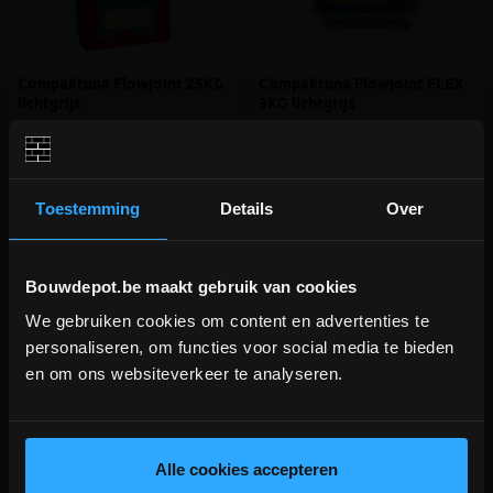
Compaktuna Flowjoint 25KG
Compaktuna Flowjoint FLEX
lichtgrijs
3KG lichtgrijs
Krimparme voegmortel voor
Flexibel polymeer voor het vullen
kasseien en klinkers
van uitzetvoegen
Toestemming
Details
Over
meer info
meer info
volumekorting!
€ 17,45
€ 107,50
-
+
-
+
incl.btw
incl.btw
Bouwdepot.be maakt gebruik van cookies
We gebruiken cookies om content en advertenties te
DEPOT INGELMUNSTER EN
Vergelijken
Vergelijken
personaliseren, om functies voor social media te bieden
ICHTEGEM GESLOTEN!
en om ons websiteverkeer te analyseren.
depot Ingelmunster en Ichtegem zijn nog
gesloten t.e.m. 9/8 wegens bouwverlof!
lees hier meer!
Alle cookies accepteren