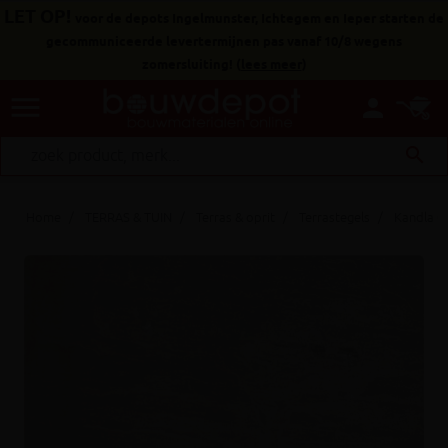
LET OP!
voor de depots Ingelmunster, Ichtegem en Ieper starten de
gecommuniceerde levertermijnen pas vanaf 10/8 wegens
zomersluiting!
(
lees meer
)
menu
person
search
Home
TERRAS & TUIN
Terras & oprit
Terrastegels
Kandla Gr