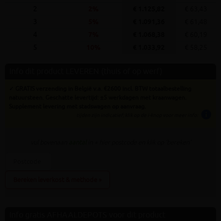
2
2%
€ 1.125,82
€ 63,43
3
5%
€ 1.091,36
€ 61,48
4
7%
€ 1.068,38
€ 60,19
5
10%
€ 1.033,92
€ 58,25
Info dit product LEVEREN (thuis of op werf)
✓ GRATIS verzending in België v.a. €2600 incl. BTW totaalbestelling
natuursteen. Geschatte levertijd: ±5 werkdagen met kraanwagen.
Supplement levering met stadswagen op aanvraag.
info
tijden zijn indicatief; klik op de i-knop voor meer info:
vul bovenaan
aantal
in + hier postcode en klik op 'bereken'
Bereken leverkost & methode »
Info gratis AFHAALDEPOTS voor dit product