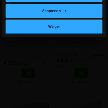
Aanpassen
Compaktuna Joint breed SP
Kandla Grey bloktrede
Weiger
25KG Beige
100x35x15cm (kist 9 stuks)
Voegmortel voor voegbreedte 3-
Natuurruwe zandsteen trede
15mm
meer info
meer info
volumekorting!
€ 802,11
incl.btw
€ 27,31
-
+
-
+
incl.btw
€ 89,12 /stuk
Vergelijken
Vergelijken