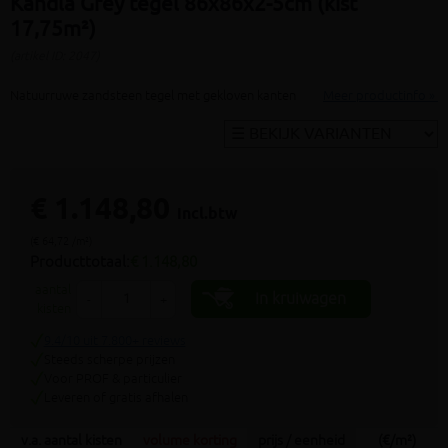
Kandla Grey tegel 86x86x2-5cm (kist
17,75m²)
(artikel ID: 2047)
Natuurruwe zandsteen tegel met gekloven kanten
Meer productinfo »
€ 1.148,80
incl.btw
(€ 64,72 /m²)
Producttotaal:
€ 1.148,80
aantal
In kruiwagen
-
+
kisten
9.4/10 uit 7.800+ reviews
Steeds scherpe prijzen
Voor PROF & particulier
Leveren of gratis afhalen
v.a. aantal kisten
volume korting
prijs / eenheid
(€/m²)