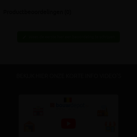
Productbeoordelingen (0)
Wees de eerste hier een beoordeling te schrijven
edit
BEKIJK HIER ONZE KORTE INFO VIDEO'S