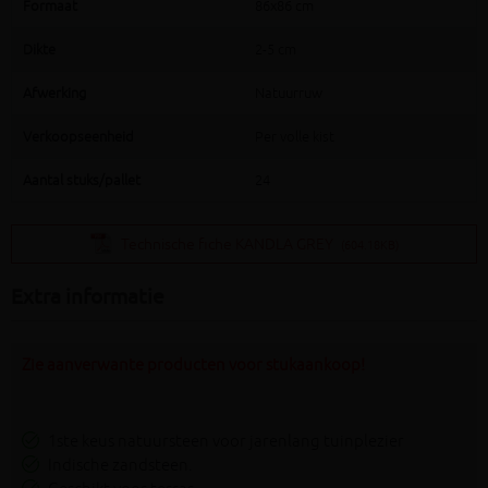
Formaat
86x86 cm
Dikte
2-5 cm
Afwerking
Natuurruw
Verkoopseenheid
Per volle kist
Aantal stuks/pallet
24
Technische fiche KANDLA GREY
(604.18KB)
Extra informatie
Zie aanverwante producten voor stukaankoop!
1ste keus natuursteen voor jarenlang tuinplezier
Indische zandsteen.