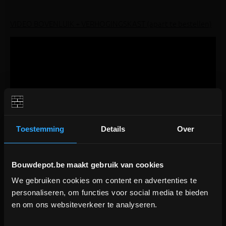
VIDEO BOVENLUIK + VERHOGINGSKAST (apart te bestellen)
Toestemming
Details
Over
Bouwdepot.be maakt gebruik van cookies
We gebruiken cookies om content en advertenties te
DEPOT INGELMUNSTER EN
personaliseren, om functies voor social media te bieden
ICHTEGEM GESLOTEN!
en om ons websiteverkeer te analyseren.
depot Ingelmunster en Ichtegem zijn nog
Aanverwante producten