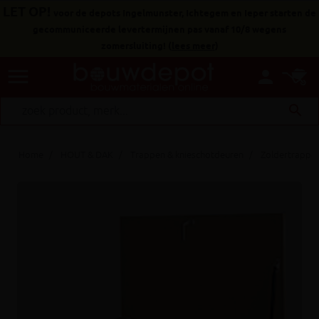
LET OP!
voor de depots Ingelmunster, Ichtegem en Ieper starten de
gecommuniceerde levertermijnen pas vanaf 10/8 wegens
zomersluiting!
(
lees meer
)
menu
person
search
Home
HOUT & DAK
Trappen & knieschotdeuren
Zoldertrappe