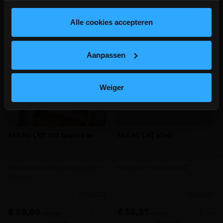
gesloten t.e.m. 9/8 wegens bouwverlof!
lees hier meer!
Alle cookies accepteren
Aanpassen
Weiger
FAKRO LXT 300 traptrede
FAKRO LXZ klink
Extra trede aanbevolen bij LXW
Klink voor LXW bovenluik
bovenluik
meer info
meer info
€ 58,00
€ 36,31
-
+
-
+
incl.btw
incl.btw