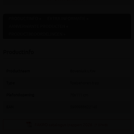
PRODUCTINFO »
EXTRA INFORMATIE »
AANVERWANTE PRODUCTEN »
PRODUCTBEOORDELINGEN »
Productinfo
Productnaam
Bovenluik LXW
Type
Toebehoren trap
Plafondopening
70x111 cm
EAN
5900988622148
FAKRO catalogus trappen 2026
(7.07MB)