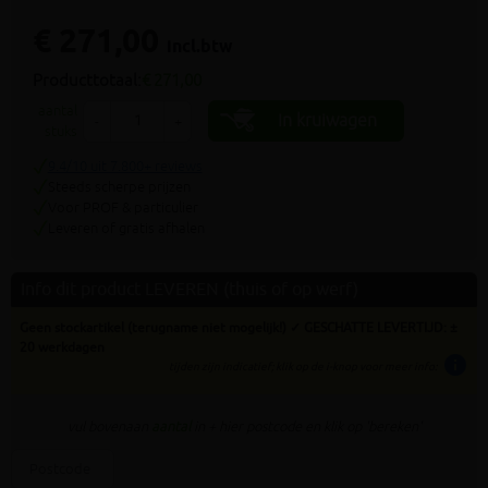
€ 271,00
incl.btw
Producttotaal:
€ 271,00
aantal
In kruiwagen
-
+
stuks
9.4/10 uit 7.800+ reviews
Steeds scherpe prijzen
Voor PROF & particulier
Leveren of gratis afhalen
Info dit product LEVEREN (thuis of op werf)
Geen stockartikel (terugname niet mogelijk!) ✓ GESCHATTE LEVERTIJD: ±
20 werkdagen
info
tijden zijn indicatief; klik op de i-knop voor meer info:
vul bovenaan
aantal
in + hier postcode en klik op 'bereken'