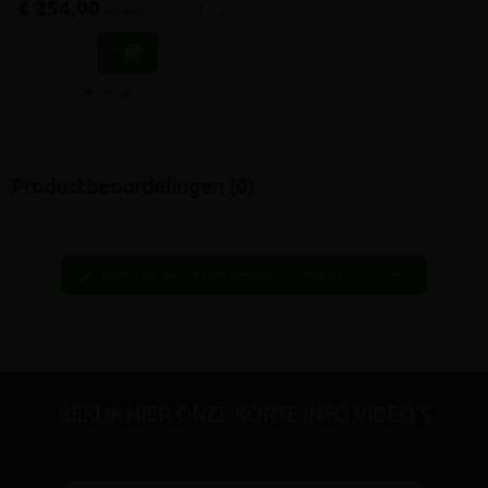
€ 254,00
-
+
incl.btw
Vergelijken
Productbeoordelingen (0)
Wees de eerste hier een beoordeling te schrijven
edit
BEKIJK HIER ONZE KORTE INFO VIDEO'S