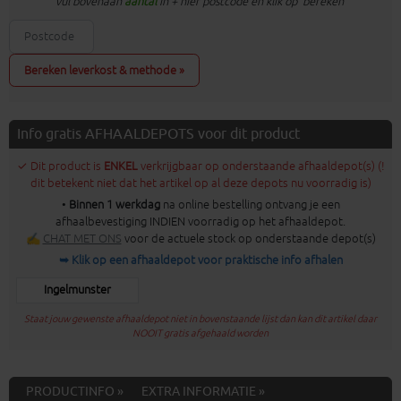
vul bovenaan
aantal
in + hier postcode en klik op 'bereken'
Bereken leverkost & methode »
Info gratis AFHAALDEPOTS voor dit product
✓ Dit product is
ENKEL
verkrijgbaar op onderstaande afhaaldepot(s) (!
dit betekent niet dat het artikel op al deze depots nu voorradig is)
•
Binnen 1 werkdag
na online bestelling ontvang je een
afhaalbevestiging INDIEN voorradig op het afhaaldepot.
✍
CHAT MET ONS
voor de actuele stock op onderstaande depot(s)
➥ Klik op een afhaaldepot voor praktische info afhalen
Ingelmunster
Staat jouw gewenste afhaaldepot niet in bovenstaande lijst dan kan dit artikel daar
NOOIT gratis afgehaald worden
PRODUCTINFO »
EXTRA INFORMATIE »