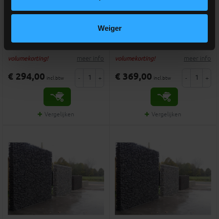
EASY 100 steenkorf
EASY 150 steenkorf
100x200x20 (HxLxD cm)
150x200x20 (HxLxD cm)
Weiger
Kant-en-klare kwalitatieve
Kant-en-klare kwalitatieve
schanskorf
schanskorf
meer info
meer info
volumekorting!
volumekorting!
€ 294,00
€ 369,00
-
+
-
+
incl.btw
incl.btw
Vergelijken
Vergelijken