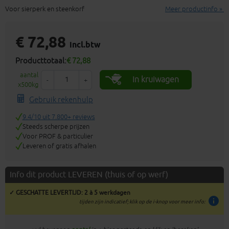
Voor sierperk en steenkorf
Meer productinfo »
€ 72,88
incl.btw
Producttotaal:
€ 72,88
aantal
In kruiwagen
-
+
x500kg
Gebruik rekenhulp
9.4/10 uit 7.800+ reviews
Steeds scherpe prijzen
Voor PROF & particulier
Leveren of gratis afhalen
Info dit product LEVEREN (thuis of op werf)
✓ GESCHATTE LEVERTIJD: 2 à 5 werkdagen
info
tijden zijn indicatief; klik op de i-knop voor meer info: