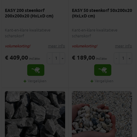
EASY 200 steenkorf
EASY 50 steenkorf 50x200x20
200x200x20 (HxLxD cm)
(HxLxD cm)
Kant-en-klare kwalitatieve
Kant-en-klare kwalitatieve
schanskorf
schanskorf
meer info
meer info
volumekorting!
volumekorting!
€ 409,00
€ 189,00
-
+
-
+
incl.btw
incl.btw
Vergelijken
Vergelijken