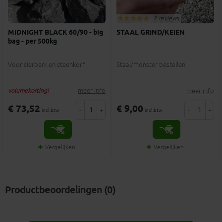
2 reviews
MIDNIGHT BLACK 60/90 - big
STAAL GRIND/KEIEN
bag - per 500kg
Voor sierperk en steenkorf
Staal/monster bestellen
meer info
meer info
volumekorting!
€ 73,52
€ 9,00
-
+
-
+
incl.btw
incl.btw
Vergelijken
Vergelijken
Productbeoordelingen (0)