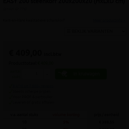
EASY 200 steenkorf 200x200x20 (HxLxD cm)
(artikel ID: 776)
Kant-en-klare kwalitatieve schanskorf
Meer productinfo »
€ 409,00
incl.btw
Producttotaal:
€ 409,00
aantal
In kruiwagen
-
+
stuks
9.4/10 uit 7.800+ reviews
Steeds scherpe prijzen
Voor PROF & particulier
Leveren of gratis afhalen
v.a. aantal stuks
volume korting
prijs / eenheid
10
5%
€ 388,55