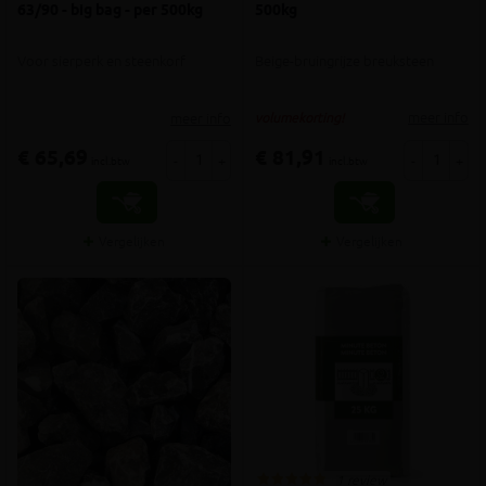
63/90 - big bag - per 500kg
500kg
Voor sierperk en steenkorf
Beige-bruingrijze breuksteen
meer info
meer info
volumekorting!
€ 65,69
€ 81,91
-
+
-
+
incl.btw
incl.btw
Vergelijken
Vergelijken
1 review