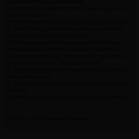
gegalvaniseerde palen voor stabiliteit
Gemaakt uit zink/aluminium 4mm draad met garantie
tegen doorroesten
Meerdere korven kunnen naast elkaar geplaatst worden
Geen uitholling mogelijk door tussenschotten om de
30cm over de ganse hoogte van de korf
Voorgemonteerd; enkel openvouwen en dichtmaken
met bijgeleverde clipsen (knijptang apart te bestellen)
De meegeleverde palen (200cm - ø 48mm - wanddikte
3,2mm) dienen in beton vastgezet te worden
De schanskorf wordt over de palen geplaatst welke de
stabiliteit garanderen
Maasgrootte = 50x50mm (geschikt voor stenen formaat
40-80mm)
Afmetingen (in cm): Hoogte 200 x Lengte 200 x dikte 20
De prijs is voor een ongevulde steenkorf.