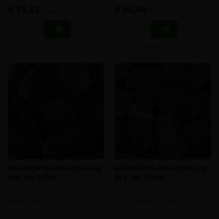
€ 73,52
€ 80,40
-
+
-
+
incl.btw
incl.btw
Vergelijken
Vergelijken
BELGISCH BLAUW 40/60 - big
BELGISCH BLAUW 40/80- big
bag - per 500kg
bag - per 500kg
Blauwgrijze hardsteen
Voor sierperk en steenkorf