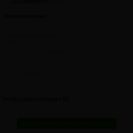
Steenkorven op maat
Kwalitatieve schanskorven op
maat
meer info
Vergelijken
Productbeoordelingen (0)
Wees de eerste hier een beoordeling te schrijven
edit