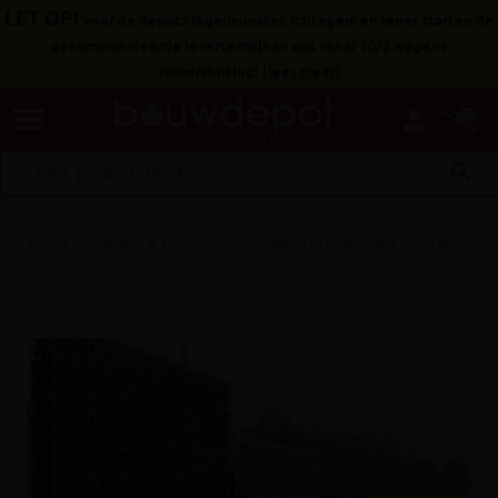
LET OP!
voor de depots Ingelmunster, Ichtegem en Ieper starten de
gecommuniceerde levertermijnen pas vanaf 10/8 wegens
zomersluiting!
(
lees meer
)
menu
person
search
Home
TERRAS & TUIN
Afsluitingen & zichtremmers
Steenkorve