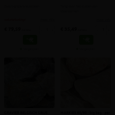
Zwart-grijze breuksteen
Tang voor het sluiten van
steenkorven
meer info
meer info
volumekorting!
€ 79,59
€ 35,49
-
+
-
+
incl.btw
incl.btw
Vergelijken
Vergelijken
GRAVIER BELGISCH GRIJS
MARKIES 60/90 - big bag - per