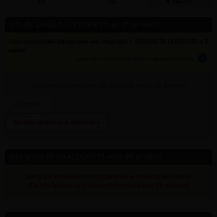
20
7%
€ 380,37
Info dit product LEVEREN (thuis of op werf)
Geen stockartikel (terugname niet mogelijk!) ✓ GESCHATTE LEVERTIJD: ± 2
weken
info
tijden zijn indicatief; klik op de i-knop voor meer info:
vul bovenaan
aantal
in + hier postcode en klik op 'bereken'
Bereken leverkost & methode »
Info gratis AFHAALDEPOTS voor dit product
Sorry, dit artikel kan nooit afgehaald worden op een depot
(Zie info leveren voor verzendinformatie over dit product)