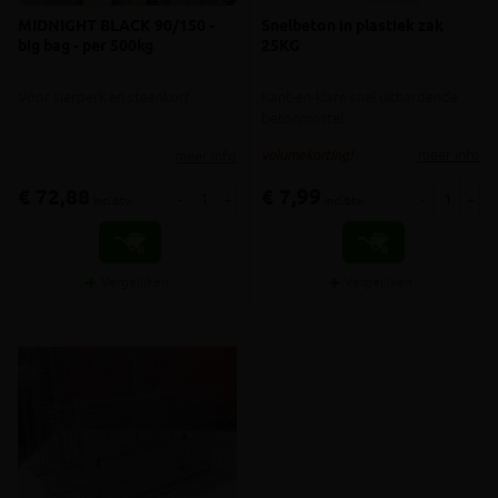
MIDNIGHT BLACK 90/150 -
Snelbeton in plastiek zak
big bag - per 500kg
25KG
Voor sierperk en steenkorf
Kant-en-klare snel uithardende
betonmortel
meer info
meer info
volumekorting!
€ 72,88
€ 7,99
-
+
-
+
incl.btw
incl.btw
Vergelijken
Vergelijken