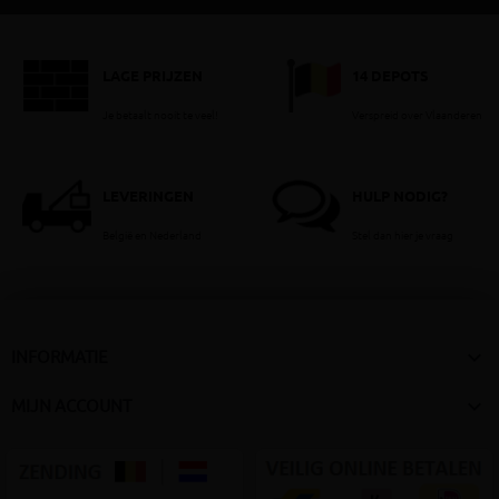
LAGE PRIJZEN
14 DEPOTS
Je betaalt nooit te veel!
Verspreid over Vlaanderen
LEVERINGEN
HULP NODIG?
België en Nederland
Stel dan hier je vraag

INFORMATIE

MIJN ACCOUNT