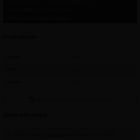
PRODUCTINFO »
EXTRA INFORMATIE »
AANVERWANTE PRODUCTEN »
PRODUCTBEOORDELINGEN »
Productinfo
Lengte
2 m
Dikte
20 cm
Hoogte
2 m
EASY Plaatsingsvoorschriften
(454.31KB)
Extra informatie
Kant-en-klare
ongevulde
steenkorven inclusief 2