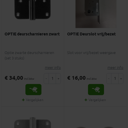
OPTIE deurscharnieren zwart
OPTIE Deurslot vrij/bezet
Optie zwarte deurscharnieren
Slot voor vrij/bezet weergave
(set 3 stuks)
meer info
meer info
€ 34,00
€ 16,00
-
+
-
+
incl.btw
incl.btw
Vergelijken
Vergelijken