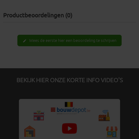
Productbeoordelingen (0)
Wees de eerste hier een beoordeling te schrijven
edit
BEKIJK HIER ONZE KORTE INFO VIDEO'S