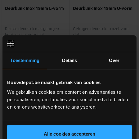
Deurklink inox 19mm L-vorm
Deurklink inox 19mm U-vorm
Rechte deurkruk met gebogen
Gebogen deurkruk + rozet voor
hoek + rozet voor slot
slot
meer info
meer info
€ 41,00
€ 41,00
-
+
-
+
incl.btw
incl.btw
Toestemming
Details
Over
Vergelijken
Vergelijken
Bouwdepot.be maakt gebruik van cookies
We gebruiken cookies om content en advertenties te
personaliseren, om functies voor social media te bieden
en om ons websiteverkeer te analyseren.
Alle cookies accepteren