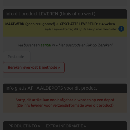
Info dit product LEVEREN (thuis of op werf)
MAATWERK (geen terugname!) ✓ GESCHATTE LEVERTIJD: ± 4 weken
info
tijden zijn indicatief; klik op de i-knop voor meer info:
vul bovenaan
aantal
in + hier postcode en klik op 'bereken'
Bereken leverkost & methode »
Info gratis AFHAALDEPOTS voor dit product
Sorry, dit artikel kan nooit afgehaald worden op een depot
(Zie info leveren voor verzendinformatie over dit product)
PRODUCTINFO »
EXTRA INFORMATIE »