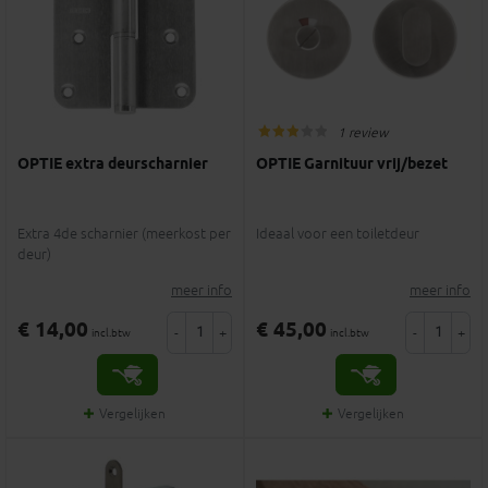
1 review
OPTIE extra deurscharnier
OPTIE Garnituur vrij/bezet
Extra 4de scharnier (meerkost per
Ideaal voor een toiletdeur
deur)
meer info
meer info
€ 14,00
€ 45,00
-
+
-
+
incl.btw
incl.btw
Vergelijken
Vergelijken