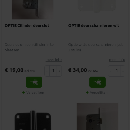
OPTIE Cilinder deurslot
OPTIE deurscharnieren wit
Deurslot om een cilinder in te
Optie witte deurscharnieren (set
plaatsen
3 stuks)
meer info
meer info
€ 19,00
€ 34,00
-
+
-
+
incl.btw
incl.btw
Vergelijken
Vergelijken