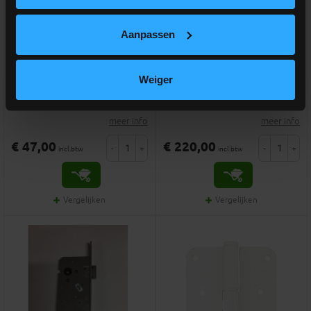
Aanpassen
Inkorten deur (per deur)
OPTIE 3-punt cilinderslot
Weiger
Optie maatwerk van deuren
Meerprijs voor 3 punt slot
meer info
meer info
€ 47,00
€ 220,00
-
+
-
+
incl.btw
incl.btw
Vergelijken
Vergelijken