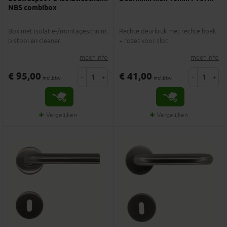
NBS combibox
Box met isolatie-/montageschuim,
Rechte deurkruk met rechte hoek
pistool en cleaner
+ rozet voor slot
meer info
meer info
€ 95,00
€ 41,00
-
+
-
+
incl.btw
incl.btw
Vergelijken
Vergelijken