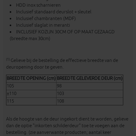
HDD inox scharnieren
Inclusief standaard deurslot + sleutel
Inclusief chambranten (MDF)
Inclusief slaglat in meranti
INCLUSIEF KOZIJN 30CM OF OP MAAT GEZAAGD
(breedte max 30cm)
(1)
Gelieve bij de bestelling de effectieve breedte van de
deuropening door te geven.
BREEDTE OPENING (cm)
BREEDTE GELEVERDE DEUR (cm)
105
98
±110
103
115
108
Als de hoogte van de deur ingekort dient te worden, gelieve
dan de optie "inkorten schilderdeur" toe te voegen aan de
bestelling. (zie aanverwante producten; aantal keer