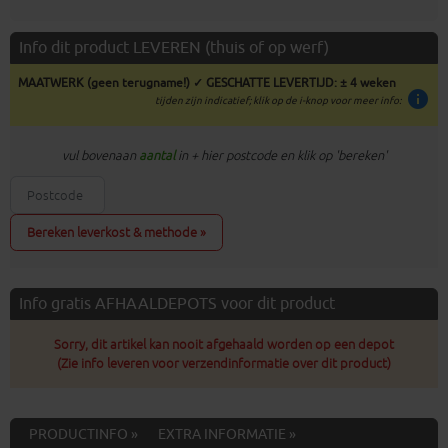
Info dit product LEVEREN (thuis of op werf)
MAATWERK (geen terugname!) ✓ GESCHATTE LEVERTIJD: ± 4 weken
info
tijden zijn indicatief; klik op de i-knop voor meer info:
vul bovenaan
aantal
in + hier postcode en klik op 'bereken'
Bereken leverkost & methode »
Info gratis AFHAALDEPOTS voor dit product
Sorry, dit artikel kan nooit afgehaald worden op een depot
(Zie info leveren voor verzendinformatie over dit product)
PRODUCTINFO »
EXTRA INFORMATIE »