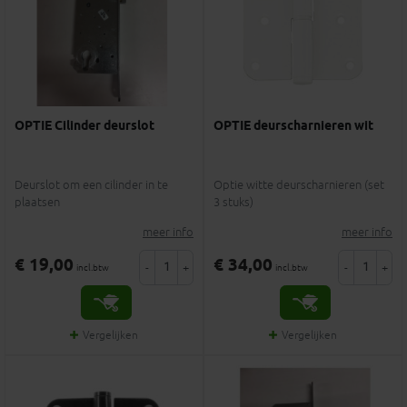
OPTIE Cilinder deurslot
OPTIE deurscharnieren wit
Deurslot om een cilinder in te
Optie witte deurscharnieren (set
plaatsen
3 stuks)
meer info
meer info
€ 19,00
€ 34,00
-
+
-
+
incl.btw
incl.btw
Vergelijken
Vergelijken