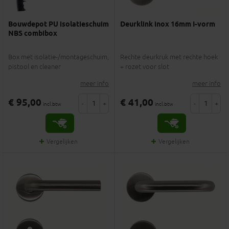
Bouwdepot PU isolatieschuim
Deurklink inox 16mm I-vorm
NBS combibox
Box met isolatie-/montageschuim,
Rechte deurkruk met rechte hoek
pistool en cleaner
+ rozet voor slot
meer info
meer info
€ 95,00
€ 41,00
-
+
-
+
incl.btw
incl.btw
Vergelijken
Vergelijken