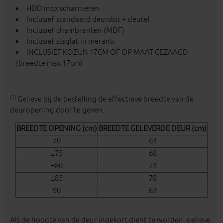
HDD inox scharnieren
Inclusief standaard deurslot + sleutel
Inclusief chambranten (MDF)
Inclusief slaglat in meranti
INCLUSIEF KOZIJN 17CM OF OP MAAT GEZAAGD
(breedte max 17cm)
(1)
Gelieve bij de bestelling de effectieve breedte van de
deuropening door te geven.
BREEDTE OPENING (cm)
BREEDTE GELEVERDE DEUR (cm)
70
63
±75
68
±80
73
±85
78
90
83
Als de hoogte van de deur ingekort dient te worden, gelieve