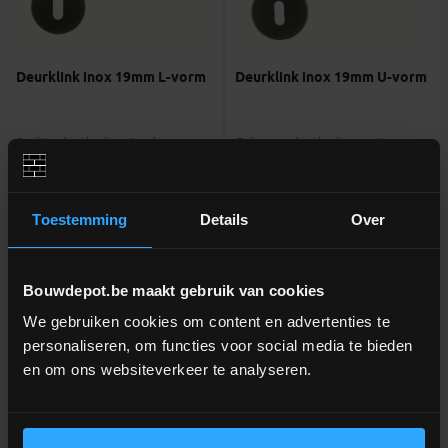
Deurklink inox 19mm L-vorm
Deurklink inox 19mm U-vorm
Rechte deurkruk met gebogen
Gebogen deurkruk + rozet voor
hoek + rozet voor slot
slot
meer info
meer info
Toestemming
Details
Over
€ 41,00
€ 41,00
-
+
-
+
incl.btw
incl.btw
Bouwdepot.be maakt gebruik van cookies
Vergelijken
Vergelijken
We gebruiken cookies om content en advertenties te
personaliseren, om functies voor social media te bieden
en om ons websiteverkeer te analyseren.