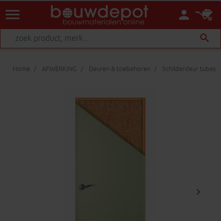
menu
person
search
Home
AFWERKING
Deuren & toebehoren
Schilderdeur tubes
keyboard_arrow_right
Volgen