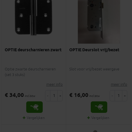
OPTIE deurscharnieren zwart
OPTIE Deurslot vrij/bezet
Optie zwarte deurscharnieren
Slot voor vrij/bezet weergave
(set 3 stuks)
meer info
meer info
€ 34,00
€ 16,00
-
+
-
+
incl.btw
incl.btw
Vergelijken
Vergelijken