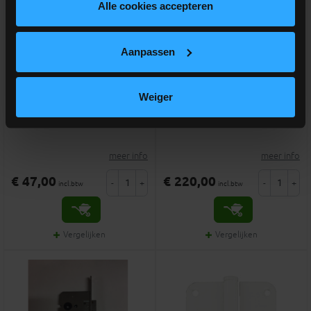
Alle cookies accepteren
Aanpassen
Inkorten deur (per deur)
OPTIE 3-punt cilinderslot
Weiger
Optie maatwerk van deuren
Meerprijs voor 3 punt slot
meer info
meer info
€ 47,00
€ 220,00
-
+
-
+
incl.btw
incl.btw
Vergelijken
Vergelijken