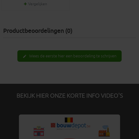
Vergelijken
Productbeoordelingen (0)
Wees de eerste hier een beoordeling te schrijven
edit
BEKIJK HIER ONZE KORTE INFO VIDEO'S