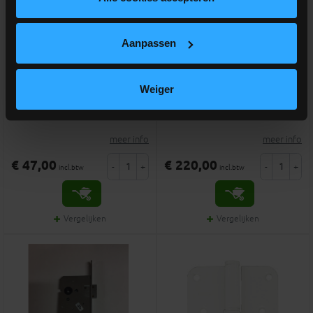
Aanpassen
Inkorten deur (per deur)
OPTIE 3-punt cilinderslot
Weiger
Optie maatwerk van deuren
Meerprijs voor 3 punt slot
meer info
meer info
€ 47,00
€ 220,00
-
+
-
+
incl.btw
incl.btw
Vergelijken
Vergelijken