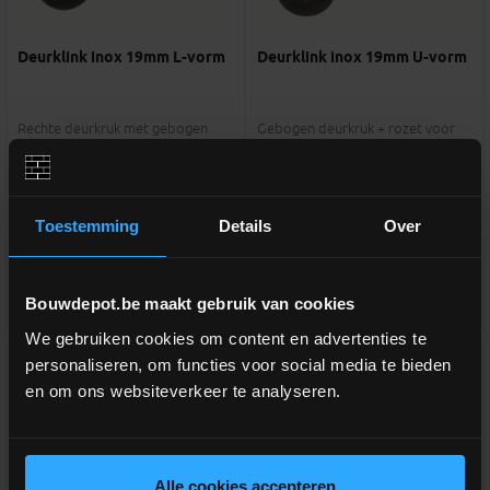
Deurklink inox 19mm L-vorm
Deurklink inox 19mm U-vorm
Rechte deurkruk met gebogen
Gebogen deurkruk + rozet voor
hoek + rozet voor slot
slot
meer info
meer info
€ 41,00
€ 41,00
Toestemming
Details
Over
-
+
-
+
incl.btw
incl.btw
Bouwdepot.be maakt gebruik van cookies
Vergelijken
Vergelijken
We gebruiken cookies om content en advertenties te
personaliseren, om functies voor social media te bieden
en om ons websiteverkeer te analyseren.
Alle cookies accepteren