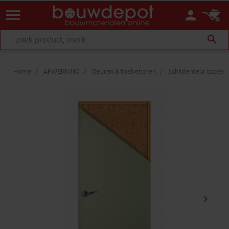
menu
person
search
Home
AFWERKING
Deuren & toebehoren
Schilderdeur tubes
keyboard_arrow_right
Volgen