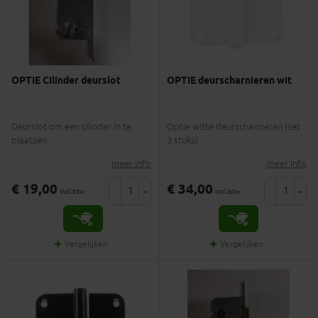
OPTIE Cilinder deurslot
OPTIE deurscharnieren wit
Deurslot om een cilinder in te
Optie witte deurscharnieren (set
plaatsen
3 stuks)
meer info
meer info
€ 19,00
€ 34,00
-
+
-
+
incl.btw
incl.btw
Vergelijken
Vergelijken