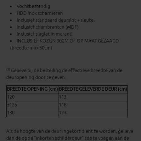
Vochtbestendig
HDD inox scharnieren
Inclusief standaard deurslot + sleutel
Inclusief chambranten (MDF)
Inclusief slaglat in meranti
INCLUSIEF KOZIJN 30CM OF OP MAAT GEZAAGD
(breedte max 30cm)
(1)
Gelieve bij de bestelling de effectieve breedte van de
deuropening door te geven.
BREEDTE OPENING (cm)
BREEDTE GELEVERDE DEUR (cm)
120
113
±125
118
130
123
Als de hoogte van de deur ingekort dient te worden, gelieve
dan de optie "inkorten schilderdeur" toe te voegen aan de