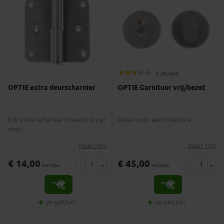
1 review
OPTIE extra deurscharnier
OPTIE Garnituur vrij/bezet
Extra 4de scharnier (meerkost per
Ideaal voor een toiletdeur
deur)
meer info
meer info
€ 14,00
€ 45,00
-
+
-
+
incl.btw
incl.btw
Vergelijken
Vergelijken