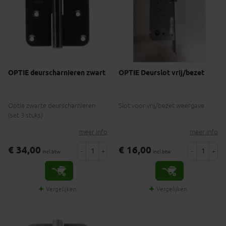
OPTIE deurscharnieren zwart
OPTIE Deurslot vrij/bezet
Optie zwarte deurscharnieren
Slot voor vrij/bezet weergave
(set 3 stuks)
meer info
meer info
€ 34,00
€ 16,00
-
+
-
+
incl.btw
incl.btw
Vergelijken
Vergelijken