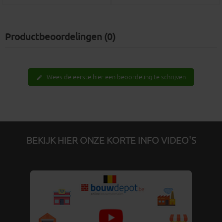
Productbeoordelingen (0)
Wees de eerste hier een beoordeling te schrijven
edit
BEKIJK HIER ONZE KORTE INFO VIDEO'S