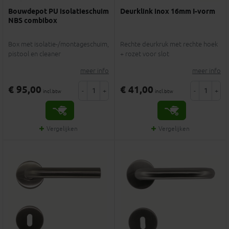
Bouwdepot PU isolatieschuim
Deurklink inox 16mm I-vorm
NBS combibox
Box met isolatie-/montageschuim,
Rechte deurkruk met rechte hoek
pistool en cleaner
+ rozet voor slot
meer info
meer info
€ 95,00
€ 41,00
-
+
-
+
incl.btw
incl.btw
Vergelijken
Vergelijken