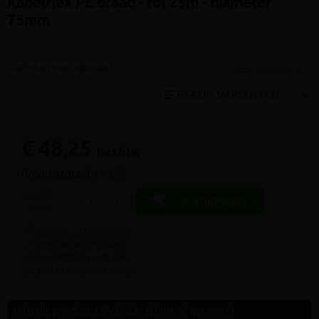
Kabelflex PE draad - rol 25m - diameter
75mm
(artikel ID: 3075)
Wachtbuis met trekdraad
Meer productinfo »
€ 48,25
incl.btw
Producttotaal:
€ 48,25
aantal
In kruiwagen
-
+
rollen
9.4/10 uit 7.800+ reviews
Steeds scherpe prijzen
Voor PROF & particulier
Leveren of gratis afhalen
Info dit product LEVEREN (thuis of op werf)