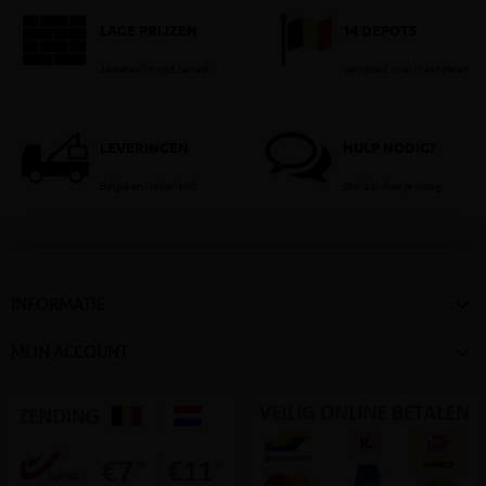
LAGE PRIJZEN
14 DEPOTS
Je betaalt nooit te veel!
Verspreid over Vlaanderen
LEVERINGEN
HULP NODIG?
België en Nederland
Stel dan hier je vraag

INFORMATIE

MIJN ACCOUNT