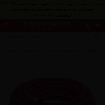
LET OP!
voor de depots Ingelmunster, Ichtegem en Ieper starten de
gecommuniceerde levertermijnen pas vanaf 10/8 wegens
zomersluiting!
(
lees meer
)
menu
person
search
Home
RUWBOUW
Doorvoerbuizen/wachtbuizen
Kabelflex wa