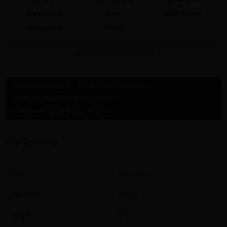
Hoogstraten
Ieper
Ingelmunster
Kampenhout
Meise
Staat jouw gewenste afhaaldepot niet in bovenstaande lijst dan kan dit artikel daar
NOOIT gratis afgehaald worden
PRODUCTINFO »
EXTRA INFORMATIE »
AANVERWANTE PRODUCTEN »
PRODUCTBEOORDELINGEN »
Productinfo
Type
Wachtbuis
Diameter
75 mm
Lengte
25 m