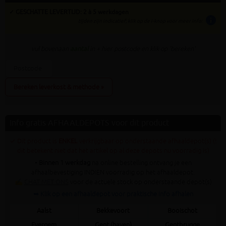
✓ GESCHATTE LEVERTIJD: 2 à 5 werkdagen
info
tijden zijn indicatief; klik op de i-knop voor meer info:
vul bovenaan
aantal
in + hier postcode en klik op 'bereken'
Bereken leverkost & methode »
Info gratis AFHAALDEPOTS voor dit product
✓ Dit product is
ENKEL
verkrijgbaar op onderstaande afhaaldepot(s) (!
dit betekent niet dat het artikel op al deze depots nu voorradig is)
•
Binnen 1 werkdag
na online bestelling ontvang je een
afhaalbevestiging INDIEN voorradig op het afhaaldepot.
✍
CHAT MET ONS
voor de actuele stock op onderstaande depot(s)
➥ Klik op een afhaaldepot voor praktische info afhalen
Aalst
Bekkevoort
Booischot
Evergem
Gent (haven)
Gentbrugge