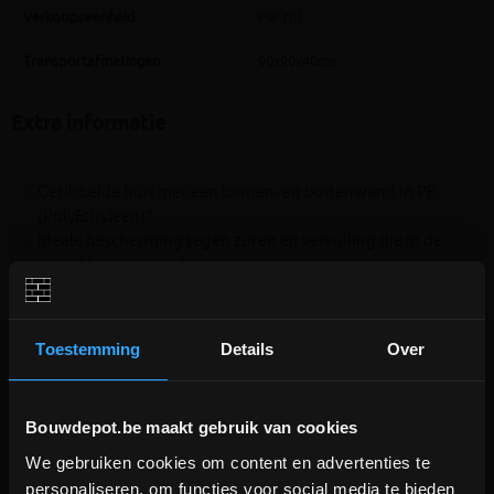
Verkoopseenheid
Per rol
Transportafmetingen
90x90x40cm
Extra informatie
Geribbelde buis met een binnen- en buitenwand in PE
(PolyEthyleen)*
Ideale bescherming tegen zuren en vervuiling die in de
grond kunnen voorkomen
Voorzien van een trekdraad om kabels door te trekken na
plaatsing van de buis
Voorzien van een mof om de kabelflex te koppelen met
Toestemming
Details
Over
een ander stuk kabelflex (zelfde diameter)
De binnendiameter van de buis is ± 16mm kleiner dan de
buitendiameter (75mm)
Bouwdepot.be maakt gebruik van cookies
Prijs per rol van 25 meter
We gebruiken cookies om content en advertenties te
DEPOT INGELMUNSTER EN
personaliseren, om functies voor social media te bieden