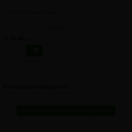
Doorvoerbocht voor leidingen
meer info
€ 23,80
-
+
incl.btw
Vergelijken
Productbeoordelingen (0)
Wees de eerste hier een beoordeling te schrijven
edit