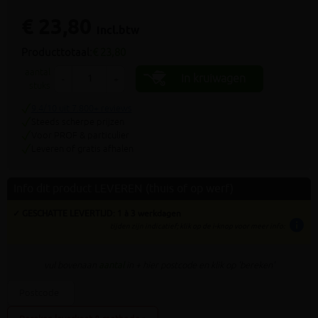
€ 23,80
incl.btw
Producttotaal:
€ 23,80
aantal
In kruiwagen
-
+
stuks
9.4/10 uit 7.800+ reviews
Steeds scherpe prijzen
Voor PROF & particulier
Leveren of gratis afhalen
Info dit product LEVEREN (thuis of op werf)
✓ GESCHATTE LEVERTIJD: 1 à 3 werkdagen
info
tijden zijn indicatief; klik op de i-knop voor meer info:
vul bovenaan
aantal
in + hier postcode en klik op 'bereken'