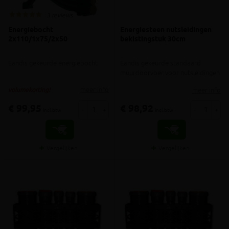
3 reviews
Energiebocht
Energiesteen nutsleidingen
2x110/1x75/2x50
bekistingstuk 30cm
Eandis gekeurde energiebocht
Eandis gekeurde standaard
muurdoorvoer voor nutsleidingen
meer info
meer info
volumekorting!
€ 99,95
€ 98,92
-
+
-
+
incl.btw
incl.btw
Vergelijken
Vergelijken