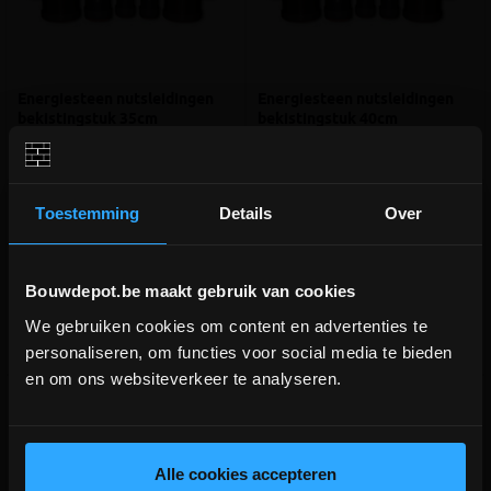
Energiesteen nutsleidingen
Energiesteen nutsleidingen
bekistingstuk 35cm
bekistingstuk 40cm
Eandis gekeurde brede
Eandis gekeurde extra brede
muurdoorvoer voor nutsleidingen
muurdoorvoer voor nutsleidingen
Toestemming
Details
Over
meer info
meer info
€ 100,73
€ 101,64
-
+
-
+
incl.btw
incl.btw
Bouwdepot.be maakt gebruik van cookies
We gebruiken cookies om content en advertenties te
DEPOT INGELMUNSTER EN
personaliseren, om functies voor social media te bieden
Vergelijken
Vergelijken
ICHTEGEM GESLOTEN!
en om ons websiteverkeer te analyseren.
depot Ingelmunster en Ichtegem zijn nog
gesloten t.e.m. 9/8 wegens bouwverlof!
lees hier meer!
Alle cookies accepteren