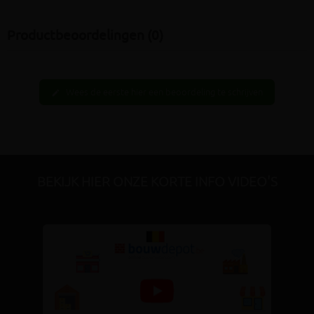
Productbeoordelingen (0)
Wees de eerste hier een beoordeling te schrijven
edit
BEKIJK HIER ONZE KORTE INFO VIDEO'S