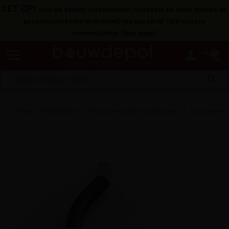
LET OP!
voor de depots Ingelmunster, Ichtegem en Ieper starten de
gecommuniceerde levertermijnen pas vanaf 10/8 wegens
zomersluiting!
(
lees meer
)
menu
person
search
Home
RUWBOUW
Doorvoerbuizen/wachtbuizen
Doorvoeren n