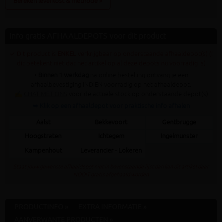
Bereken leverkost & methode »
Info gratis AFHAALDEPOTS voor dit product
✓ Dit product is
ENKEL
verkrijgbaar op onderstaande afhaaldepot(s) (!
dit betekent niet dat het artikel op al deze depots nu voorradig is)
•
Binnen 1 werkdag
na online bestelling ontvang je een
afhaalbevestiging INDIEN voorradig op het afhaaldepot.
✍
CHAT MET ONS
voor de actuele stock op onderstaande depot(s)
➥ Klik op een afhaaldepot voor praktische info afhalen
Aalst
Bekkevoort
Gentbrugge
Hoogstraten
Ichtegem
Ingelmunster
Kampenhout
Leverancier - Lokeren
Staat jouw gewenste afhaaldepot niet in bovenstaande lijst dan kan dit artikel daar
NOOIT gratis afgehaald worden
PRODUCTINFO »
EXTRA INFORMATIE »
AANVERWANTE PRODUCTEN »