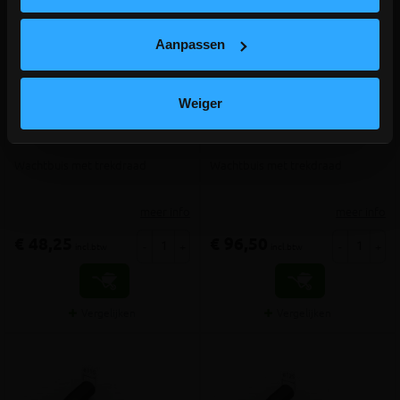
Aanpassen
Weiger
Kabelflex PE draad - rol 25m -
Kabelflex PE draad - rol 50m -
diameter 75mm
diameter 75mm
Wachtbuis met trekdraad
Wachtbuis met trekdraad
meer info
meer info
€ 48,25
€ 96,50
-
+
-
+
incl.btw
incl.btw
Vergelijken
Vergelijken