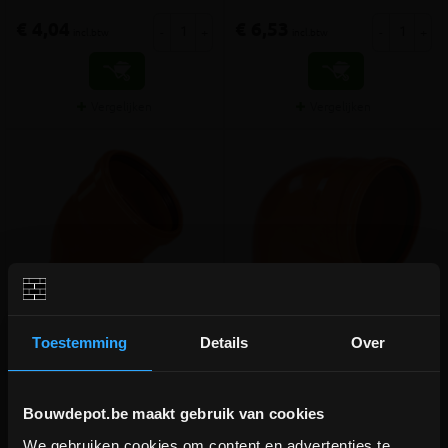
€ 4,04
€ 6,53
-
+
-
+
incl.btw
incl.btw
Vergelijken
Vergelijken
Toestemming
Details
Over
PVC roodbruin bocht 45°
PVC roodbruin bocht 90°
dia.125 2 mof
dia.125 1 mof
Bouwdepot.be maakt gebruik van cookies
Bocht 2 rubber moffen
Bocht spie/rubber mof
We gebruiken cookies om content en advertenties te