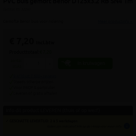
PVC buis gemoft Benor D125x3.2 RB SN4 1m
(artikel ID: 3226)
Gemofte Benor buis voor riolering
Meer productinfo »
€ 7,20
incl.btw
Producttotaal:
€ 7,20
aantal
In kruiwagen
-
+
stuks
9.4/10 uit 7.800+ reviews
Steeds scherpe prijzen
Voor PROF & particulier
Leveren of gratis afhalen
Info dit product LEVEREN (thuis of op werf)
✓ GESCHATTE LEVERTIJD: 2 à 5 werkdagen
info
tijden zijn indicatief; klik op de i-knop voor meer info: