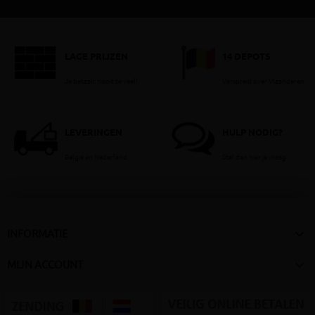
LAGE PRIJZEN
14 DEPOTS
Je betaalt nooit te veel!
Verspreid over Vlaanderen
LEVERINGEN
HULP NODIG?
België en Nederland
Stel dan hier je vraag

INFORMATIE

MIJN ACCOUNT