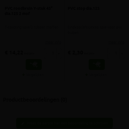
PVC roodbruin Y-stuk 45°
PVC stop dia.125
dia.125 2 mof
T-splitsing spie/2 rubber moffen
Eindkap/afsluitkap spie voor pvc
buizen
meer info
meer info
€ 14,22
€ 2,30
-
+
-
+
incl.btw
incl.btw
Vergelijken
Vergelijken
Productbeoordelingen (0)
Wees de eerste hier een beoordeling te schrijven
edit