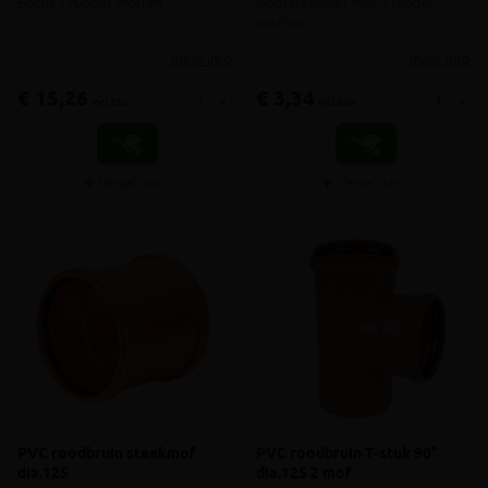
Bocht 2 rubber moffen
Doorsteekmof met 2 rubber
moffen
meer info
meer info
€ 15,26
€ 3,34
-
+
-
+
incl.btw
incl.btw
Vergelijken
Vergelijken
PVC roodbruin steekmof
PVC roodbruin T-stuk 90°
dia.125
dia.125 2 mof