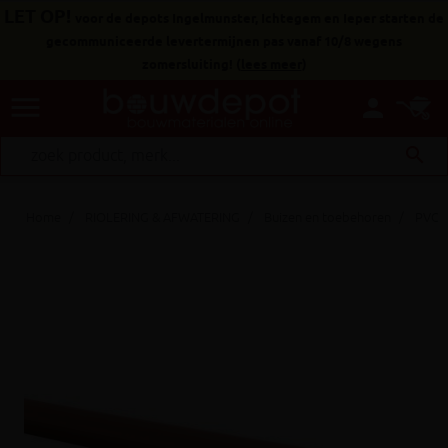
LET OP!
voor de depots Ingelmunster, Ichtegem en Ieper starten de
gecommuniceerde levertermijnen pas vanaf 10/8 wegens
zomersluiting!
(
lees meer
)
menu
person
search
Home
RIOLERING & AFWATERING
Buizen en toebehoren
PVC a