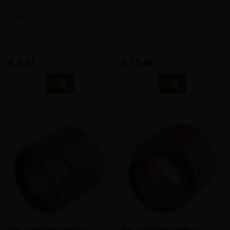
Steekmof met 2 rubber moffen
T-splitsing spie/2 rubber moffen
meer info
meer info
€ 3,41
€ 13,46
-
+
-
+
incl.btw
incl.btw
Vergelijken
Vergelijken
PVC roodbruin verloop
PVC roodbruin verloop