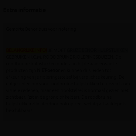
Extra informatie
Gemofte Benor buis voor riolering
BELANGRIJKE INFO!
JE MOET
GRIJZE BENOR HULPSTUKKEN
GEBRUIKEN I.C.M. ROODBRUINE RIOLERINGSBUIZEN. De
roodbruine hulpstukken onderaan bij de aanverwante
producten zijn
NIET-benor
en kunnen dus leiden tot
afkeuring van je rioleringsstelsel bij verplichte keuring. De
enige reden om voor roodbruine hulpstukken te kiezen is om
visuele redenen, maar een rioolstelsel is normaal gezien niet
zichtbaar. (zit in de grond of kelder). De roodbruine
hulpstukken zijn hierdoor ook op zeer weinig afhaaldepots
beschikbaar!