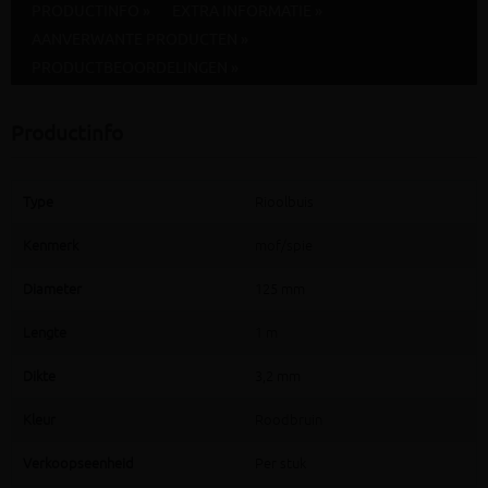
PRODUCTINFO »
EXTRA INFORMATIE »
AANVERWANTE PRODUCTEN »
PRODUCTBEOORDELINGEN »
Productinfo
Type
Rioolbuis
Kenmerk
mof/spie
Diameter
125 mm
Lengte
1 m
Dikte
3,2 mm
Kleur
Roodbruin
Verkoopseenheid
Per stuk