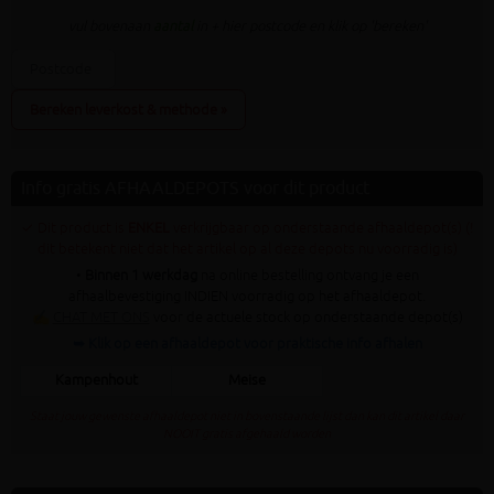
vul bovenaan
aantal
in + hier postcode en klik op 'bereken'
Bereken leverkost & methode »
Info gratis AFHAALDEPOTS voor dit product
✓ Dit product is
ENKEL
verkrijgbaar op onderstaande afhaaldepot(s) (!
dit betekent niet dat het artikel op al deze depots nu voorradig is)
•
Binnen 1 werkdag
na online bestelling ontvang je een
afhaalbevestiging INDIEN voorradig op het afhaaldepot.
✍
CHAT MET ONS
voor de actuele stock op onderstaande depot(s)
➥ Klik op een afhaaldepot voor praktische info afhalen
Kampenhout
Meise
Staat jouw gewenste afhaaldepot niet in bovenstaande lijst dan kan dit artikel daar
NOOIT gratis afgehaald worden