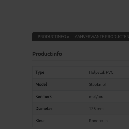
PRODUCTINFO »
AANVERWANTE PRODUCTEN
Productinfo
Type
Hulpstuk PVC
Model
Steekmof
Kenmerk
mof/mof
Diameter
125 mm
Kleur
Roodbruin