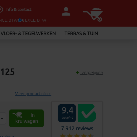
person
utline
Info & contact
INCL. BTW
€ EXCL. BTW
VLOER- & TEGELWERKEN
TERRAS & TUIN
.125
Vergelijken
Meer productinfo »
9.4
In
+
Out of 10
kruiwagen
7.912 reviews