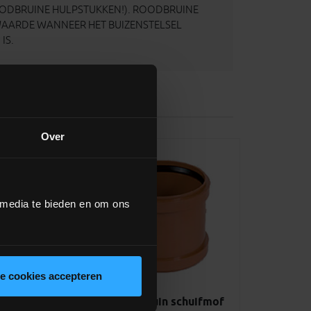
ODBRUINE HULPSTUKKEN!). ROODBRUINE
WAARDE WANNEER HET BUIZENSTELSEL
IS.
Over
 media te bieden en om ons
le cookies accepteren
moft Benor
PVC roodbruin schuifmof