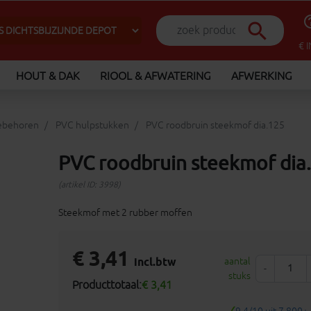
help_o
search
€ 
HOUT & DAK
RIOOL & AFWATERING
AFWERKING
oebehoren
PVC hulpstukken
PVC roodbruin steekmof dia.125
PVC roodbruin steekmof dia
(artikel ID: 3998)
Steekmof met 2 rubber moffen
€ 3,41
incl.btw
aantal
-
stuks
Producttotaal:
€ 3,41