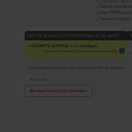
9.4/10 uit 7.800+
Steeds scherpe pr
Voor PROF & parti
Leveren of gratis
Info dit product LEVEREN (thuis of op werf)
✓ GESCHATTE LEVERTIJD: 1 à 3 werkdagen
info
tijden zijn indicatief; klik op de i-knop voor meer info:
vul bovenaan
aantal
in + hier postcode en klik op 'bereken'
Bereken leverkost & methode »