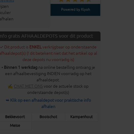
 reviews
ijzen
Powered by Kiyoh
culier
 afhalen
Info gratis AFHAALDEPOTS voor dit product
✓ Dit product is
ENKEL
verkrijgbaar op onderstaande
afhaaldepot(s) (! dit betekent niet dat het artikel op al
deze depots nu voorradig is)
•
Binnen 1 werkdag
na online bestelling ontvang je
een afhaalbevestiging INDIEN voorradig op het
afhaaldepot.
✍
CHAT MET ONS
voor de actuele stock op
onderstaande depot(s)
➥ Klik op een afhaaldepot voor praktische info
afhalen
Bekkevoort
Booischot
Kampenhout
Meise