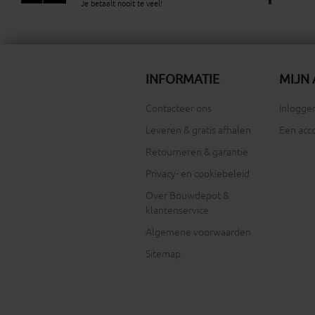
Je betaalt nooit te veel!
INFORMATIE
MIJN
Contacteer ons
Inloggen
Leveren & gratis afhalen
Een acc
Retourneren & garantie
Privacy- en cookiebeleid
Over Bouwdepot &
klantenservice
Algemene voorwaarden
Sitemap