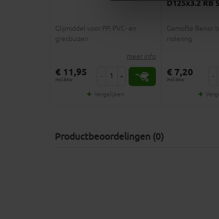
D125x3.2 RB 
Glijmiddel voor PP, PVC- en
Gemofte Benor b
gresbuizen
riolering
meer info
€ 11,95
€ 7,20
-
+
-
incl.btw
incl.btw
Vergelijken
Verg
Productbeoordelingen (0)