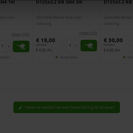
SN4 1m
D125x3.2 RB SN4 3m
D125x3.2 RB
uis voor
Gemofte Benor buis voor
Gemofte Benor 
riolering
riolering
meer info
meer info
€ 18,00
€ 30,00
incl.btw
incl.btw
-
+
-
+
€ 6,00 /lm
€ 6,00 /lm
elijken
Vergelijken
Ver
Wees de eerste hier een beoordeling te schrijven
edit