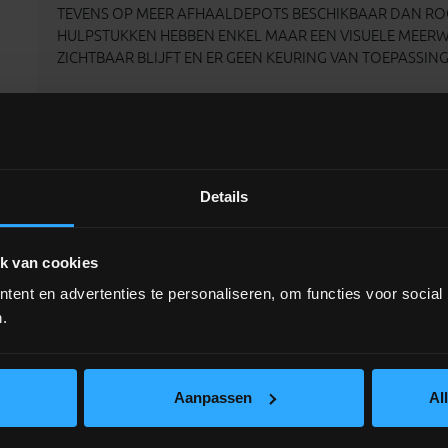
TEVENS OP MEER AFHAALDEPOTS BESCHIKBAAR DAN RO
HULPSTUKKEN HEBBEN ENKEL MAAR EEN VISUELE MEER
ZICHTBAAR BLIJFT EN ER GEEN KEURING VAN TOEPASSING 
Details
k van cookies
ent en advertenties te personaliseren, om functies voor social
.
Aanpassen
Al
oft Benor
PVC buis gemoft Benor
PVC buis ge