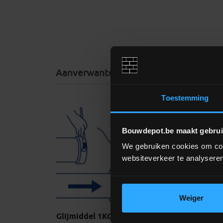
Aanverwante producten
Toestemming
Bouwdepot.be maakt gebrui
We gebruiken cookies om cont
websiteverkeer te analyseren
Weiger
Glijmiddel 1KG
PVC buis gem