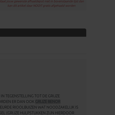
Staat jouw gewenste afhaaldepot niet in bovenstaande lijst dan
kan dit artikel daar NOOIT gratis afgehaald worden
IN TEGENSTELLING TOT DE GRIJZE
WORDEN ER DAN OOK
GRIJZE BENOR
KEURDE RIOOLBUIZEN WAT NOODZAKELIJK IS
SEL (GRIJZE HULPSTUKKEN ZIJN HIERDOOR