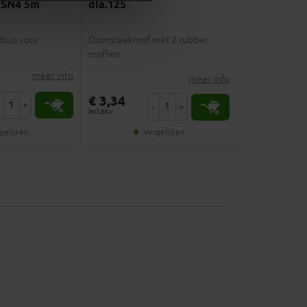
 SN4 5m
dia.125
buis voor
Doorsteekmof met 2 rubber
moffen
meer info
meer info
€ 3,34
+
-
+
incl.btw
gelijken
Vergelijken