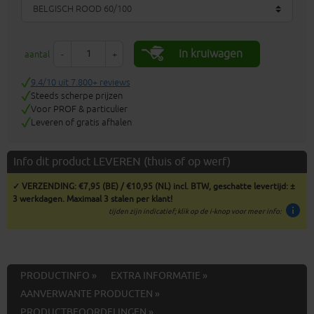
In kruiwagen
aantal
-
+
9.4/10 uit 7.800+ reviews
Steeds scherpe prijzen
Voor PROF & particulier
Leveren of gratis afhalen
Info dit product LEVEREN (thuis of op werf)
✓ VERZENDING: €7,95 (BE) / €10,95 (NL) incl. BTW, geschatte levertijd: ±
3 werkdagen. Maximaal 3 stalen per klant!
info
tijden zijn indicatief; klik op de i-knop voor meer info:
PRODUCTINFO »
EXTRA INFORMATIE »
AANVERWANTE PRODUCTEN »
PRODUCTBEOORDELINGEN »