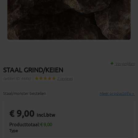
Vergelijken
STAAL GRIND/KEIEN
(artikel ID: 4686)
2 reviews
Staal/monster bestellen
Meer productinfo »
€ 9,00
incl.btw
Producttotaal:
€ 9,00
Type