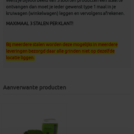
Wens je bijvoorbeeld van 3 soorten producten een staal te
ontvangen dan moet je ieder gewenst type 1 maal in je
kruiwagen (winkelwagen) leggen en vervolgens afrekenen.
MAXIMAAL 3 STALEN PER KLANT!
Bij
meerdere
stalen
worden
deze
mogelijks
in
meerdere
leveringen
bezorgd
daar
alle
grinden
niet
op
dezelfde
locatie
liggen
.
Aanverwante producten