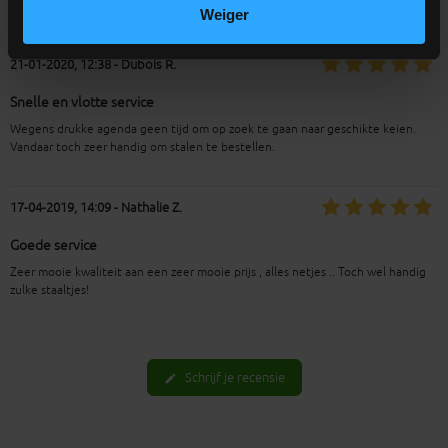
Weiger
21-01-2020, 12:38 - Dubois R.
Snelle en vlotte service
Wegens drukke agenda geen tijd om op zoek te gaan naar geschikte keien.
Vandaar toch zeer handig om stalen te bestellen.
17-04-2019, 14:09 - Nathalie Z.
Goede service
Zeer mooie kwaliteit aan een zeer mooie prijs , alles netjes .. Toch wel handig
zulke staaltjes!
Schrijf je recensie
edit