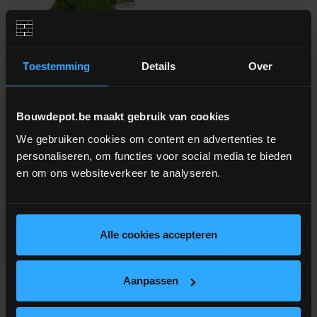
Toestemming
Details
Over
Stalenpakket exelgreen
Bouwdepot.be maakt gebruik van cookies
Stalendoos/monsters collectie
We gebruiken cookies om content en advertenties te
2022-2024
personaliseren, om functies voor social media te bieden
meer info
en om ons websiteverkeer te analyseren.
€ 7,45
-
+
incl.btw
Alle cookies accepteren
Vergelijken
Aanpassen
Productbeoordelingen (2)