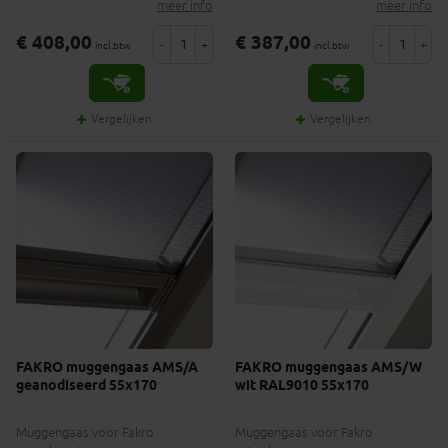
meer info
meer info
€ 408,00
€ 387,00
-
+
-
+
incl.btw
incl.btw
Vergelijken
Vergelijken
FAKRO muggengaas AMS/A
FAKRO muggengaas AMS/W
geanodiseerd 55x170
wit RAL9010 55x170
Muggengaas voor Fakro
Muggengaas voor Fakro