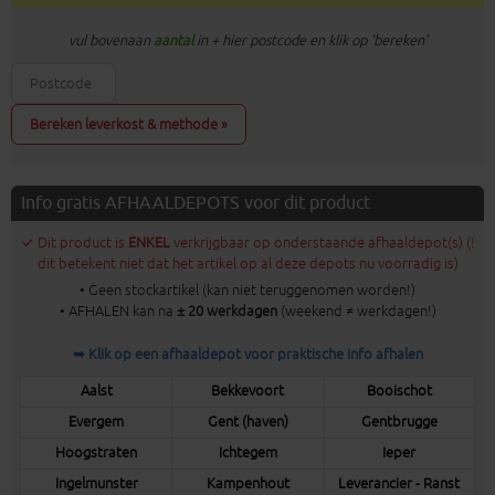
vul bovenaan
aantal
in + hier postcode en klik op 'bereken'
Bereken leverkost & methode »
Info gratis AFHAALDEPOTS voor dit product
✓ Dit product is
ENKEL
verkrijgbaar op onderstaande afhaaldepot(s) (!
dit betekent niet dat het artikel op al deze depots nu voorradig is)
• Geen stockartikel (kan niet teruggenomen worden!)
• AFHALEN kan na
± 20 werkdagen
(weekend ≠ werkdagen!)
➥ Klik op een afhaaldepot voor praktische info afhalen
Aalst
Bekkevoort
Booischot
Evergem
Gent (haven)
Gentbrugge
Hoogstraten
Ichtegem
Ieper
Ingelmunster
Kampenhout
Leverancier - Ranst