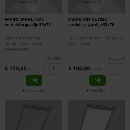
FAKRO ARF NL I 051
FAKRO ARF NL I 052
verduistergordijn 55x78
verduistergordijn 55x78
Verduisteringsgordijn
Verduisteringsgordijn beige voor
donkerblauw voor Fakro
Fakro tuimelvenster
tuimelvenster
meer info
meer info
€ 100,00
€ 100,00
-
+
-
+
incl.btw
incl.btw
Vergelijken
Vergelijken