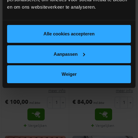
en om ons websiteverkeer te analyseren.
Alle cookies accepteren
FAKRO ARF NL I 265
FAKRO gootstuk EHV-A
verduistergordijn 55x78
RAL7016 voor pannen 55x78
Aanpassen
Verduisteringsgordijn antraciet
Standaard gootstuk voor pannen
voor Fakro tuimelvenster
tot 90mm profielhoogte RAL7016
Weiger
voor Fakro GREENVIEW
tuimelvenster
meer info
meer info
€ 100,00
€ 84,00
-
+
-
+
incl.btw
incl.btw
Vergelijken
Vergelijken