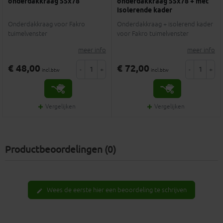
onderdakkraag 55x78
onderdakkraag 55x78 + met
isolerende kader
Onderdakkraag voor Fakro
Onderdakkraag + isolerend kader
tuimelvenster
voor Fakro tuimelvenster
meer info
meer info
€ 48,00
€ 72,00
-
+
-
+
incl.btw
incl.btw
Vergelijken
Vergelijken
Productbeoordelingen (0)
Wees de eerste hier een beoordeling te schrijven
edit