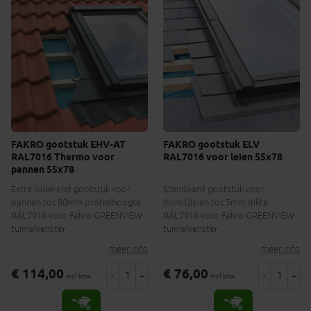
FAKRO gootstuk EHV-AT
FAKRO gootstuk ELV
RAL7016 Thermo voor
RAL7016 voor leien 55x78
pannen 55x78
Extra isolerend gootstuk voor
Standaard gootstuk voor
pannen tot 90mm profielhoogte
(kunst)leien tot 5mm dikte
RAL7016 voor Fakro GREENVIEW
RAL7016 voor Fakro GREENVIEW
tuimelvenster
tuimelvenster
meer info
meer info
€ 114,00
€ 76,00
-
+
-
+
incl.btw
incl.btw