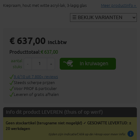
Kiepraam, hout met witte acryl-lak, 3-lagig glas
Meer productinfo »
€ 637,00
incl.btw
Producttotaal:
€ 637,00
aantal
In kruiwagen
-
+
stuks
9.4/10 uit 7.800+ reviews
Steeds scherpe prijzen
Voor PROF & particulier
Leveren of gratis afhalen
Info dit product LEVEREN (thuis of op werf)
Geen stockartikel (terugname niet mogelijk!) ✓ GESCHATTE LEVERTIJD: ±
20 werkdagen
info
tijden zijn indicatief; klik op de i-knop voor meer info: