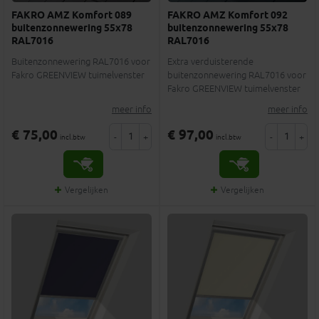
FAKRO AMZ Komfort 089
FAKRO AMZ Komfort 092
buitenzonnewering 55x78
buitenzonnewering 55x78
RAL7016
RAL7016
Buitenzonnewering RAL7016 voor
Extra verduisterende
Fakro GREENVIEW tuimelvenster
buitenzonnewering RAL7016 voor
Fakro GREENVIEW tuimelvenster
meer info
meer info
€ 75,00
€ 97,00
-
+
-
+
incl.btw
incl.btw
Vergelijken
Vergelijken