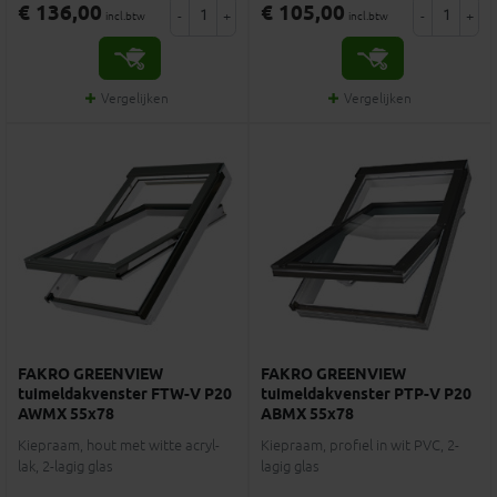
€ 136,00
€ 105,00
-
+
-
+
incl.btw
incl.btw
Vergelijken
Vergelijken
FAKRO GREENVIEW
FAKRO GREENVIEW
tuimeldakvenster FTW-V P20
tuimeldakvenster PTP-V P20
AWMX 55x78
ABMX 55x78
Kiepraam, hout met witte acryl-
Kiepraam, profiel in wit PVC, 2-
lak, 2-lagig glas
lagig glas