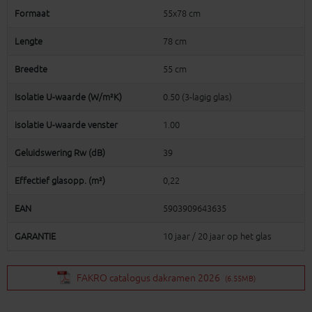
Formaat
55x78 cm
Lengte
78 cm
Breedte
55 cm
Isolatie U-waarde (W/m²K)
0.50 (3-lagig glas)
isolatie U-waarde venster
1.00
Geluidswering Rw (dB)
39
Effectief glasopp. (m²)
0,22
EAN
5903909643635
GARANTIE
10 jaar / 20 jaar op het glas
FAKRO catalogus dakramen 2026
(6.55MB)