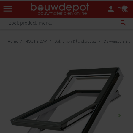
menu
person
search
Home
HOUT & DAK
Dakramen & lichtkoepels
Dakvensters & t
keyboard_arrow_right
Volgen