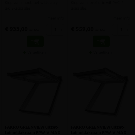
Kiepraam, hout met witte acryl-
Kiepraam, profiel in wit PVC, 2-
lak, 3-lagig glas
lagig glas
meer info
meer info
€ 933,00
€ 559,00
-
+
-
+
incl.btw
incl.btw
Vergelijken
Vergelijken
FAKRO GREENVIEW uitzet-
FAKRO GREENVIEW uitzet-
tuimeldakraam FPW-V MAX
tuimeldakraam FPW-V MAX