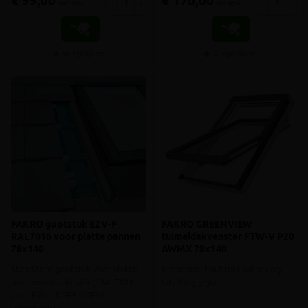
€ 99,00
€ 170,00
-
+
-
+
incl.btw
incl.btw
Vergelijken
Vergelijken
FAKRO gootstuk EZV-F
FAKRO GREENVIEW
RAL7016 voor platte pannen
tuimeldakvenster FTW-V P20
78x140
AWMX 78x140
Standaard gootstuk voor vlakke
Kiepraam, hout met witte acryl-
pannen met zijsluiting RAL7016
lak, 2-lagig glas
voor Fakro GREENVIEW