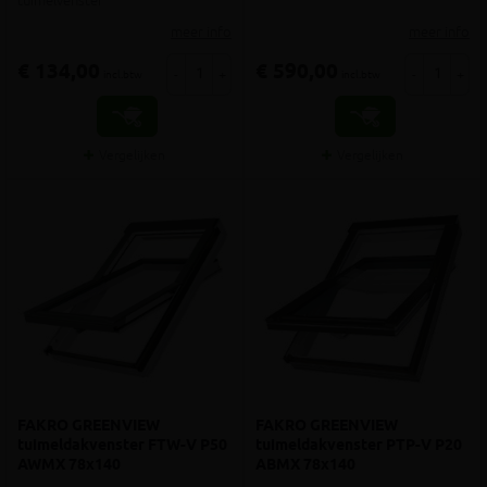
tuimelvenster
meer info
meer info
€ 134,00
€ 590,00
-
+
-
+
incl.btw
incl.btw
Vergelijken
Vergelijken
FAKRO GREENVIEW
FAKRO GREENVIEW
tuimeldakvenster FTW-V P50
tuimeldakvenster PTP-V P20
AWMX 78x140
ABMX 78x140