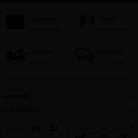
LAGE PRIJZEN
14 DEPOTS
Je betaalt nooit te veel!
Verspreid over Vlaanderen
LEVERINGEN
HULP NODIG?
België en Nederland
Stel dan hier je vraag

INFORMATIE

MIJN ACCOUNT