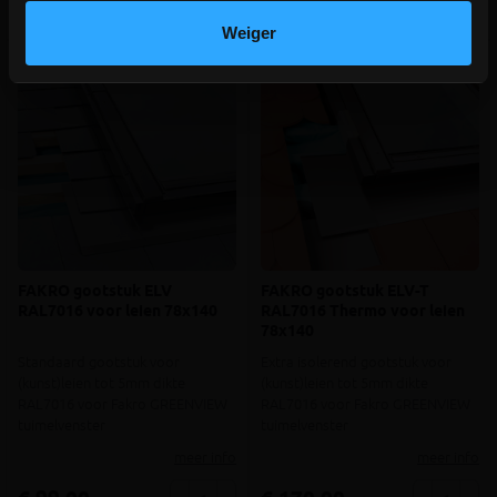
Vergelijken
Vergelijken
Weiger
FAKRO gootstuk ELV
FAKRO gootstuk ELV-T
RAL7016 voor leien 78x140
RAL7016 Thermo voor leien
78x140
Standaard gootstuk voor
Extra isolerend gootstuk voor
(kunst)leien tot 5mm dikte
(kunst)leien tot 5mm dikte
RAL7016 voor Fakro GREENVIEW
RAL7016 voor Fakro GREENVIEW
tuimelvenster
tuimelvenster
meer info
meer info