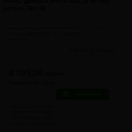
FAKRO gootstuk EHV-A RAL7016 voor
pannen 78x140
(artikel ID: 5391)
Standaard gootstuk voor pannen tot 90mm
Meer productinfo »
profielhoogte RAL7016 voor Fakro GREENVIEW
tuimelvenster
€ 105,00
incl.btw
Producttotaal:
€ 105,00
aantal
In kruiwagen
-
+
stuks
9.4/10 uit 7.800+ reviews
Steeds scherpe prijzen
Voor PROF & particulier
Leveren of gratis afhalen