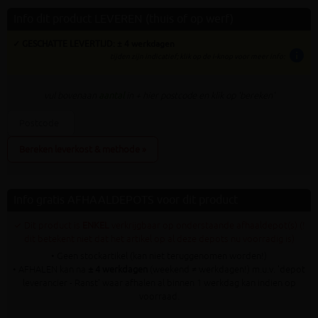
Info dit product LEVEREN (thuis of op werf)
✓ GESCHATTE LEVERTIJD: ± 4 werkdagen
info
tijden zijn indicatief; klik op de i-knop voor meer info:
vul bovenaan
aantal
in + hier postcode en klik op 'bereken'
Bereken leverkost & methode »
Info gratis AFHAALDEPOTS voor dit product
✓ Dit product is
ENKEL
verkrijgbaar op onderstaande afhaaldepot(s) (!
dit betekent niet dat het artikel op al deze depots nu voorradig is)
• Geen stockartikel (kan niet teruggenomen worden!)
• AFHALEN kan na
± 4 werkdagen
(weekend ≠ werkdagen!) m.u.v. 'depot
leverancier - Ranst' waar afhalen al binnen 1 werkdag kan indien op
voorraad.