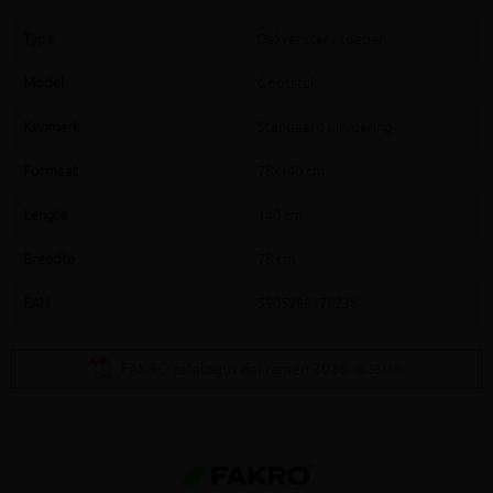
Type
Dakvenster - toebeh.
Model
Gootstuk
Kenmerk
Standaard uitvoering
Formaat
78x140 cm
Lengte
140 cm
Breedte
78 cm
EAN
5905989178236
FAKRO catalogus dakramen 2026
(6.55MB)