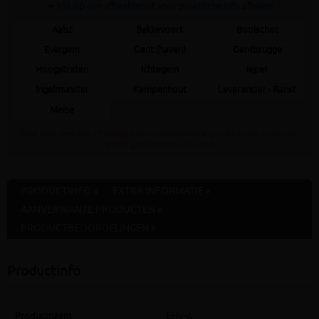
➥ Klik op een afhaaldepot voor praktische info afhalen
Aalst
Bekkevoort
Booischot
Evergem
Gent (haven)
Gentbrugge
Hoogstraten
Ichtegem
Ieper
Ingelmunster
Kampenhout
Leverancier - Ranst
Meise
Staat jouw gewenste afhaaldepot niet in bovenstaande lijst dan kan dit artikel daar
NOOIT gratis afgehaald worden
PRODUCTINFO »
EXTRA INFORMATIE »
AANVERWANTE PRODUCTEN »
PRODUCTBEOORDELINGEN »
Productinfo
Productnaam
EHV-A