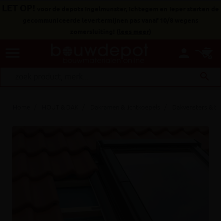
LET OP!
voor de depots Ingelmunster, Ichtegem en Ieper starten de
gecommuniceerde levertermijnen pas vanaf 10/8 wegens
zomersluiting!
(
lees meer
)
menu
person
search
Home
HOUT & DAK
Dakramen & lichtkoepels
Dakvensters & t