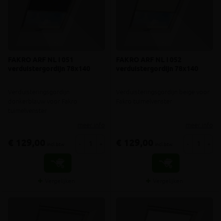
FAKRO ARF NL I 051
FAKRO ARF NL I 052
verduistergordijn 78x140
verduistergordijn 78x140
Verduisteringsgordijn
Verduisteringsgordijn beige voor
donkerblauw voor Fakro
Fakro tuimelvenster
tuimelvenster
meer info
meer info
€ 129,00
€ 129,00
-
+
-
+
incl.btw
incl.btw
Vergelijken
Vergelijken