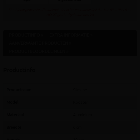
Staat jouw gewenste afhaaldepot niet in bovenstaande lijst dan kan dit artikel daar
NOOIT gratis afgehaald worden
PRODUCTINFO »
EXTRA INFORMATIE »
AANVERWANTE PRODUCTEN »
PRODUCTBEOORDELINGEN »
Productinfo
Productnaam
Slimline
Model
Rooster
Materiaal
Aluminium
Breedte
6 cm
Hoogte
10 cm