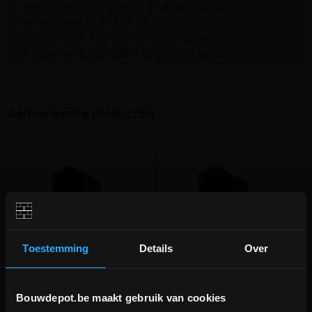
Het rooster is hierbij mooi in verstek gezaagd
Afmetingen: 15,9 x 15,9 cm
Geschikt voor ACO Slimline afvoergoten
Inclusief verbindingsstuk langs beide kanten
Aanverwante producten
Toestemming
Details
Over
Bouwdepot.be maakt gebruik van cookies
ACO Slimline eindplaat
ACO Slimline eindplaat met