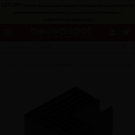
LET OP!
voor de depots Ingelmunster, Ichtegem en Ieper starten de
gecommuniceerde levertermijnen pas vanaf 10/8 wegens
zomersluiting!
(
lees meer
)
menu
person
search
Home
RIOLERING & AFWATERING
Afvoergoten
Standaard afv