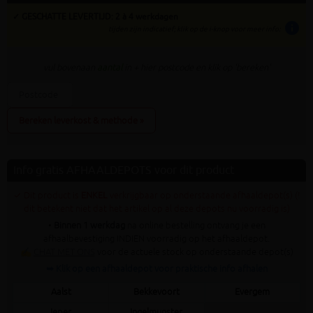
✓ GESCHATTE LEVERTIJD: 2 à 4 werkdagen
info
tijden zijn indicatief; klik op de i-knop voor meer info:
vul bovenaan
aantal
in + hier postcode en klik op 'bereken'
Bereken leverkost & methode »
Info gratis AFHAALDEPOTS voor dit product
✓ Dit product is
ENKEL
verkrijgbaar op onderstaande afhaaldepot(s) (!
dit betekent niet dat het artikel op al deze depots nu voorradig is)
•
Binnen 1 werkdag
na online bestelling ontvang je een
afhaalbevestiging INDIEN voorradig op het afhaaldepot.
✍
CHAT MET ONS
voor de actuele stock op onderstaande depot(s)
➥ Klik op een afhaaldepot voor praktische info afhalen
Aalst
Bekkevoort
Evergem
Ieper
Ingelmunster