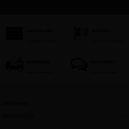
LAGE PRIJZEN
14 DEPOTS
Je betaalt nooit te veel!
Verspreid over Vlaanderen
LEVERINGEN
HULP NODIG?
België en Nederland
Stel dan hier je vraag

INFORMATIE

MIJN ACCOUNT