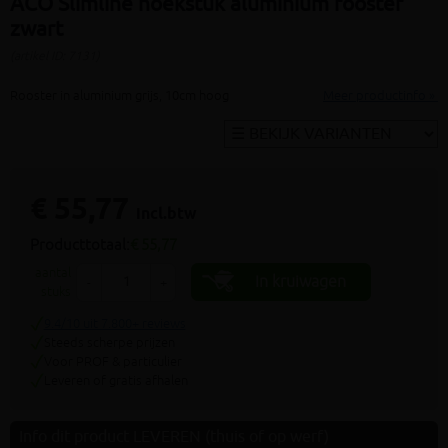
ACO Slimline hoekstuk aluminium rooster
zwart
(artikel ID: 7131)
Rooster in aluminium grijs, 10cm hoog
Meer productinfo »
€ 55,77
incl.btw
Producttotaal:
€ 55,77
aantal
In kruiwagen
-
+
stuks
9.4/10 uit 7.800+ reviews
Steeds scherpe prijzen
Voor PROF & particulier
Leveren of gratis afhalen
Info dit product LEVEREN (thuis of op werf)