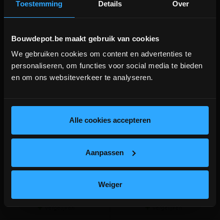
Toestemming
Details
Over
Bouwdepot.be maakt gebruik van cookies
We gebruiken cookies om content en advertenties te
DEPOT INGELMUNSTER EN
personaliseren, om functies voor social media te bieden
ICHTEGEM GESLOTEN!
en om ons websiteverkeer te analyseren.
depot Ingelmunster en Ichtegem zijn nog
ACO Slimline hoekstuk
ACO Slimline PVC goot
gesloten t.e.m. 9/8 wegens bouwverlof!
aluminium rooster zwart
aluminium rooster grijs
lees hier meer!
Alle cookies accepteren
Rooster in aluminium grijs, 10cm
Rooster in aluminium grijs, 10cm
hoog
hoog
meer info
meer info
Aanpassen
volumekorting!
€ 55,77
€ 32,44
-
+
-
+
incl.btw
incl.btw
Weiger
Vergelijken
Vergelijken