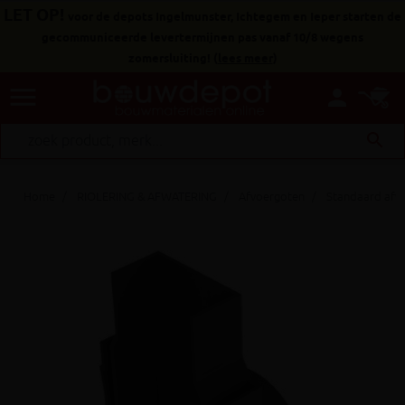
LET OP!
voor de depots Ingelmunster, Ichtegem en Ieper starten de
gecommuniceerde levertermijnen pas vanaf 10/8 wegens
zomersluiting!
(
lees meer
)
menu
person
search
Home
RIOLERING & AFWATERING
Afvoergoten
Standaard afv