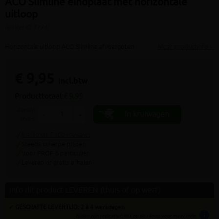
ACO Slimline eindplaat met horizontale
uitloop
(artikel ID: 7134)
Horizontale uitloop ACO Slimline afvoergoten
Meer productinfo »
€ 9,95
incl.btw
Producttotaal:
€ 9,95
aantal
In kruiwagen
-
+
stuks
9.4/10 uit 7.800+ reviews
Steeds scherpe prijzen
Voor PROF & particulier
Leveren of gratis afhalen
Info dit product LEVEREN (thuis of op werf)
✓ GESCHATTE LEVERTIJD: 2 à 4 werkdagen
info
tijden zijn indicatief; klik op de i-knop voor meer info: