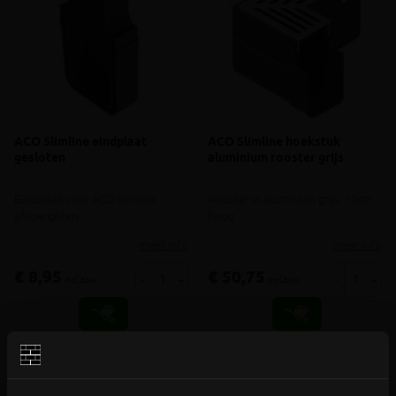
ACO Slimline eindplaat
ACO Slimline hoekstuk
gesloten
aluminium rooster grijs
Eindplaat voor ACO Slimline
Rooster in aluminium grijs, 10cm
afvoergoten
hoog
meer info
meer info
€ 8,95
€ 50,75
-
+
-
+
incl.btw
incl.btw
Vergelijken
Vergelijken