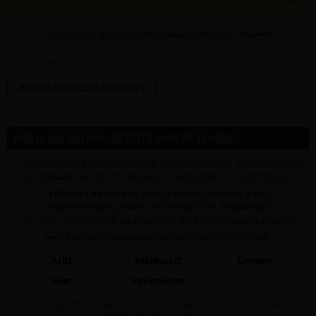
vul bovenaan
aantal
in + hier postcode en klik op 'bereken'
Bereken leverkost & methode »
Info gratis AFHAALDEPOTS voor dit product
✓ Dit product is
ENKEL
verkrijgbaar op onderstaande afhaaldepot(s) (!
dit betekent niet dat het artikel op al deze depots nu voorradig is)
•
Binnen 1 werkdag
na online bestelling ontvang je een
afhaalbevestiging INDIEN voorradig op het afhaaldepot.
✍
CHAT MET ONS
voor de actuele stock op onderstaande depot(s)
➥ Klik op een afhaaldepot voor praktische info afhalen
Aalst
Bekkevoort
Evergem
Ieper
Ingelmunster
Staat jouw gewenste afhaaldepot niet in bovenstaande lijst dan kan dit artikel daar
NOOIT gratis afgehaald worden