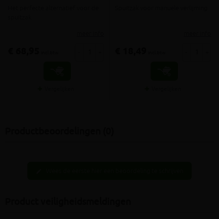
Het perfecte alternatief voor de
Spuitzak voor manuele verlijming
spuitzak
meer info
meer info
€ 68,95
€ 18,49
-
+
-
+
incl.btw
incl.btw
Vergelijken
Vergelijken
Productbeoordelingen (0)
Wees de eerste hier een beoordeling te schrijven
edit
Product veiligheidsmeldingen