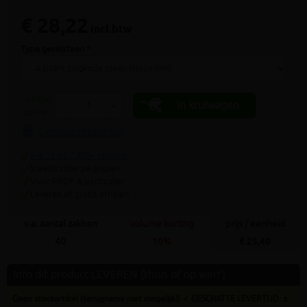
€ 28,22
incl.btw
Type gevelsteen *
aantal
In kruiwagen
-
+
zakken
Gebruik rekenhulp
9.4/10 uit 7.800+ reviews
Steeds scherpe prijzen
Voor PROF & particulier
Leveren of gratis afhalen
v.a. aantal zakken
volume korting
prijs / eenheid
40
10%
€ 25,40
Info dit product LEVEREN (thuis of op werf)
Geen stockartikel (terugname niet mogelijk!) ✓ GESCHATTE LEVERTIJD: ±