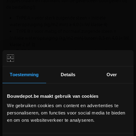
3 types (naam en fabrikant van de gevelsteen doorgeven bij
de bestelling!):
TYPE A = voor sterk zuigende steen = Initiële
wateropzuiging (kg/m2 min) ≥ 4,0 (= IW klasse 4)
TYPE B = voor matig of normaal zuigende steen =
Initiële wateropzuiging (kg/m2 min) tussen 0,5 en 4,0 (= IW
klasse 2 of 3)
TYPE C = voor weinig zuigende steen = Initiële
wateropzuiging (kg/m2 min) ≤ 0,5 (= IW klasse 1)
Toestemming
Details
Over
Op de
website van Omnicol
vind je van verschillende steenfabrikanten
per steen de voorgestelde kleur + type lijm/mortel.
Bouwdepot.be maakt gebruik van cookies
We gebruiken cookies om content en advertenties te
DEPOT INGELMUNSTER EN
personaliseren, om functies voor social media te bieden
ICHTEGEM GESLOTEN!
en om ons websiteverkeer te analyseren.
depot Ingelmunster en Ichtegem zijn nog
gesloten t.e.m. 9/8 wegens bouwverlof!