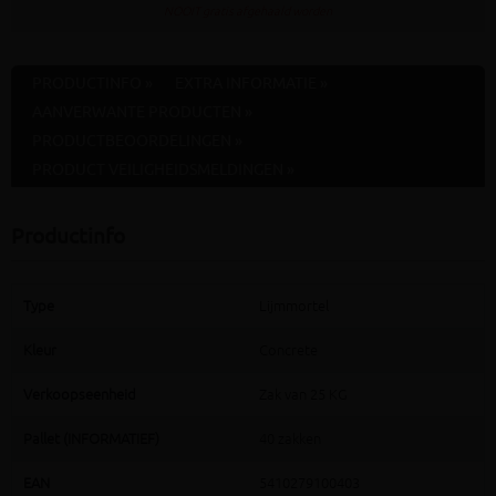
NOOIT gratis afgehaald worden
PRODUCTINFO »
EXTRA INFORMATIE »
AANVERWANTE PRODUCTEN »
PRODUCTBEOORDELINGEN »
PRODUCT VEILIGHEIDSMELDINGEN »
Productinfo
Type
Lijmmortel
Kleur
Concrete
Verkoopseenheid
Zak van 25 KG
Pallet (INFORMATIEF)
40 zakken
EAN
5410279100403