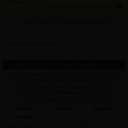
14 werkdagen
info
tijden zijn indicatief; klik op de i-knop voor meer info:
vul bovenaan
aantal
in + hier postcode en klik op 'bereken'
Bereken leverkost & methode »
Info gratis AFHAALDEPOTS voor dit product
✓ Dit product is
ENKEL
verkrijgbaar op onderstaande afhaaldepot(s) (!
dit betekent niet dat het artikel op al deze depots nu voorradig is)
• Geen stockartikel (kan niet teruggenomen worden!)
• AFHALEN kan na
± 12 werkdagen
(weekend ≠ werkdagen!)
➥ Klik op een afhaaldepot voor praktische info afhalen
Bekkevoort
Booischot
Hoogstraten
Ichtegem
Staat jouw gewenste afhaaldepot niet in bovenstaande lijst dan kan dit artikel daar