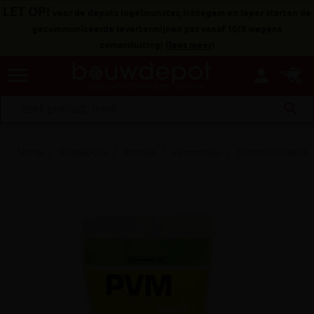
LET OP!
voor de depots Ingelmunster, Ichtegem en Ieper starten de
gecommuniceerde levertermijnen pas vanaf 10/8 wegens
zomersluiting!
(
lees meer
)
menu
person
search
Home
RUWBOUW
Mortels
Lijmmortels
Omnicol OMNIFIX 