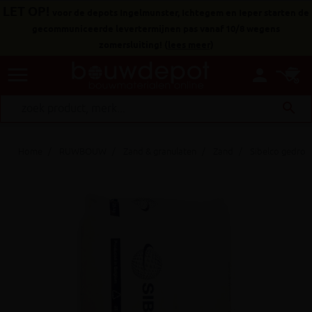
LET OP!
voor de depots Ingelmunster, Ichtegem en Ieper starten de
gecommuniceerde levertermijnen pas vanaf 10/8 wegens
zomersluiting!
(
lees meer
)
menu
person
search
Home
RUWBOUW
Zand & granulaten
Zand
Sibelco gedroo