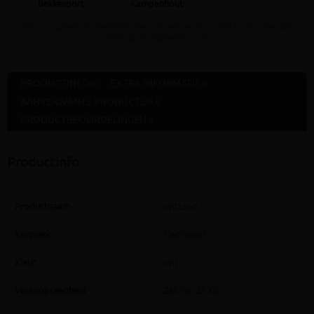
Bekkevoort
Kampenhout
Staat jouw gewenste afhaaldepot niet in bovenstaande lijst dan kan dit artikel daar
NOOIT gratis afgehaald worden
PRODUCTINFO »
EXTRA INFORMATIE »
AANVERWANTE PRODUCTEN »
PRODUCTBEOORDELINGEN »
Productinfo
Productnaam
Witzand
Kenmerk
Gedroogd
Kleur
Wit
Verkoopseenheid
Zak van 25 KG