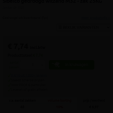
Sibelco gedroogd witzand M32 - zak 25KG
(artikel ID: 772)
Gedroogd wit kwartszand (fijn)
Meer productinfo »
€ 7,74
incl.btw
Producttotaal:
€ 7,74
aantal
In kruiwagen
-
+
zakken
9.4/10 uit 7.800+ reviews
Steeds scherpe prijzen
Voor PROF & particulier
Leveren of gratis afhalen
v.a. aantal zakken
volume korting
prijs / eenheid
48
10%
€ 6,97