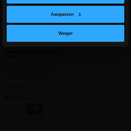
Aanpassen
Weiger
Cement 52,5R (type P50) zak
25KG
CEM II/A-LL 52,5 R grijs (snel
hardende winter-cement)
meer info
volumekorting!
€ 7,47
-
+
incl.btw
Vergelijken