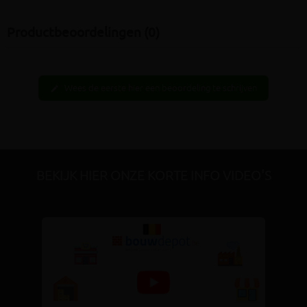
Productbeoordelingen (0)
Wees de eerste hier een beoordeling te schrijven
edit
BEKIJK HIER ONZE KORTE INFO VIDEO'S