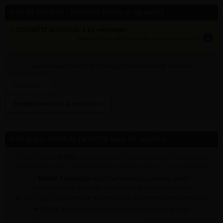
Info dit product LEVEREN (thuis of op werf)
✓ GESCHATTE LEVERTIJD: 2 à 5 werkdagen
info
tijden zijn indicatief; klik op de i-knop voor meer info:
vul bovenaan
aantal
in + hier postcode en klik op 'bereken'
Bereken leverkost & methode »
Info gratis AFHAALDEPOTS voor dit product
✓ Dit product is
ENKEL
verkrijgbaar op onderstaande afhaaldepot(s) (!
dit betekent niet dat het artikel op al deze depots nu voorradig is)
•
Binnen 1 werkdag
na online bestelling ontvang je een
afhaalbevestiging INDIEN voorradig op het afhaaldepot.
✍
CHAT MET ONS
voor de actuele stock op onderstaande depot(s)
➥ Klik op een afhaaldepot voor praktische info afhalen