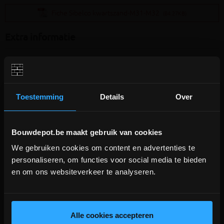
Fiche Sibelco kwartszand-M31-M32
(84.27KB)
Extra informatie
Fijn en gedroogd kwartszand
Zeer geschikt voor het invoegen van sierbestrating en het
aanmaken van voegmortels
Toestemming
Details
Over
Wordt ook gebruikt als schuurzand
Fijnere korrel dan M31
Bouwdepot.be maakt gebruik van cookies
We gebruiken cookies om content en advertenties te
DEPOT INGELMUNSTER EN
personaliseren, om functies voor social media te bieden
ICHTEGEM GESLOTEN!
en om ons websiteverkeer te analyseren.
Aanverwante producten
depot Ingelmunster en Ichtegem zijn nog
gesloten t.e.m. 9/8 wegens bouwverlof!
lees hier meer!
Alle cookies accepteren