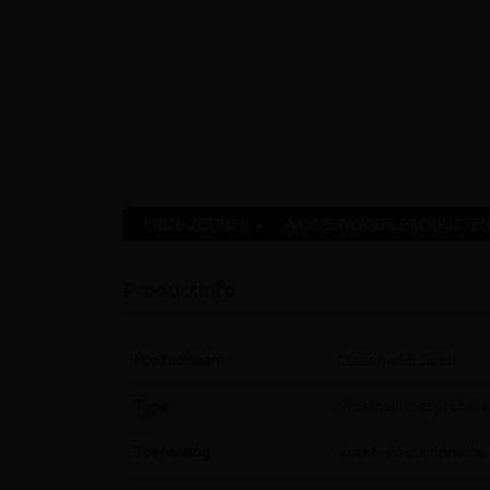
PRODUCTINFO »
AANVERWANTE PRODUCTEN
Productinfo
Productnaam
Cleanmid B Scrub
Type
Vloermat met profiel
Toepassing
Vocht- en vuilopname