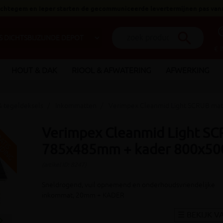
 Ichtegem en Ieper starten de gecommuniceerde levertermijnen pas van
help_o
search
€ 
HOUT & DAK
RIOOL & AFWATERING
AFWERKING
 tegeldeksels
Inkommatten
Verimpex Cleanmid Light SCRUB m
Verimpex Cleanmid Light S
V
G
G
R
A
T
I
S
E
R
Z
E
N
D
I
N
785x485mm + kader 800x5
(artikel ID: 8247)
Sneldrogend, vuil opnemend en onderhoudsvriendelijke
inkommat, 20mm + KADER
_arrow_right