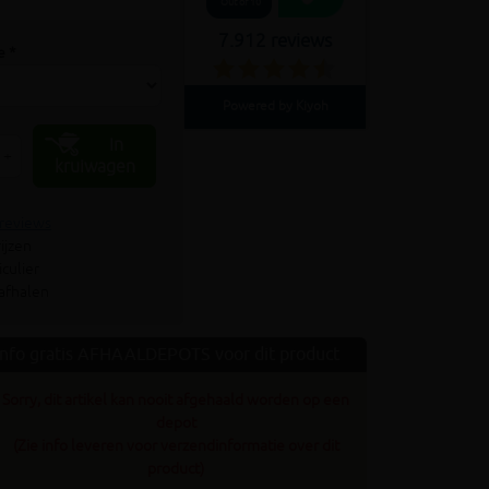
Out of 10
7.912 reviews
e *
Powered by Kiyoh
In
+
kruiwagen
 reviews
ijzen
culier
 afhalen
Info gratis AFHAALDEPOTS voor dit product
Sorry, dit artikel kan nooit afgehaald worden op een
depot
(Zie info leveren voor verzendinformatie over dit
product)