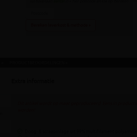
vul bovenaan
aantal
in + hier postcode en klik op 'bereken'
Bereken leverkost & methode »
 »
PRODUCTBEOORDELINGEN »
Extra informatie
Dit artikel wordt op maat geproduceerd. Eens in producti
worden!
en
Doog- & scraapinlage uit 99% multifilament polyami