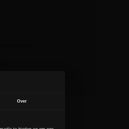
r dit type product
m
vast
e website?
Contacteer ons
dan zeker, we
Over
 media te bieden en om ons