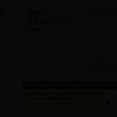
Volgende
Gewenste kleurcod
5% korting
€ 318,75
€ 335,53
incl.btw
aantal
-
stuks
9.4/10 uit 7.800+
Steeds scherpe pr
Voor PROF & parti
Leveren of gratis
Info dit product LEVEREN (thuis of op werf)
MAATWERK (geen terugname!) ✓ GESCHATTE LEVERTIJD: ±
12 werkdagen, GRATIS LEVERING
info
tijden zijn indicatief; klik op de i-knop voor meer info: