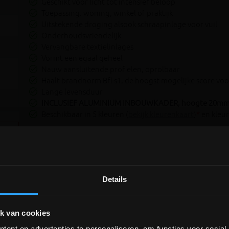
Geschikt voor licht tot intensief beloop
Toepassing: woning, winkel of praktijk
Uitstekende droging alsook schraapinlage voor vuil
Onderhoudsvriendelijk
Vervangbare textielinlages
Vormt een egaal geheel
Nauw aansluitende profielen, oprolbaar
Haalt brandnorm Bfl-s1, de hoogst mogelijke score voo
Lange levensduur
INCLUSIEF ALUMINIUM INBOUWKADER, hoogte 20m
Beschikbaar in 5 kleuren (
bekijk kleurenkaart
)
*
en kleur
Vind je een specifiek mat van VERIMPEX niet terug op onz
kunnen alle vloermatten van VERIMPEX leveren!
Details
DEPOT INGELMUNSTER EN
ICHTEGEM GESLOTEN!
k van cookies
ent en advertenties te personaliseren, om functies voor social