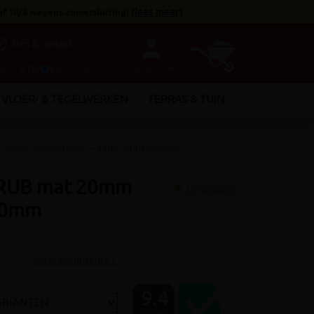
af 10/8 wegens zomersluiting!
(
lees meer
)
person
utline
Info & contact
INCL. BTW
€ EXCL. BTW
Mijn account
VLOER- & TEGELWERKEN
TERRAS & TUIN
at 20mm 785x485mm + kader 800x500mm
CRUB mat 20mm
Vergelijken
00mm
Meer productinfo »
9.4