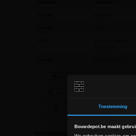
Materiaal
Polyamide + PP
Formaat
80x50 cm
Hoogte
20 mm
Kleur
In diverse kleuren
beschikbaar
Gebruik
Binnen en Buiten
Brochure Verimpex Cleanmid
(1.21MB)
Technische fiche Cleanmid Light
(663.18KB)
Toestemming
CleanMid SCRUB kleurkaart
(1.8MB)
Bouwdepot.be maakt gebrui
Aanverwante producten
We gebruiken cookies om cont