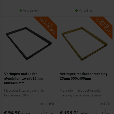
Vergelijken
Vergelijken
V
G
V
G
G
R
A
T
I
S
E
R
Z
E
N
D
I
N
G
R
A
T
I
S
E
R
Z
E
N
D
I
N
Verimpex matkader
Verimpex matkader messing
aluminium zwart 25mm
25mm 600x400mm
600x400mm
Matkader in zwart aluminium,
Matkader in niet geborsteld
binnenmaat 20mm
messing, binnenmaat 25mm
meer info
meer info
€ 94,90
€ 156,71
-
+
-
+
incl.btw
incl.btw