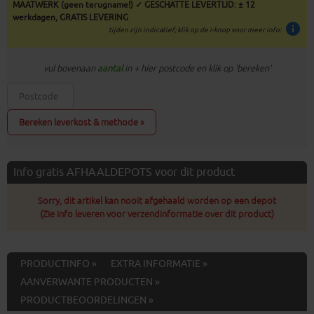
MAATWERK (geen terugname!) ✓ GESCHATTE LEVERTIJD: ± 12
werkdagen, GRATIS LEVERING
info
tijden zijn indicatief; klik op de i-knop voor meer info:
vul bovenaan
aantal
in + hier postcode en klik op 'bereken'
Bereken leverkost & methode »
Info gratis AFHAALDEPOTS voor dit product
Sorry, dit artikel kan nooit afgehaald worden op een depot
(Zie info leveren voor verzendinformatie over dit product)
PRODUCTINFO »
EXTRA INFORMATIE »
AANVERWANTE PRODUCTEN »
PRODUCTBEOORDELINGEN »