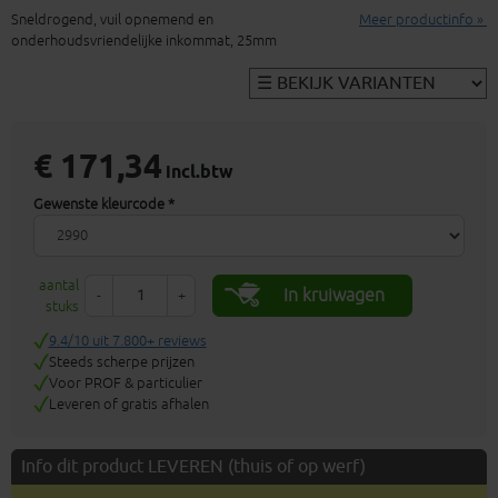
Sneldrogend, vuil opnemend en
Meer productinfo »
onderhoudsvriendelijke inkommat, 25mm
€ 171,34
incl.btw
Gewenste kleurcode *
aantal
In kruiwagen
-
+
stuks
9.4/10 uit 7.800+ reviews
Steeds scherpe prijzen
Voor PROF & particulier
Leveren of gratis afhalen
Info dit product LEVEREN (thuis of op werf)