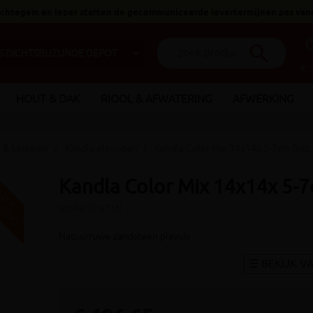
 Ichtegem en Ieper starten de gecommuniceerde levertermijnen pas van
help_o
search
€ 
HOUT & DAK
RIOOL & AFWATERING
AFWERKING
s & kasseien
Kandla plavuizen
Kandla Color Mix 14x14x 5-7cm (kist
Kandla Color Mix 14x14x 5-7
V
G
G
R
A
T
I
S
E
R
Z
E
N
D
I
N
(artikel ID: 8714)
Natuurruwe zandsteen plavuis