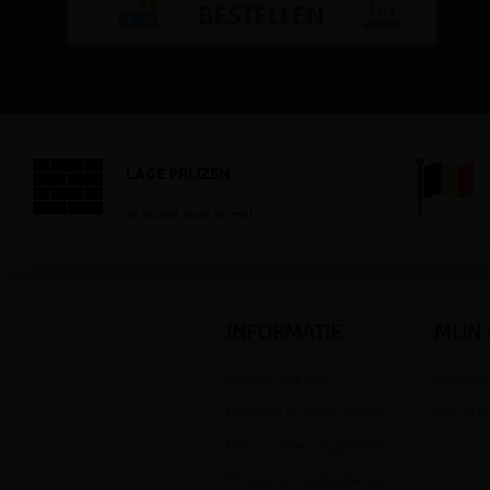
LAGE PRIJZEN
Je betaalt nooit te veel!
INFORMATIE
MIJN
Contacteer ons
Inloggen
Leveren & gratis afhalen
Een acc
Retourneren & garantie
Privacy- en cookiebeleid