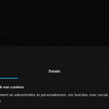
Geschikt voor oprit, terras en paden
LET OP! overschotten worden niet terug genomen.
Vind je een product of formaat niet terug op onze websh
alle gangbare natuursteen en uitvoeringen leveren!
Details
DEPOT INGELMUNSTER EN
ICHTEGEM GESLOTEN!
k van cookies
ent en advertenties te personaliseren, om functies voor social
depot Ingelmunster en Ichtegem zijn nog
gesloten t.e.m. 9/8 wegens bouwverlof!
.