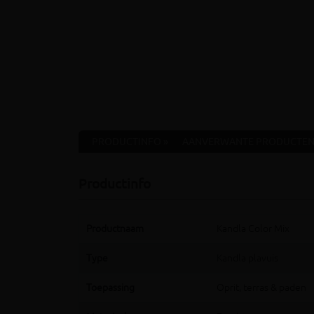
PRODUCTINFO »
AANVERWANTE PRODUCTEN
Productinfo
Productnaam
Kandla Color Mix
Type
Kandla plavuis
Toepassing
Oprit, terras & paden