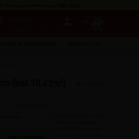
af 10/8 wegens zomersluiting!
(
lees meer
)
person
utline
Info & contact
INCL. BTW
€ EXCL. BTW
VLOER- & TEGELWERKEN
TERRAS & TUIN
 10,23m²)
cm (kist 10,23m²)
Vergelijken
Meer productinfo »
9.4/10 uit 7.800+ reviews
Steeds scherpe prijzen
Voor PROF & particulier
Leveren of gratis afhalen