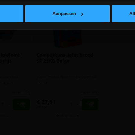
lees hier meer!
Aanpassen
Al
lowjoint
Compaktuna Joint breed
tgrijs
SP 25KG Beige
r voor het
Voegmortel voor voegbreedte 3-
tvoegen
15mm
meer info
meer info
€ 27,31
+
-
+
incl.btw
elijken
Vergelijken