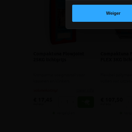
Weiger
Compaktuna Flowjoint
Compaktuna F
25KG lichtgrijs
FLEX 3KG lich
Krimparme voegmortel voor
Flexibel polymee
kasseien en klinkers
vullen van uitze
meer info
volumekorting!
€ 17,45
€ 107,50
-
+
-
incl.btw
incl.btw
Vergelijken
Verg