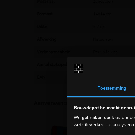
Materiaal
Zandsteen
Formaat
14x14 cm
Dikte
5-7 cm
Afwerking
Natuurruw
Verkoopseenheid
Per volle kist
Aantal stuks/pallet
450
EAN
5411382775267
Toestemming
Aanverwante producten
Bouwdepot.be maakt gebrui
We gebruiken cookies om cont
websiteverkeer te analyseren