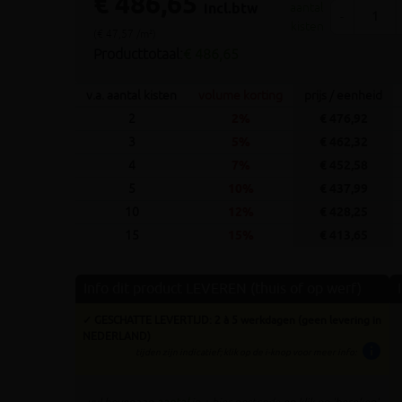
€ 486,65
incl.btw
aantal
-
kisten
(€ 47,57 /m²)
Producttotaal:
€ 486,65
v.a. aantal kisten
volume korting
prijs / eenheid
2
2%
€ 476,92
3
5%
€ 462,32
4
7%
€ 452,58
5
10%
€ 437,99
10
12%
€ 428,25
15
15%
€ 413,65
Info dit product LEVEREN (thuis of op werf)
✓ GESCHATTE LEVERTIJD: 2 à 5 werkdagen (geen levering in
NEDERLAND)
info
tijden zijn indicatief; klik op de i-knop voor meer info: