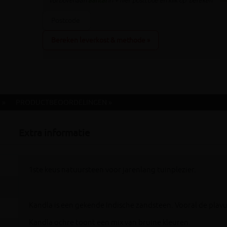
vul bovenaan
aantal
in + hier postcode en klik op 'bereken'
Bereken leverkost & methode »
 »
PRODUCTBEOORDELINGEN »
Extra informatie
1ste keus natuursteen voor jarenlang tuinplezier.
Kandla is een gekende Indische zandsteen. Vooral de plavuiz
Kandla ochre toont een mix van bruine kleuren.