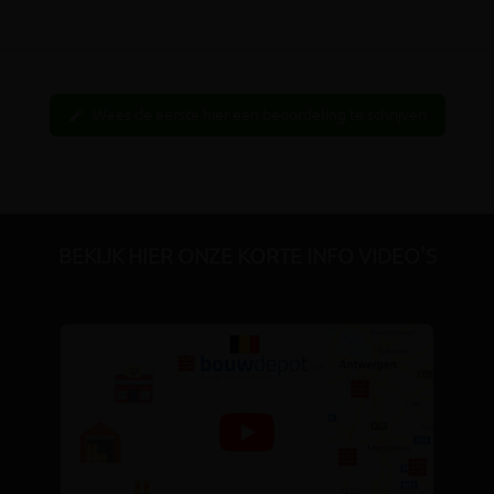
Wees de eerste hier een beoordeling te schrijven
edit
BEKIJK HIER ONZE KORTE INFO VIDEO'S