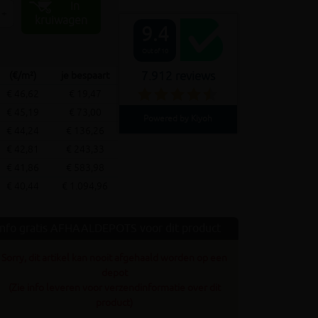
In
+
kruiwagen
9.4
Out of 10
7.912 reviews
(€/m²)
je bespaart
€ 46,62
€ 19,47
€ 45,19
€ 73,00
Powered by Kiyoh
€ 44,24
€ 136,26
€ 42,81
€ 243,33
€ 41,86
€ 583,98
€ 40,44
€ 1.094,96
Info gratis AFHAALDEPOTS voor dit product
Sorry, dit artikel kan nooit afgehaald worden op een
depot
(Zie info leveren voor verzendinformatie over dit
product)