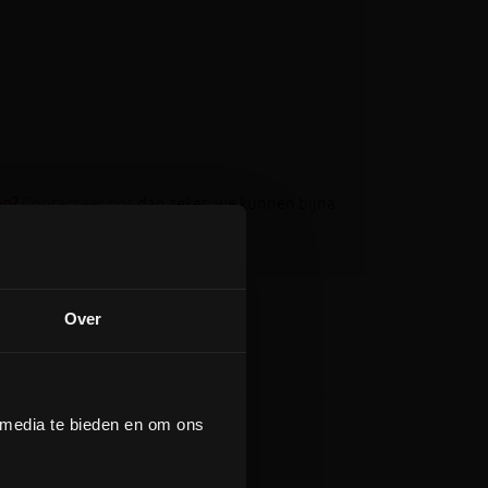
op?
Contacteer ons
dan zeker, we kunnen bijna
Over
 media te bieden en om ons