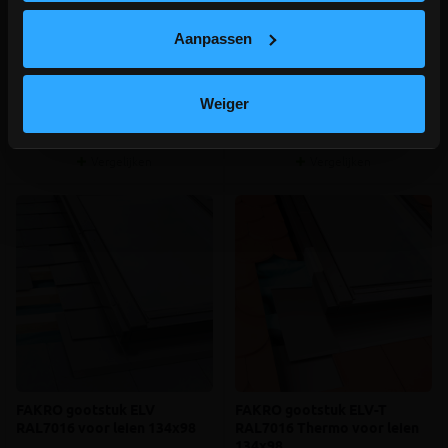
voor Fakro GREENVIEW
RAL7016 voor Fakro GREENVIEW
tuimelvenster
tuimelvenster
Aanpassen
meer info
meer info
€ 125,00
€ 161,00
-
+
-
+
incl.btw
incl.btw
Weiger
Vergelijken
Vergelijken
FAKRO gootstuk ELV
FAKRO gootstuk ELV-T
RAL7016 voor leien 134x98
RAL7016 Thermo voor leien
134x98