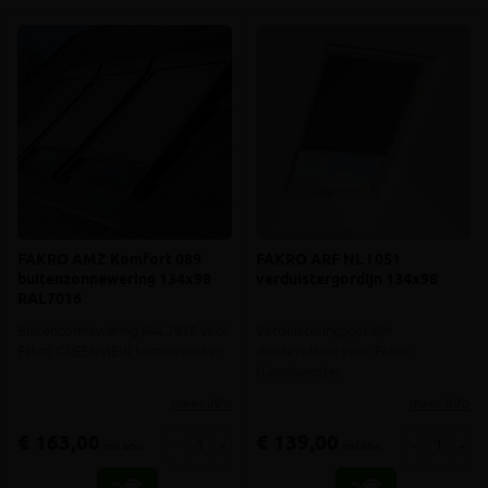
FAKRO AMZ Komfort 089
FAKRO ARF NL I 051
buitenzonnewering 134x98
verduistergordijn 134x98
RAL7016
Buitenzonnewering RAL7016 voor
Verduisteringsgordijn
Fakro GREENVIEW tuimelvenster
donkerblauw voor Fakro
tuimelvenster
meer info
meer info
€ 163,00
€ 139,00
-
+
-
+
incl.btw
incl.btw