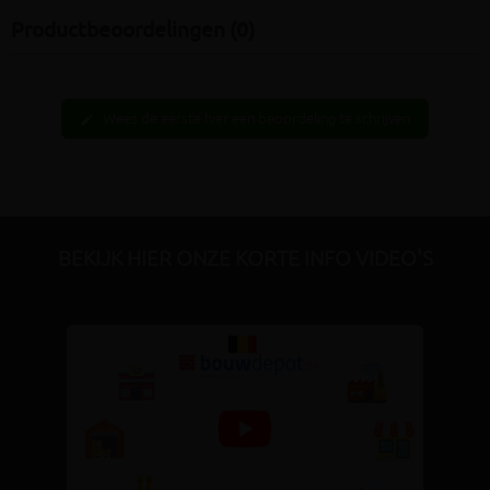
Productbeoordelingen (0)
Wees de eerste hier een beoordeling te schrijven
edit
BEKIJK HIER ONZE KORTE INFO VIDEO'S