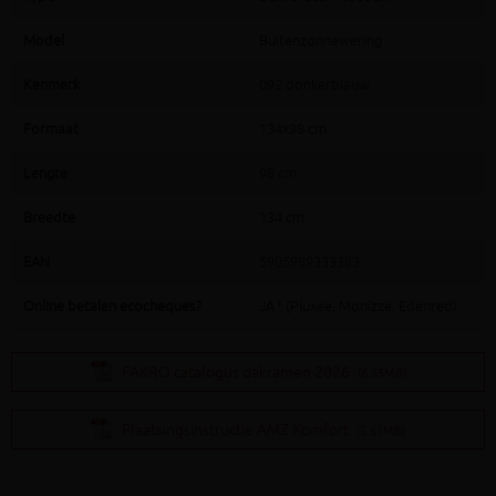
Model
Buitenzonnewering
Kenmerk
092 donkerblauw
Formaat
134x98 cm
Lengte
98 cm
Breedte
134 cm
EAN
5905989333383
Online betalen ecocheques?
JA ! (Pluxee, Monizze, Edenred)
FAKRO catalogus dakramen 2026
(6.55MB)
Plaatsingsinstructie AMZ Komfort
(5.61MB)