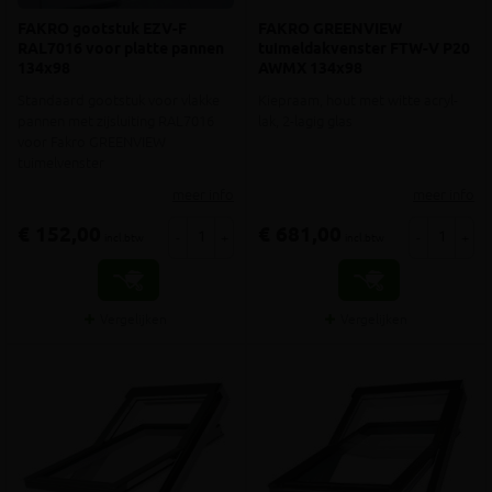
FAKRO gootstuk EZV-F
FAKRO GREENVIEW
RAL7016 voor platte pannen
tuimeldakvenster FTW-V P20
134x98
AWMX 134x98
Standaard gootstuk voor vlakke
Kiepraam, hout met witte acryl-
pannen met zijsluiting RAL7016
lak, 2-lagig glas
voor Fakro GREENVIEW
tuimelvenster
meer info
meer info
€ 152,00
€ 681,00
-
+
-
+
incl.btw
incl.btw
Vergelijken
Vergelijken