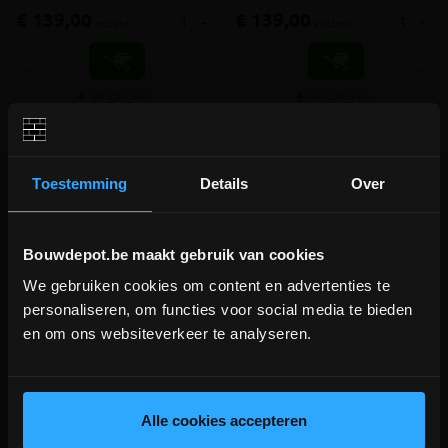
€ 139,00
€ 139,00
-
+
-
+
incl.btw
incl.btw
Vergelijken
Vergelijken
Toestemming
Details
Over
Bouwdepot.be maakt gebruik van cookies
We gebruiken cookies om content en advertenties te
DEPOT INGELMUNSTER EN
personaliseren, om functies voor social media te bieden
ICHTEGEM GESLOTEN!
en om ons websiteverkeer te analyseren.
FAKRO gootstuk EHV-A
FAKRO gootstuk EHV-AT
depot Ingelmunster en Ichtegem zijn nog
RAL7016 voor pannen 134x98
RAL7016 Thermo voor
gesloten t.e.m. 9/8 wegens bouwverlof!
pannen 134x98
Standaard gootstuk voor pannen
Extra isolerend gootstuk voor
lees hier meer!
Alle cookies accepteren
tot 90mm profielhoogte RAL7016
pannen tot 90mm profielhoogte