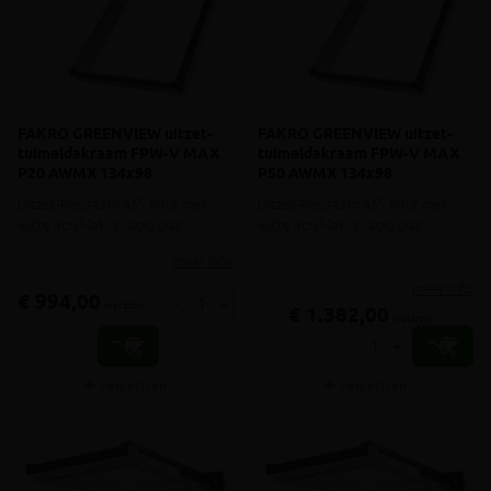
FAKRO GREENVIEW uitzet-
FAKRO GREENVIEW uitzet-
tuimeldakraam FPW-V MAX
tuimeldakraam FPW-V MAX
P20 AWMX 134x98
P50 AWMX 134x98
Uitzet-kiepraam 45°, hout met
Uitzet-kiepraam 45°, hout met
witte acryl-lak, 2-lagig glas
witte acryl-lak, 3-lagig glas
meer info
meer info
€ 994,00
-
+
incl.btw
€ 1.382,00
incl.btw
-
+
Vergelijken
Vergelijken