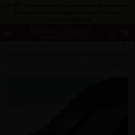
LET OP!
voor de depots Ingelmunster, Ichtegem en Ieper starten de
gecommuniceerde levertermijnen pas vanaf 10/8 wegens
zomersluiting!
(
lees meer
)
menu
person
search
Home
HOUT & DAK
Dakramen & lichtkoepels
Dakvensters & t