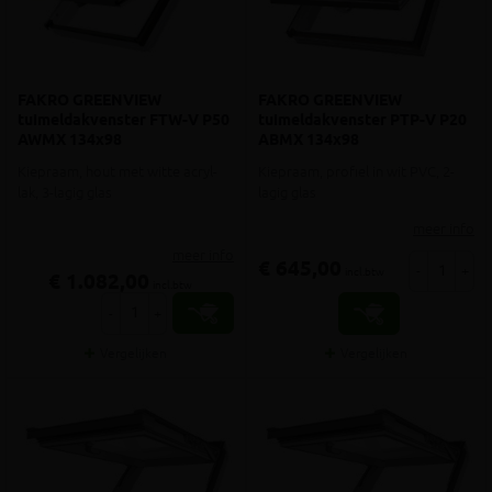
FAKRO GREENVIEW
FAKRO GREENVIEW
tuimeldakvenster FTW-V P50
tuimeldakvenster PTP-V P20
AWMX 134x98
ABMX 134x98
Kiepraam, hout met witte acryl-
Kiepraam, profiel in wit PVC, 2-
lak, 3-lagig glas
lagig glas
meer info
meer info
€ 645,00
-
+
incl.btw
€ 1.082,00
incl.btw
-
+
Vergelijken
Vergelijken