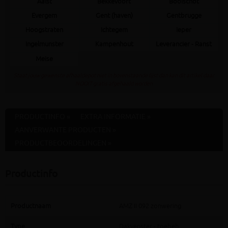
Aalst
Bekkevoort
Booischot
Evergem
Gent (haven)
Gentbrugge
Hoogstraten
Ichtegem
Ieper
Ingelmunster
Kampenhout
Leverancier - Ranst
Meise
Staat jouw gewenste afhaaldepot niet in bovenstaande lijst dan kan dit artikel daar
NOOIT gratis afgehaald worden
PRODUCTINFO »
EXTRA INFORMATIE »
AANVERWANTE PRODUCTEN »
PRODUCTBEOORDELINGEN »
Productinfo
Productnaam
AMZ II 092 zonwering
Type
Dakvenster - toebeh.