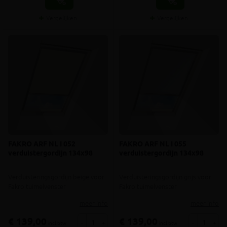
Vergelijken
Vergelijken
FAKRO ARF NL I 052
FAKRO ARF NL I 055
verduistergordijn 134x98
verduistergordijn 134x98
Verduisteringsgordijn beige voor
Verduisteringsgordijn grijs voor
Fakro tuimelvenster
Fakro tuimelvenster
meer info
meer info
€ 139,00
€ 139,00
-
+
-
+
incl.btw
incl.btw