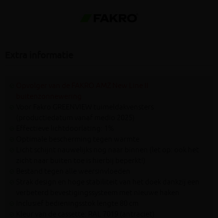
Extra informatie
Opvolger van de FAKRO AMZ New Line II
buitenzonnewering
Voor Fakro GREENVIEW tuimeldakvensters
(productiedatum vanaf medio 2025)
Effectieve lichtdoorlating: 1%
Optimale bescherming tegen warmte
Licht schijnt nauwelijks nog naar binnen (let op: ook het
zicht naar buiten toe is hierbij beperkt!)
Bestand tegen alle weersinvloeden
Strak design en hoge stabiliteit van het doek dankzij een
verbeterd bevestigingssysteem met nieuwe haken
Inclusief bedieningsstok lengte 80 cm
Kleur van de cassette: RAL 7019 (antraciet)