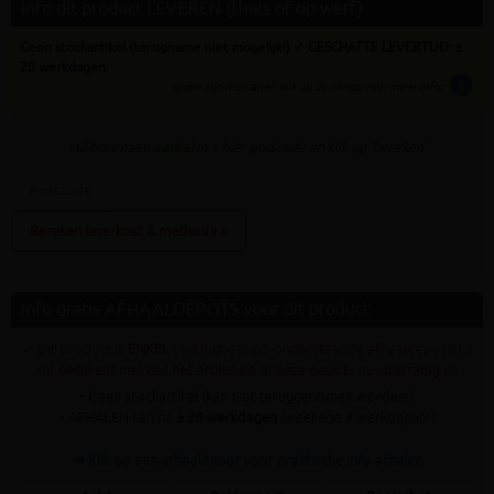
Info dit product LEVEREN (thuis of op werf)
Geen stockartikel (terugname niet mogelijk!) ✓ GESCHATTE LEVERTIJD: ±
20 werkdagen
info
tijden zijn indicatief; klik op de i-knop voor meer info:
vul bovenaan
aantal
in + hier postcode en klik op 'bereken'
Bereken leverkost & methode »
Info gratis AFHAALDEPOTS voor dit product
✓ Dit product is
ENKEL
verkrijgbaar op onderstaande afhaaldepot(s) (!
dit betekent niet dat het artikel op al deze depots nu voorradig is)
• Geen stockartikel (kan niet teruggenomen worden!)
• AFHALEN kan na
± 20 werkdagen
(weekend ≠ werkdagen!)
➥ Klik op een afhaaldepot voor praktische info afhalen