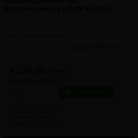
FAKRO AMZ Komfort 092
buitenzonnewering 134x98 RAL7016
(artikel ID: 8808)
Extra verduisterende buitenzonnewering RAL7016
Meer productinfo »
voor Fakro GREENVIEW tuimelvenster
€ 236,00
incl.btw
Producttotaal:
€ 236,00
aantal
In kruiwagen
-
+
stuks
9.4/10 uit 7.800+ reviews
Steeds scherpe prijzen
Voor PROF & particulier
Leveren of gratis afhalen