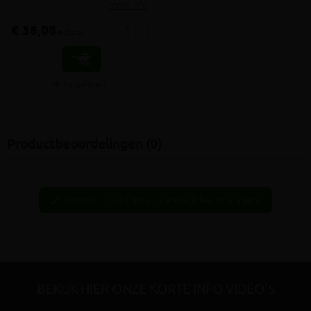
meer info
€ 36,08
-
+
incl.btw
Vergelijken
Productbeoordelingen (0)
Wees de eerste hier een beoordeling te schrijven
edit
BEKIJK HIER ONZE KORTE INFO VIDEO'S