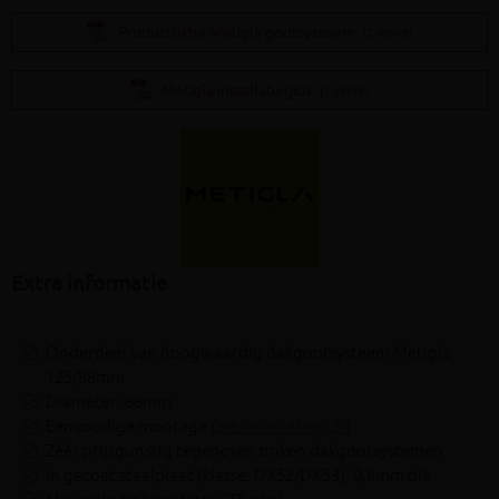
Productfiche Metigla gootsysteem
(2.49MB)
Metigla installatiegids
(1.69MB)
Extra informatie
Onderdeel van hoogwaardig dakgootsysteem Metigla
125/88mm
Diameter: 88mm
Eenvoudige montage (
zie installatiegids
)
Zéér prijsgunstig tegenover zinken dakgootsystemen
In gecoat staalplaat (klasse: DX52/DX53); 0,6mm dik