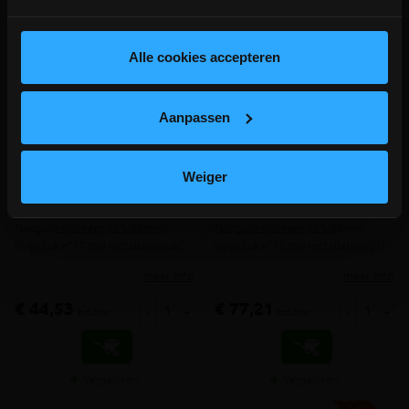
depot Ingelmunster en Ichtegem zijn nog
gesloten t.e.m. 9/8 wegens bouwverlof!
lees hier meer!
Alle cookies accepteren
Aanpassen
METIGLA n°17 Aansluitstuk
METIGLA n°18 Trechter -
Weiger
afvoer - RAL9005 zwart mat
RAL9005 zwart mat
Dakgootsysteem 125/88mm -
Dakgootsysteem 125/88mm -
hulpstuk n°17 (zie installatiegids)
hulpstuk n°18 (zie installatiegids)
meer info
meer info
€ 44,53
€ 77,21
-
+
-
+
incl.btw
incl.btw
Vergelijken
Vergelijken