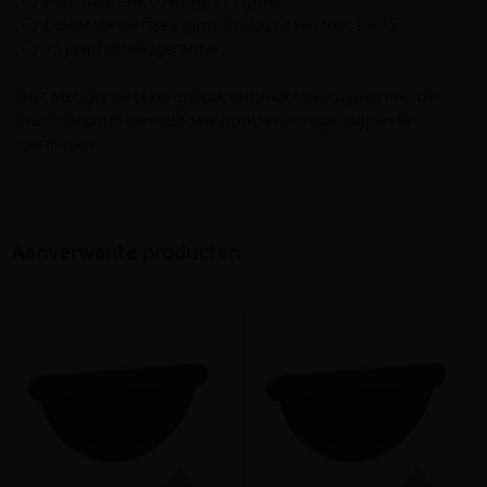
Minimale zink coating: 275 g/m²
buitenste verflaag (µm): Prelaq Greencoat 2 x 35
15 jaar fabrieksgarantie
Het Metigla vertakkingsstuk verbindt twee pijpen met de
hoofdpijp om een dubbele positie van regenpijpen te
vermijden.
Aanverwante producten