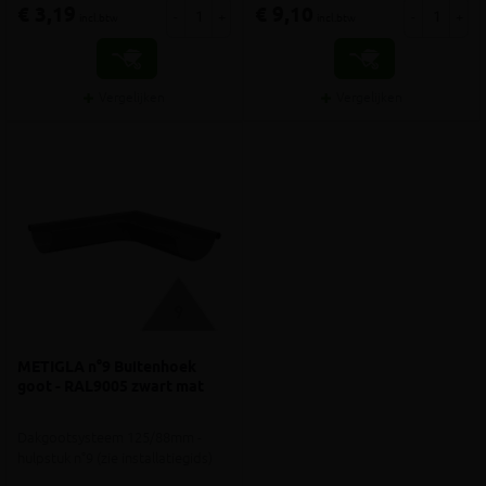
€ 3,19
€ 9,10
-
+
-
+
incl.btw
incl.btw
Vergelijken
Vergelijken
METIGLA n°9 Buitenhoek
goot - RAL9005 zwart mat
Dakgootsysteem 125/88mm -
hulpstuk n°9 (zie installatiegids)