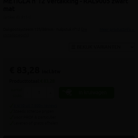
METIGLA n°12 Vertakking - RAL9005 zwart
mat
(artikel ID: 9151)
Dakgootsysteem 125/88mm - hulpstuk n°12 (
zie
Meer productinfo »
installatiegids
)
€ 83,28
incl.btw
Producttotaal:
€ 83,28
aantal
In kruiwagen
-
+
stuks
9.4/10 uit 7.800+ reviews
Steeds scherpe prijzen
Voor PROF & particulier
Leveren of gratis afhalen