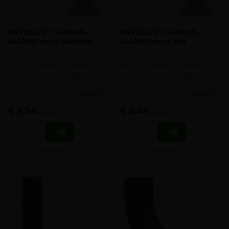
METIGLA n°1 Sluitstuk -
METIGLA n°1 Sluitstuk -
RAL9005 zwart glanzend
RAL9005 zwart mat
Dakgootsysteem 125/88mm -
Dakgootsysteem 125/88mm -
hulpstuk n°1 (zie installatiegids)
hulpstuk n°1 (zie installatiegids)
meer info
meer info
€ 3,34
€ 5,46
-
+
-
+
incl.btw
incl.btw
Vergelijken
Vergelijken