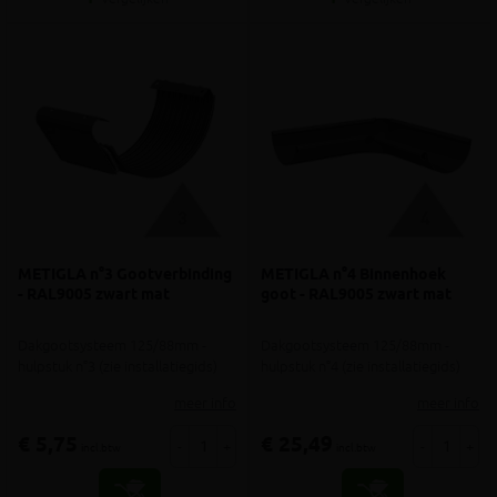
METIGLA n°3 Gootverbinding
METIGLA n°4 Binnenhoek
- RAL9005 zwart mat
goot - RAL9005 zwart mat
Dakgootsysteem 125/88mm -
Dakgootsysteem 125/88mm -
hulpstuk n°3 (zie installatiegids)
hulpstuk n°4 (zie installatiegids)
meer info
meer info
€ 5,75
€ 25,49
-
+
-
+
incl.btw
incl.btw