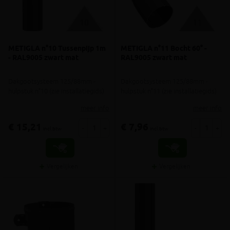
METIGLA n°10 Tussenpijp 1m
METIGLA n°11 Bocht 60° -
- RAL9005 zwart mat
RAL9005 zwart mat
Dakgootsysteem 125/88mm -
Dakgootsysteem 125/88mm -
hulpstuk n°10 (zie installatiegids)
hulpstuk n°11 (zie installatiegids)
meer info
meer info
€ 15,21
€ 7,96
-
+
-
+
incl.btw
incl.btw
Vergelijken
Vergelijken