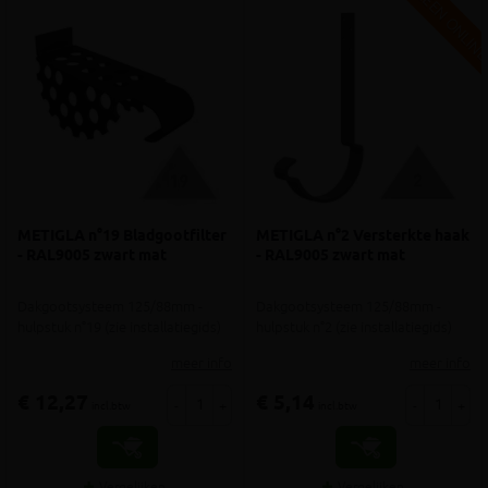
ALLEEN ONLIN
METIGLA n°19 Bladgootfilter
METIGLA n°2 Versterkte haak
- RAL9005 zwart mat
- RAL9005 zwart mat
Dakgootsysteem 125/88mm -
Dakgootsysteem 125/88mm -
hulpstuk n°19 (zie installatiegids)
hulpstuk n°2 (zie installatiegids)
meer info
meer info
€ 12,27
€ 5,14
-
+
-
+
incl.btw
incl.btw
Vergelijken
Vergelijken