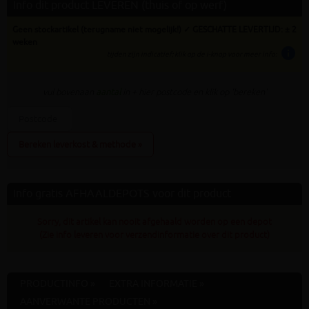
Info dit product LEVEREN (thuis of op werf)
Geen stockartikel (terugname niet mogelijk!) ✓ GESCHATTE LEVERTIJD: ± 2
weken
info
tijden zijn indicatief; klik op de i-knop voor meer info:
vul bovenaan
aantal
in + hier postcode en klik op 'bereken'
Bereken leverkost & methode »
Info gratis AFHAALDEPOTS voor dit product
Sorry, dit artikel kan nooit afgehaald worden op een depot
(Zie info leveren voor verzendinformatie over dit product)
PRODUCTINFO »
EXTRA INFORMATIE »
AANVERWANTE PRODUCTEN »