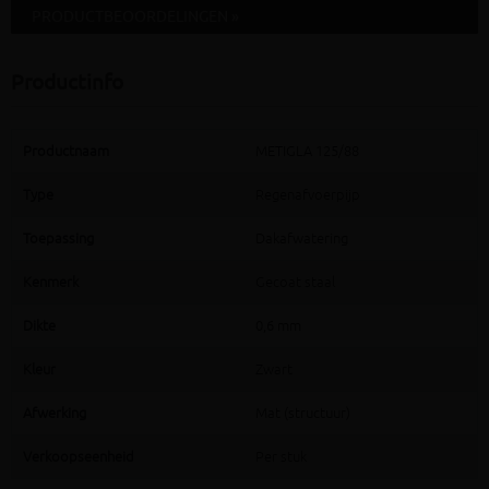
PRODUCTBEOORDELINGEN »
Productinfo
Productnaam
METIGLA 125/88
Type
Regenafvoerpijp
Toepassing
Dakafwatering
Kenmerk
Gecoat staal
Dikte
0,6 mm
Kleur
Zwart
Afwerking
Mat (structuur)
Verkoopseenheid
Per stuk