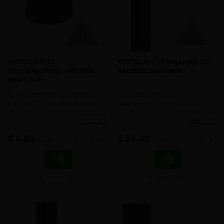
METIGLA n°13
METIGLA n°14 Regenpijp 3m -
Afvoerhechting - RAL9005
RAL9005 zwart mat
zwart mat
Dakgootsysteem 125/88mm -
Dakgootsysteem 125/88mm -
hulpstuk n°13 (zie installatiegids)
regenpijp n°14 (zie installatiegids)
meer info
meer info
€ 4,62
€ 33,40
-
+
-
+
incl.btw
incl.btw
Vergelijken
Vergelijken