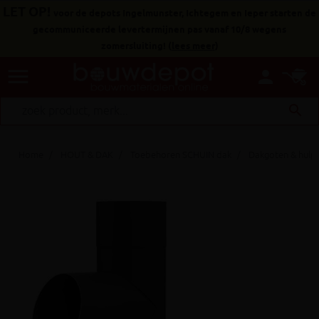
LET OP!
voor de depots Ingelmunster, Ichtegem en Ieper starten de
gecommuniceerde levertermijnen pas vanaf 10/8 wegens
zomersluiting!
(
lees meer
)
menu
person
search
Home
HOUT & DAK
Toebehoren SCHUIN dak
Dakgoten & hulp