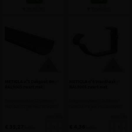
Vergelijken
Vergelijken
METIGLA n°5 Dakgoot 4m -
METIGLA n°6 Wandhaak -
RAL9005 zwart mat
RAL9005 zwart mat
Dakgootsysteem 125/88mm -
Dakgootsysteem 125/88mm -
hulpstuk n°5 (zie installatiegids)
hulpstuk n°6 (zie installatiegids)
meer info
meer info
€ 35,27
€ 4,36
-
+
-
+
incl.btw
incl.btw