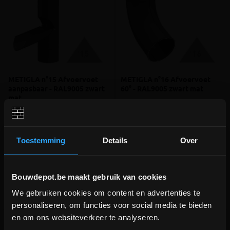
METIGLA n°15 Afvoervoet
METIGLA n°16 Afvoervoet
aanpasbaar - RAL9005 zwart
60° - RAL9005 zwart mat
mat
Dakgootsysteem 125/88mm -
Dakgootsysteem 125/88mm -
hulpstuk n°15 (zie installatiegids)
hulpstuk n°16 (zie installatiegids)
meer info
meer info
Toestemming
Details
Over
€ 46,46
€ 12,28
-
+
-
+
incl.btw
incl.btw
Bouwdepot.be maakt gebruik van cookies
We gebruiken cookies om content en advertenties te
DEPOT INGELMUNSTER EN
Vergelijken
Vergelijken
personaliseren, om functies voor social media te bieden
ICHTEGEM GESLOTEN!
en om ons websiteverkeer te analyseren.