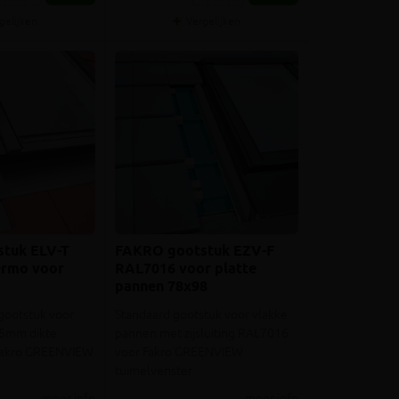
gelijken
Vergelijken
tuk ELV-T
FAKRO gootstuk EZV-F
rmo voor
RAL7016 voor platte
pannen 78x98
 gootstuk voor
Standaard gootstuk voor vlakke
t 5mm dikte
pannen met zijsluiting RAL7016
Fakro GREENVIEW
voor Fakro GREENVIEW
tuimelvenster
meer info
meer info