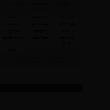
➥ Klik op een afhaaldepot voor praktische info
afhalen
Aalst
Bekkevoort
Booischot
Evergem
Gent (haven)
Gentbrugge
Hoogstraten
Ichtegem
Ieper
Ingelmunster
Kampenhout
Leverancier -
Ranst
Meise
Staat jouw gewenste afhaaldepot niet in bovenstaande lijst dan
kan dit artikel daar NOOIT gratis afgehaald worden