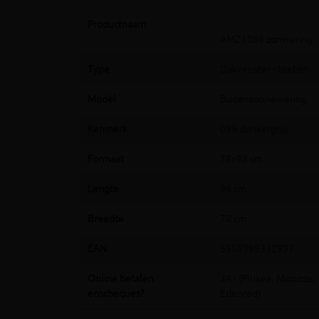
Productnaam
AMZ I 089 zonwering
Type
Dakvenster - toebeh.
Model
Buitenzonnewering
Kenmerk
089 donkergrijs
Formaat
78x98 cm
Lengte
98 cm
Breedte
78 cm
EAN
5905989332997
Online betalen
JA ! (Pluxee, Monizze,
ecocheques?
Edenred)