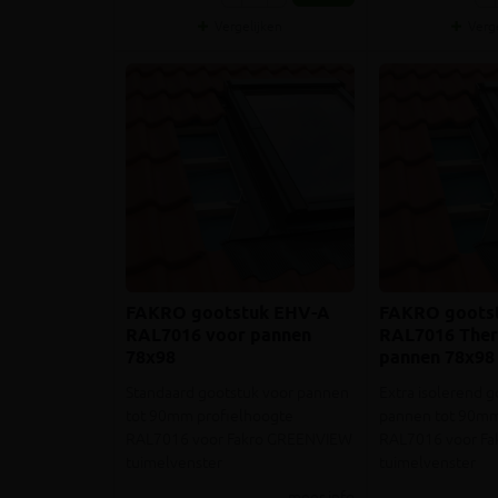
Vergelijken
Verg
FAKRO gootstuk EHV-A
FAKRO goots
RAL7016 voor pannen
RAL7016 The
78x98
pannen 78x98
Standaard gootstuk voor pannen
Extra isolerend g
tot 90mm profielhoogte
pannen tot 90mm
RAL7016 voor Fakro GREENVIEW
RAL7016 voor F
tuimelvenster
tuimelvenster
meer info