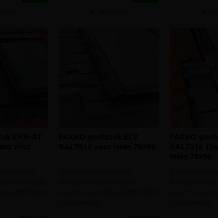
elijken
Vergelijken
Ver
tuk EHV-AT
FAKRO gootstuk ELV
FAKRO goots
rmo voor
RAL7016 voor leien 78x98
RAL7016 The
leien 78x98
ootstuk voor
Standaard gootstuk voor
Extra isolerend
 profielhoogte
(kunst)leien tot 5mm dikte
(kunst)leien to
akro GREENVIEW
RAL7016 voor Fakro GREENVIEW
RAL7016 voor 
tuimelvenster
tuimelvenster
meer info
meer info