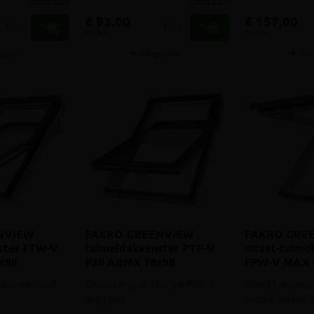
€ 93,00
€ 157,00
+
-
+
-
incl.btw
incl.btw
elijken
Vergelijken
Ver
NVIEW
FAKRO GREENVIEW
FAKRO GRE
ster FTW-V
tuimeldakvenster PTP-V
uitzet-tuim
x98
P20 ABMX 78x98
FPW-V MAX
78x98
t witte acryl-
Kiepraam, profiel in wit PVC, 2-
Uitzet-kiepraam
lagig glas
witte acryl-lak, 