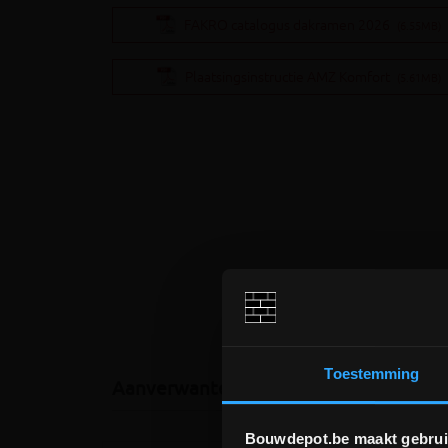
FAKRO catalogus dakramen 2026
(6.55MB)
Plaatsingsinstructie AMZ Komfort
(5.61MB)
Toestemming
Aanverwante producten
Bouwdepot.be maakt gebrui