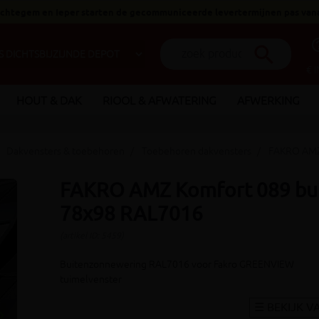
 Ichtegem en Ieper starten de gecommuniceerde levertermijnen pas van
help_o
search
€ 
HOUT & DAK
RIOOL & AFWATERING
AFWERKING
Dakvensters & toebehoren
Toebehoren dakvensters
FAKRO AMZ 
FAKRO AMZ Komfort 089 bu
78x98 RAL7016
(artikel ID: 5459)
Buitenzonnewering RAL7016 voor Fakro GREENVIEW
tuimelvenster
_arrow_right