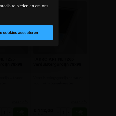
 media te bieden en om ons
le cookies accepteren
L I 255
FAKRO ARF NL I 265
rdijn 78x98
verduistergordijn 78x98
ordijn wit voor
Verduisteringsgordijn antraciet
ster
voor Fakro tuimelvenster
meer info
meer info
€ 112,00
+
-
+
incl.btw