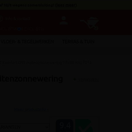
af 10/8 wegens zomersluiting!
(
lees meer
)
person
utline
Info & contact
INCL. BTW
€ EXCL. BTW
VLOER- & TEGELWERKEN
TERRAS & TUIN
Komfort 089 buitenzonnewering 78x98 RAL7016
itenzonnewering
Vergelijken
Meer productinfo »
9.4