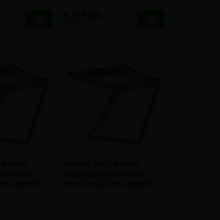
€ 119,00
+
-
+
incl.btw
gelijken
Vergelijken
ENVIEW
FAKRO GREENVIEW
eldakraam
uitzet-tuimeldakraam
 P20 AWMX
FPW-V MAX P50 AWMX
78x98
 45°, hout met
Uitzet-kiepraam 45°, hout met
2-lagig glas
witte acryl-lak, 3-lagig glas