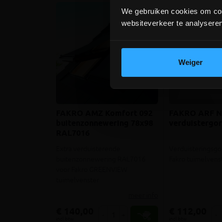
We gebruiken cookies om cont
websiteverkeer te analyseren
Weiger
FAKRO AMZ Komfort 092
FAKRO ARF NL
buitenzonnewering 78x98
verduistergor
RAL7016
Extra verduisterende
Verduisteringsgo
buitenzonnewering RAL7016
Fakro tuimelvens
voor Fakro GREENVIEW
tuimelvenster
meer info
€ 140,00
€ 112,00
-
+
-
incl.btw
incl.btw