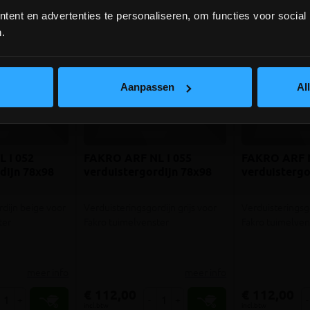
ent en advertenties te personaliseren, om functies voor social
depot Ingelmunster en Ichtegem zijn nog
gesloten t.e.m. 9/8 wegens bouwverlof!
.
lees hier meer!
Aanpassen
Al
 I 052
FAKRO ARF NL I 055
FAKRO ARF N
dijn 78x98
verduistergordijn 78x98
verduistergo
rdijn beige voor
Verduisteringsgordijn grijs voor
Verduisteringsg
ter
Fakro tuimelvenster
Fakro tuimelven
meer info
meer info
€ 112,00
€ 112,00
+
-
+
-
incl.btw
incl.btw