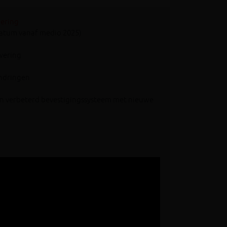
ering
atum vanaf medio 2025)
wering
endringen
 een verbeterd bevestigingssysteem met nieuwe