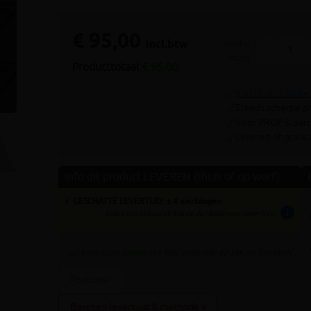
Volgende
€ 95,00
incl.btw
aantal
-
stuks
Producttotaal:
€ 95,00
9.4/10 uit 7.800+
Steeds scherpe pr
Voor PROF & parti
Leveren of gratis
Info dit product LEVEREN (thuis of op werf)
✓ GESCHATTE LEVERTIJD: ± 4 werkdagen
info
tijden zijn indicatief; klik op de i-knop voor meer info:
vul bovenaan
aantal
in + hier postcode en klik op 'bereken'
Bereken leverkost & methode »