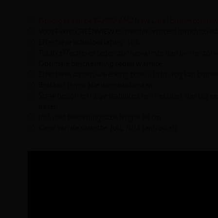
Opvolger van de FAKRO AMZ New Line I buitenzonnew
Voor Fakro GREENVIEW tuimeldakvensters (productied
Effectieve lichtdoorlating: 10%
Tot 8x effectiever tegen zonnewarmte dan binnenzon
Optimale bescherming tegen warmte
Effectieve schaduwwerking terwijl licht nog kan binn
Bestand tegen alle weersinvloeden
Strak design en hoge stabiliteit van het doek dankzij
haken
Inclusief bedieningsstok lengte 80 cm
Kleur van de cassette: RAL 7016 (antraciet)