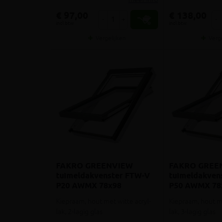
€ 97,00
€ 138,00
-
+
-
incl.btw
incl.btw
Vergelijken
Verg
FAKRO GREENVIEW
FAKRO GREE
tuimeldakvenster FTW-V
tuimeldakven
P20 AWMX 78x98
P50 AWMX 78
Kiepraam, hout met witte acryl-
Kiepraam, hout me
lak, 2-lagig glas
lak, 3-lagig glas