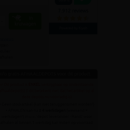
Out of 10
7.912 reviews
In
+
kruiwagen
Powered by Kiyoh
 reviews
ijzen
culier
 afhalen
Info gratis AFHAALDEPOTS voor dit product
✓ Dit product is
ENKEL
verkrijgbaar op onderstaande
afhaaldepot(s) (! dit betekent niet dat het artikel op al
deze depots nu voorradig is)
• Geen stockartikel (kan niet teruggenomen worden!)
• AFHALEN kan na
± 4 werkdagen
(weekend ≠
werkdagen!) m.u.v. 'depot leverancier - Ranst' waar
afhalen al binnen 1 werkdag kan indien op voorraad.