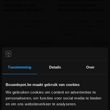
FAKRO ARF NL I 265
FAKRO gootstuk EHV-A
verduistergordijn 78x98
RAL7016 voor pannen 78x98
Verduisteringsgordijn antraciet
Standaard gootstuk voor pannen
voor Fakro tuimelvenster
tot 90mm profielhoogte RAL7016
voor Fakro GREENVIEW
tuimelvenster
meer info
meer info
€ 112,00
€ 97,00
-
+
-
+
incl.btw
incl.btw
Toestemming
Details
Over
Vergelijken
Vergelijken
Bouwdepot.be maakt gebruik van cookies
We gebruiken cookies om content en advertenties te
DEPOT INGELMUNSTER EN
personaliseren, om functies voor social media te bieden
ICHTEGEM GESLOTEN!
en om ons websiteverkeer te analyseren.