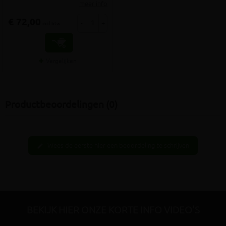
meer info
€ 72,00
-
+
incl.btw
Vergelijken
Productbeoordelingen (0)
Wees de eerste hier een beoordeling te schrijven
edit
BEKIJK HIER ONZE KORTE INFO VIDEO'S