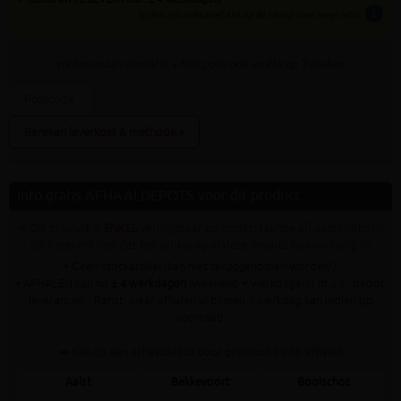
info
tijden zijn indicatief; klik op de i-knop voor meer info:
vul bovenaan
aantal
in + hier postcode en klik op 'bereken'
Bereken leverkost & methode »
Info gratis AFHAALDEPOTS voor dit product
✓ Dit product is
ENKEL
verkrijgbaar op onderstaande afhaaldepot(s) (!
dit betekent niet dat het artikel op al deze depots nu voorradig is)
• Geen stockartikel (kan niet teruggenomen worden!)
• AFHALEN kan na
± 4 werkdagen
(weekend ≠ werkdagen!) m.u.v. 'depot
leverancier - Ranst' waar afhalen al binnen 1 werkdag kan indien op
voorraad.
➥ Klik op een afhaaldepot voor praktische info afhalen
Aalst
Bekkevoort
Booischot