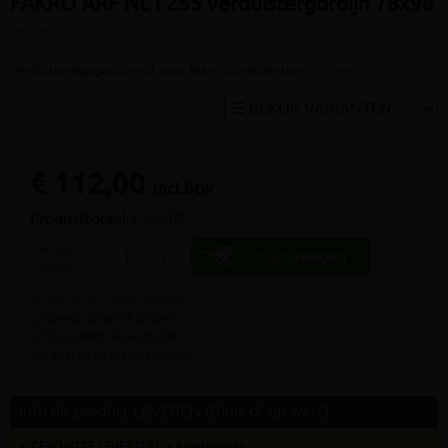
FAKRO ARF NL I 255 verduistergordijn 78x98
(artikel ID: 5517)
Verduisteringsgordijn wit voor Fakro tuimelvenster
Meer productinfo »
€ 112,00
incl.btw
Producttotaal:
€ 112,00
aantal
In kruiwagen
-
+
stuks
9.4/10 uit 7.800+ reviews
Steeds scherpe prijzen
Voor PROF & particulier
Leveren of gratis afhalen
Info dit product LEVEREN (thuis of op werf)
✓ GESCHATTE LEVERTIJD: ± 4 werkdagen