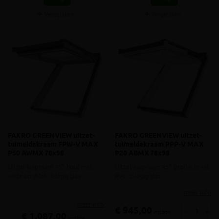
Vergelijken
Vergelijken
FAKRO GREENVIEW uitzet-
FAKRO GREENVIEW uitzet-
tuimeldakraam FPW-V MAX
tuimeldakraam PPP-V MAX
P50 AWMX 78x98
P20 ABMX 78x98
Uitzet-kiepraam 45°, hout met
Uitzet-kiepraam 45°, profiel in wit
witte acryl-lak, 3-lagig glas
PVC, 2-lagig glas
meer info
meer info
€ 945,00
-
+
incl.btw
€ 1.087,00
incl.btw