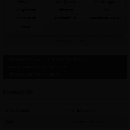
Evergem
Gent (haven)
Gentbrugge
Hoogstraten
Ichtegem
Ieper
Ingelmunster
Kampenhout
Leverancier - Ranst
Meise
Staat jouw gewenste afhaaldepot niet in bovenstaande lijst dan kan dit artikel daar
NOOIT gratis afgehaald worden
PRODUCTINFO »
EXTRA INFORMATIE »
AANVERWANTE PRODUCTEN »
PRODUCTBEOORDELINGEN »
Productinfo
Productnaam
ARF NL I gordijn
Type
Dakvenster - toebeh.