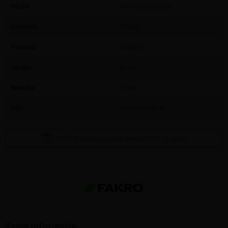
Model
Verduistergordijn
Kenmerk
255 wit
Formaat
78x98 cm
Lengte
98 cm
Breedte
78 cm
EAN
5905989005136
FAKRO catalogus dakramen 2026
(6.55MB)
Extra informatie