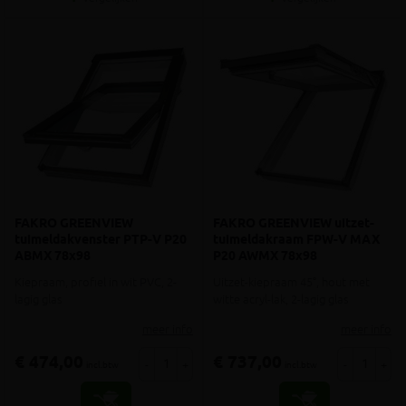
FAKRO GREENVIEW
FAKRO GREENVIEW uitzet-
tuimeldakvenster PTP-V P20
tuimeldakraam FPW-V MAX
ABMX 78x98
P20 AWMX 78x98
Kiepraam, profiel in wit PVC, 2-
Uitzet-kiepraam 45°, hout met
lagig glas
witte acryl-lak, 2-lagig glas
meer info
meer info
€ 474,00
€ 737,00
-
+
-
+
incl.btw
incl.btw