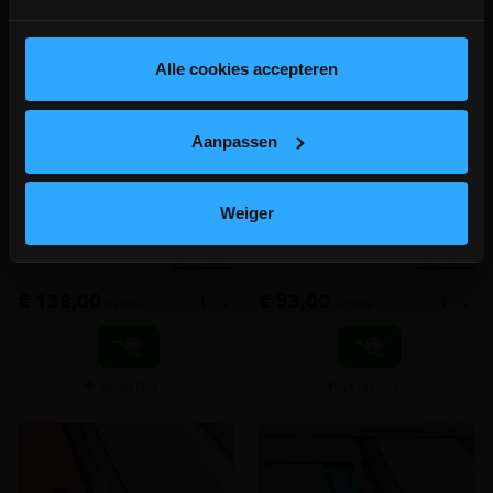
depot Ingelmunster en Ichtegem zijn nog
gesloten t.e.m. 9/8 wegens bouwverlof!
lees hier meer!
Alle cookies accepteren
FAKRO gootstuk EHV-AT
FAKRO gootstuk ELV
RAL7016 Thermo voor
RAL7016 voor leien 78x98
pannen 78x98
Aanpassen
Extra isolerend gootstuk voor
Standaard gootstuk voor
pannen tot 90mm profielhoogte
(kunst)leien tot 5mm dikte
RAL7016 voor Fakro GREENVIEW
RAL7016 voor Fakro GREENVIEW
Weiger
tuimelvenster
tuimelvenster
meer info
meer info
€ 138,00
€ 93,00
-
+
-
+
incl.btw
incl.btw
Vergelijken
Vergelijken