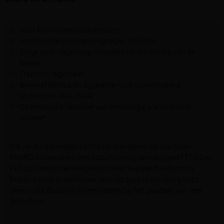
Voor Fakro tuimeldakvensters
Uitstekende bescherming tegen zonlicht
Zorgt voor nagenoeg complete verduistering van de
kamer
Traploos regelbaar
Bovenafdekkap en zijgeleiders uit geanodiseerd
aluminium (RAL 7044)
Gedeeltelijke reductie van overtollige warmte in de
ruimte*
Dit verduisteringsgordijn past standaard op alle types
FAKRO dakvensters met uitzondering van de types FTT U5 en
FPT U5 (omdat de vleugelprofielen hiervan breder zijn).
Indien u toch toebehoren voor dit type raam nodig hebt
dient u dit duidelijk te vermelden bij het plaatsen van een
bestelling.