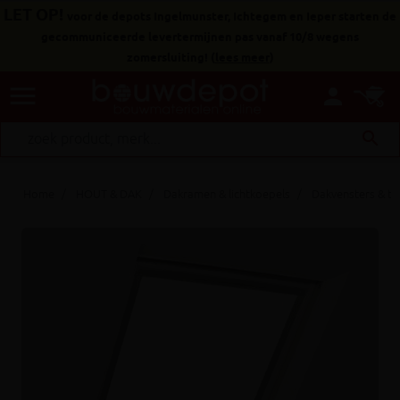
LET OP!
voor de depots Ingelmunster, Ichtegem en Ieper starten de
gecommuniceerde levertermijnen pas vanaf 10/8 wegens
zomersluiting!
(
lees meer
)
menu
person
search
Home
HOUT & DAK
Dakramen & lichtkoepels
Dakvensters & t