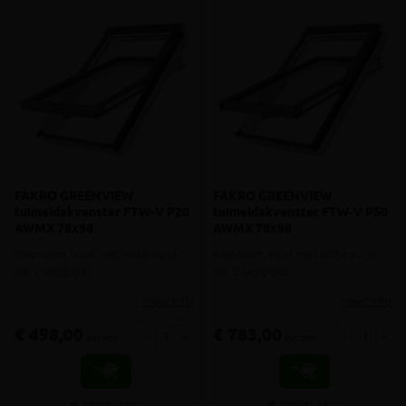
FAKRO GREENVIEW
FAKRO GREENVIEW
tuimeldakvenster FTW-V P20
tuimeldakvenster FTW-V P50
AWMX 78x98
AWMX 78x98
Kiepraam, hout met witte acryl-
Kiepraam, hout met witte acryl-
lak, 2-lagig glas
lak, 3-lagig glas
meer info
meer info
€ 498,00
€ 783,00
-
+
-
+
incl.btw
incl.btw
Vergelijken
Vergelijken