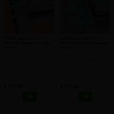
FAKRO gootstuk ELV-T
FAKRO gootstuk EZV-F
RAL7016 Thermo voor leien
RAL7016 voor platte pannen
78x98
78x98
Extra isolerend gootstuk voor
Standaard gootstuk voor vlakke
(kunst)leien tot 5mm dikte
pannen met zijsluiting RAL7016
RAL7016 voor Fakro GREENVIEW
voor Fakro GREENVIEW
tuimelvenster
tuimelvenster
meer info
meer info
€ 157,00
€ 119,00
-
+
-
+
incl.btw
incl.btw
Vergelijken
Vergelijken