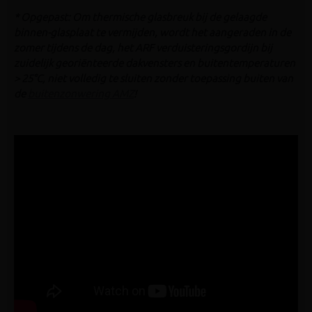
* Opgepast: Om thermische glasbreuk bij de gelaagde
binnen-glasplaat te vermijden, wordt het aangeraden in de
zomer tijdens de dag, het ARF verduisteringsgordijn bij
zuidelijk georiënteerde dakvensters en buitentemperaturen
> 25°C, niet volledig te sluiten zonder toepassing buiten van
de
buitenzonwering AMZ
!