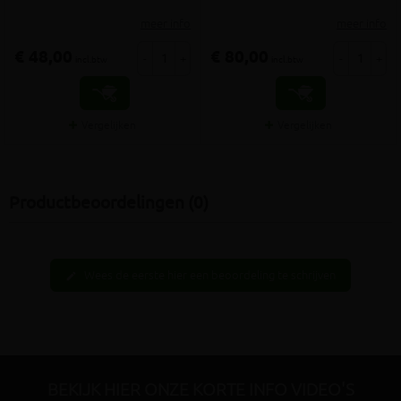
meer info
meer info
€ 48,00
€ 80,00
-
+
-
+
incl.btw
incl.btw
Vergelijken
Vergelijken
Productbeoordelingen (0)
Wees de eerste hier een beoordeling te schrijven
edit
BEKIJK HIER ONZE KORTE INFO VIDEO'S