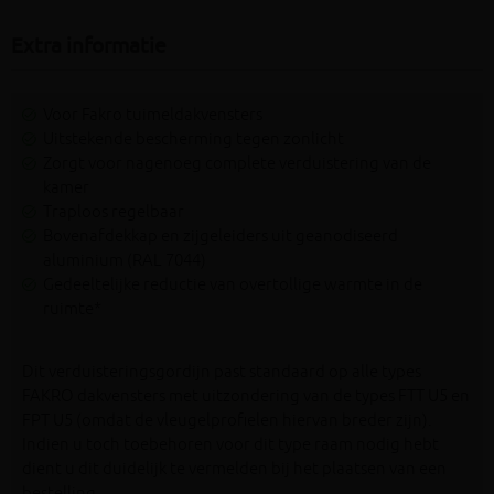
Extra informatie
Voor Fakro tuimeldakvensters
Uitstekende bescherming tegen zonlicht
Zorgt voor nagenoeg complete verduistering van de
kamer
Traploos regelbaar
Bovenafdekkap en zijgeleiders uit geanodiseerd
aluminium (RAL 7044)
Gedeeltelijke reductie van overtollige warmte in de
ruimte*
Dit verduisteringsgordijn past standaard op alle types
FAKRO dakvensters met uitzondering van de types FTT U5 en
FPT U5 (omdat de vleugelprofielen hiervan breder zijn).
Indien u toch toebehoren voor dit type raam nodig hebt
dient u dit duidelijk te vermelden bij het plaatsen van een
bestelling.