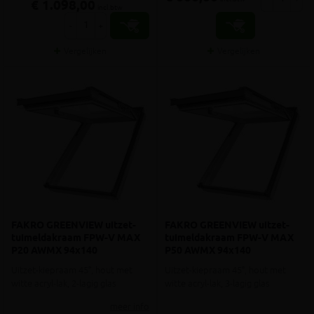
€ 1.098,00
incl.btw
-
+
Vergelijken
Vergelijken
FAKRO GREENVIEW uitzet-
FAKRO GREENVIEW uitzet-
tuimeldakraam FPW-V MAX
tuimeldakraam FPW-V MAX
P20 AWMX 94x140
P50 AWMX 94x140
Uitzet-kiepraam 45°, hout met
Uitzet-kiepraam 45°, hout met
witte acryl-lak, 2-lagig glas
witte acryl-lak, 3-lagig glas
meer info