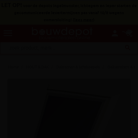
LET OP!
voor de depots Ingelmunster, Ichtegem en Ieper starten de
gecommuniceerde levertermijnen pas vanaf 10/8 wegens
zomersluiting!
(
lees meer
)
menu
person
search
Home
HOUT & DAK
Dakramen & lichtkoepels
Dakvensters & t