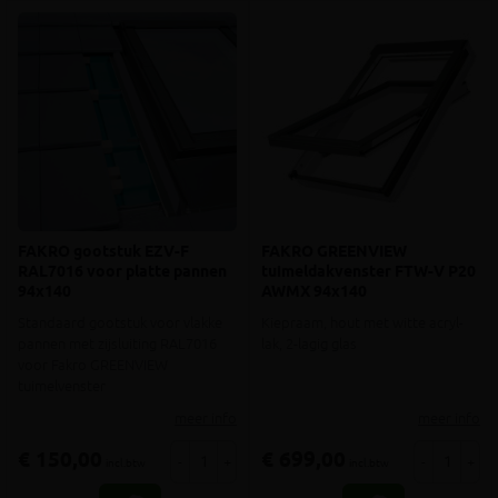
FAKRO gootstuk EZV-F
FAKRO GREENVIEW
RAL7016 voor platte pannen
tuimeldakvenster FTW-V P20
94x140
AWMX 94x140
Standaard gootstuk voor vlakke
Kiepraam, hout met witte acryl-
pannen met zijsluiting RAL7016
lak, 2-lagig glas
voor Fakro GREENVIEW
tuimelvenster
meer info
meer info
€ 150,00
€ 699,00
-
+
-
+
incl.btw
incl.btw