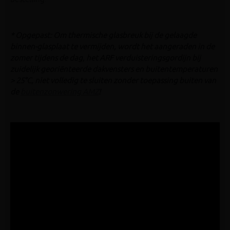
* Opgepast: Om thermische glasbreuk bij de gelaagde
binnen-glasplaat te vermijden, wordt het aangeraden in de
zomer tijdens de dag, het ARF verduisteringsgordijn bij
zuidelijk georiënteerde dakvensters en buitentemperaturen
> 25°C, niet volledig te sluiten zonder toepassing buiten van
de
buitenzonwering AMZ
!