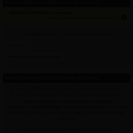
Info dit product LEVEREN (thuis of op werf)
✓ GESCHATTE LEVERTIJD: ± 4 werkdagen
info
tijden zijn indicatief; klik op de i-knop voor meer info:
vul bovenaan
aantal
in + hier postcode en klik op 'bereken'
Bereken leverkost & methode »
Info gratis AFHAALDEPOTS voor dit product
✓ Dit product is
ENKEL
verkrijgbaar op onderstaande afhaaldepot(s) (!
dit betekent niet dat het artikel op al deze depots nu voorradig is)
• Geen stockartikel (kan niet teruggenomen worden!)
• AFHALEN kan na
± 4 werkdagen
(weekend ≠ werkdagen!) m.u.v. 'depot
leverancier - Ranst' waar afhalen al binnen 1 werkdag kan indien op
voorraad.
➥ Klik op een afhaaldepot voor praktische info afhalen