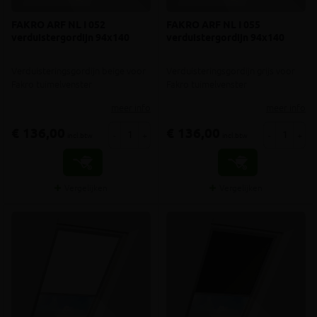
FAKRO ARF NL I 052
FAKRO ARF NL I 055
verduistergordijn 94x140
verduistergordijn 94x140
Verduisteringsgordijn beige voor
Verduisteringsgordijn grijs voor
Fakro tuimelvenster
Fakro tuimelvenster
meer info
meer info
€ 136,00
€ 136,00
-
+
-
+
incl.btw
incl.btw
Vergelijken
Vergelijken