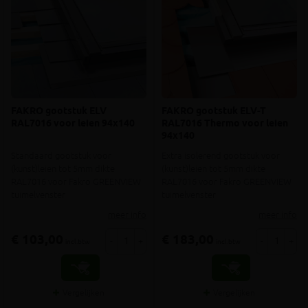
FAKRO gootstuk ELV
FAKRO gootstuk ELV-T
RAL7016 voor leien 94x140
RAL7016 Thermo voor leien
94x140
Standaard gootstuk voor
Extra isolerend gootstuk voor
(kunst)leien tot 5mm dikte
(kunst)leien tot 5mm dikte
RAL7016 voor Fakro GREENVIEW
RAL7016 voor Fakro GREENVIEW
tuimelvenster
tuimelvenster
meer info
meer info
€ 103,00
€ 183,00
-
+
-
+
incl.btw
incl.btw
Vergelijken
Vergelijken