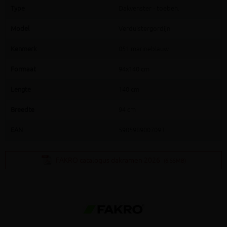
Type
Dakvenster - toebeh.
Model
Verduistergordijn
Kenmerk
051 marineblauw
Formaat
94x140 cm
Lengte
140 cm
Breedte
94 cm
EAN
5905989007093
FAKRO catalogus dakramen 2026
(6.55MB)