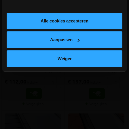
depot Ingelmunster en Ichtegem zijn nog
gesloten t.e.m. 9/8 wegens bouwverlof!
lees hier meer!
Alle cookies accepteren
FAKRO gootstuk EHV-A
FAKRO gootstuk EHV-AT
RAL7016 voor pannen 94x140
RAL7016 Thermo voor
pannen 94x140
Aanpassen
Standaard gootstuk voor pannen
Extra isolerend gootstuk voor
tot 90mm profielhoogte RAL7016
pannen tot 90mm profielhoogte
voor Fakro GREENVIEW
RAL7016 voor Fakro GREENVIEW
Weiger
tuimelvenster
tuimelvenster
meer info
meer info
€ 112,00
€ 157,00
-
+
-
+
incl.btw
incl.btw
Vergelijken
Vergelijken