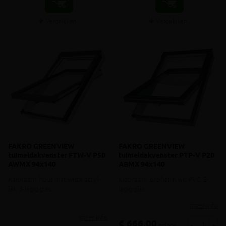
Vergelijken
Vergelijken
FAKRO GREENVIEW
FAKRO GREENVIEW
tuimeldakvenster FTW-V P50
tuimeldakvenster PTP-V P20
AWMX 94x140
ABMX 94x140
Kiepraam, hout met witte acryl-
Kiepraam, profiel in wit PVC, 2-
lak, 3-lagig glas
lagig glas
meer info
meer info
€ 666,00
-
+
incl.btw