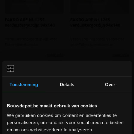
FAKRO ARF NL I 255
FAKRO ARF NL I 265
verduistergordijn 94x140
verduistergordijn 94x140
Verduisteringsgordijn wit voor
Verduisteringsgordijn antraciet
Fakro tuimelvenster
voor Fakro tuimelvenster
meer info
meer info
€ 136,00
€ 136,00
-
+
-
+
incl.btw
incl.btw
Toestemming
Details
Over
Vergelijken
Vergelijken
Bouwdepot.be maakt gebruik van cookies
We gebruiken cookies om content en advertenties te
DEPOT INGELMUNSTER EN
personaliseren, om functies voor social media te bieden
ICHTEGEM GESLOTEN!
en om ons websiteverkeer te analyseren.