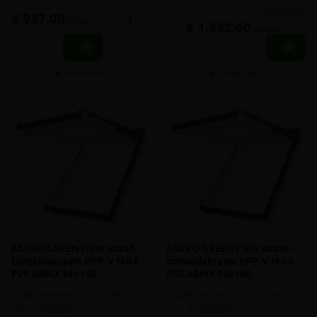
meer info
€ 937,00
-
+
incl.btw
€ 1.382,00
incl.btw
-
+
Vergelijken
Vergelijken
FAKRO GREENVIEW uitzet-
FAKRO GREENVIEW uitzet-
tuimeldakraam PPP-V MAX
tuimeldakraam PPP-V MAX
P20 ABMX 94x140
P50 ABMX 94x140
Uitzet-kiepraam 45°, profiel in wit
Uitzet-kiepraam 45°, profiel in wit
PVC, 2-lagig glas
PVC, 3-lagig glas