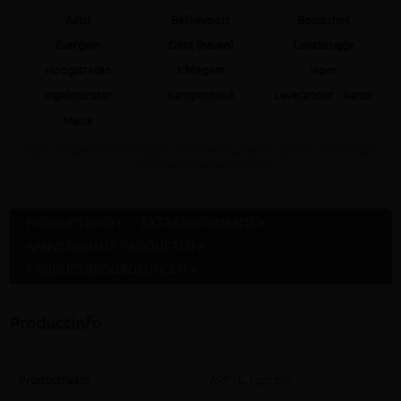
Aalst
Bekkevoort
Booischot
Evergem
Gent (haven)
Gentbrugge
Hoogstraten
Ichtegem
Ieper
Ingelmunster
Kampenhout
Leverancier - Ranst
Meise
Staat jouw gewenste afhaaldepot niet in bovenstaande lijst dan kan dit artikel daar
NOOIT gratis afgehaald worden
PRODUCTINFO »
EXTRA INFORMATIE »
AANVERWANTE PRODUCTEN »
PRODUCTBEOORDELINGEN »
Productinfo
Productnaam
ARF NL I gordijn