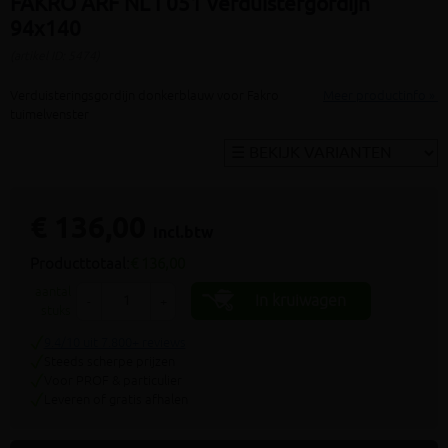
FAKRO ARF NL I 051 verduistergordijn
94x140
(artikel ID: 5474)
Verduisteringsgordijn donkerblauw voor Fakro
Meer productinfo »
tuimelvenster
€ 136,00
incl.btw
Producttotaal:
€ 136,00
aantal
In kruiwagen
-
+
stuks
9.4/10 uit 7.800+ reviews
Steeds scherpe prijzen
Voor PROF & particulier
Leveren of gratis afhalen