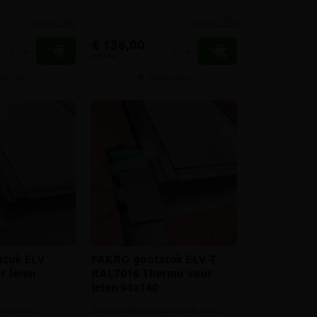
meer info
meer info
€ 136,00
+
-
+
incl.btw
gelijken
Vergelijken
stuk ELV
FAKRO gootstuk ELV-T
r leien
RAL7016 Thermo voor
leien 94x140
tuk voor
Extra isolerend gootstuk voor