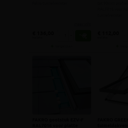
Fakro tuimelvenster
tot 90mm profie
RAL7016 voor F
tuimelvenster
meer info
€ 136,00
€ 112,00
-
+
-
incl.btw
incl.btw
Vergelijken
Verg
FAKRO gootstuk EZV-F
FAKRO GREE
RAL7016 voor platte
tuimeldakven