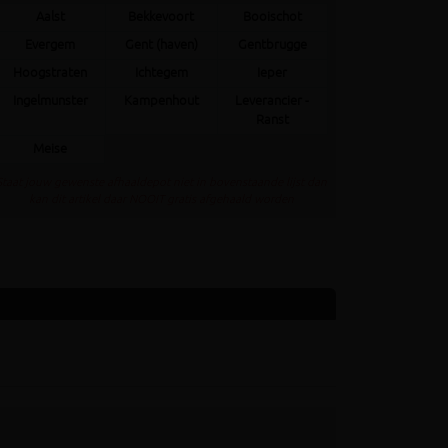
Aalst
Bekkevoort
Booischot
Evergem
Gent (haven)
Gentbrugge
Hoogstraten
Ichtegem
Ieper
Ingelmunster
Kampenhout
Leverancier -
Ranst
Meise
Staat jouw gewenste afhaaldepot niet in bovenstaande lijst dan
kan dit artikel daar NOOIT gratis afgehaald worden