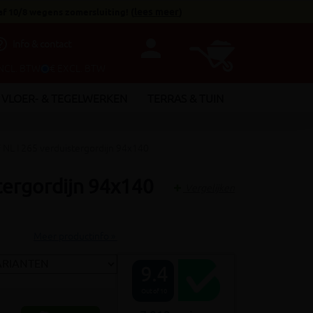
af 10/8 wegens zomersluiting!
(
lees meer
)
person
utline
Info & contact
INCL. BTW
€ EXCL. BTW
VLOER- & TEGELWERKEN
TERRAS & TUIN
L I 265 verduistergordijn 94x140
tergordijn 94x140
Vergelijken
Meer productinfo »
9.4
Out of 10