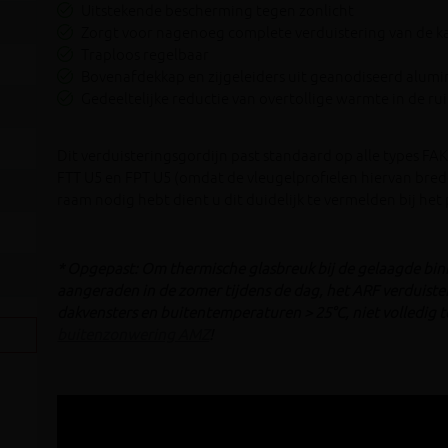
Uitstekende bescherming tegen zonlicht
Zorgt voor nagenoeg complete verduistering van de 
Traploos regelbaar
Bovenafdekkap en zijgeleiders uit geanodiseerd alum
Gedeeltelijke reductie van overtollige warmte in de ru
Dit verduisteringsgordijn past standaard op alle types F
FTT U5 en FPT U5 (omdat de vleugelprofielen hiervan brede
raam nodig hebt dient u dit duidelijk te vermelden bij het 
* Opgepast: Om thermische glasbreuk bij de gelaagde bin
aangeraden in de zomer tijdens de dag, het ARF verduister
dakvensters en buitentemperaturen > 25°C, niet volledig t
buitenzonwering AMZ
!