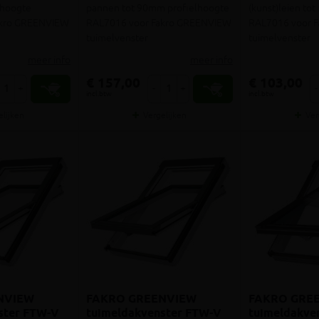
lhoogte
pannen tot 90mm profielhoogte
(kunst)leien to
akro GREENVIEW
RAL7016 voor Fakro GREENVIEW
RAL7016 voor 
tuimelvenster
tuimelvenster
meer info
meer info
€ 157,00
€ 103,00
+
-
+
-
incl.btw
incl.btw
elijken
Vergelijken
Ver
NVIEW
FAKRO GREENVIEW
FAKRO GRE
ster FTW-V
tuimeldakvenster FTW-V
tuimeldakve