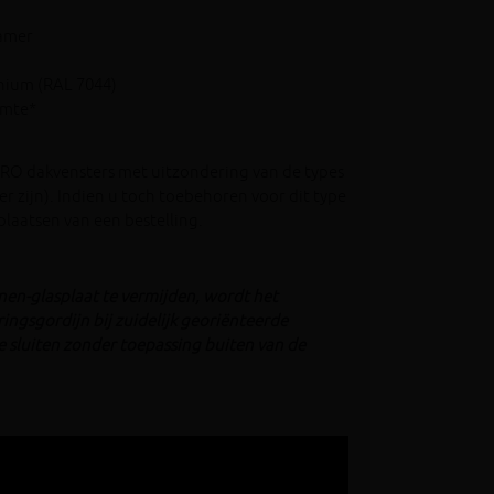
kamer
inium (RAL 7044)
imte*
AKRO dakvensters met uitzondering van de types
r zijn). Indien u toch toebehoren voor dit type
plaatsen van een bestelling.
nen-glasplaat te vermijden, wordt het
ingsgordijn bij zuidelijk georiënteerde
e sluiten zonder toepassing buiten van de