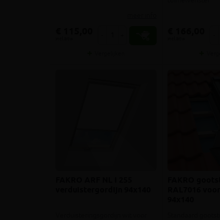
tuimelvenster
meer info
€ 115,00
€ 166,00
-
+
-
incl.btw
incl.btw
Vergelijken
Verg
FAKRO ARF NL I 255
FAKRO goots
verduistergordijn 94x140
RAL7016 voor
94x140
Verduisteringsgordijn wit voor
Standaard goots