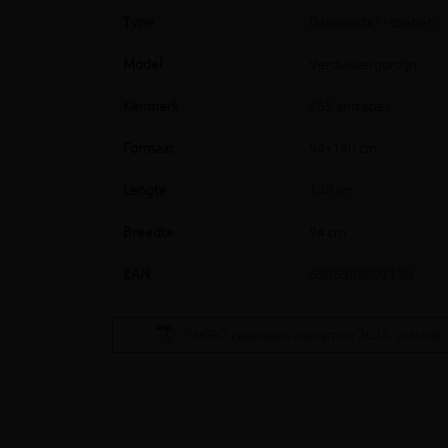
Type
Dakvenster - toebeh.
Model
Verduistergordijn
Kenmerk
265 antraciet
Formaat
94x140 cm
Lengte
140 cm
Breedte
94 cm
EAN
5905989007130
FAKRO catalogus dakramen 2026
(6.55MB)