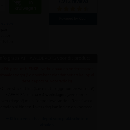
7.912 reviews
In
+
kruiwagen
Powered by Kiyoh
 reviews
ijzen
culier
 afhalen
Info gratis AFHAALDEPOTS voor dit product
✓ Dit product is
ENKEL
verkrijgbaar op onderstaande
afhaaldepot(s) (! dit betekent niet dat het artikel op al
deze depots nu voorradig is)
• Geen stockartikel (kan niet teruggenomen worden!)
• AFHALEN kan na
± 4 werkdagen
(weekend ≠
werkdagen!) m.u.v. 'depot leverancier - Ranst' waar
afhalen al binnen 1 werkdag kan indien op voorraad.
➥ Klik op een afhaaldepot voor praktische info
afhalen