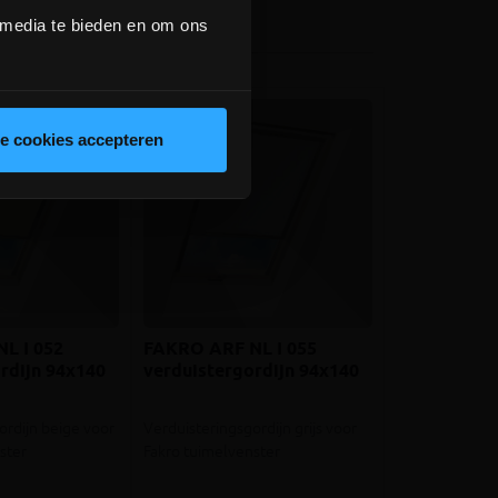
 media te bieden en om ons
le cookies accepteren
L I 052
FAKRO ARF NL I 055
rdijn 94x140
verduistergordijn 94x140
ordijn beige voor
Verduisteringsgordijn grijs voor
ster
Fakro tuimelvenster