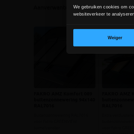
We gebruiken cookies om cont
Aanverwante producten
websiteverkeer te analyseren
Weiger
FAKRO AMZ Komfort 089
FAKRO AMZ K
buitenzonnewering 94x140
buitenzonnew
RAL7016
RAL7016
Buitenzonnewering RAL7016
Extra verduister
voor Fakro GREENVIEW
buitenzonnewer
tuimelvenster
voor Fakro GRE