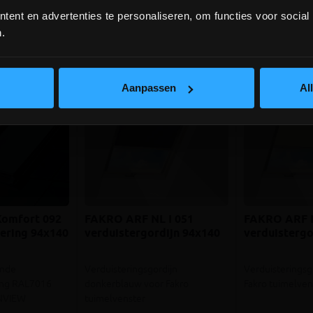
ent en advertenties te personaliseren, om functies voor social
depot Ingelmunster en Ichtegem zijn nog
gesloten t.e.m. 9/8 wegens bouwverlof!
.
lees hier meer!
Aanpassen
Al
omfort 092
FAKRO ARF NL I 051
FAKRO ARF N
ering 94x140
verduistergordijn 94x140
verduistergo
ende
Verduisteringsgordijn
Verduisteringsg
ing RAL7016
donkerblauw voor Fakro
Fakro tuimelven
ENVIEW
tuimelvenster