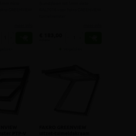
t 5mm dikte
(kunst)leien tot 5mm dikte
Fakro GREENVIEW
RAL7016 voor Fakro GREENVIEW
tuimelvenster
meer info
meer info
€ 183,00
+
-
+
incl.btw
gelijken
Vergelijken
ENVIEW
FAKRO GREENVIEW
nster PTP-V
uitzet-tuimeldakraam