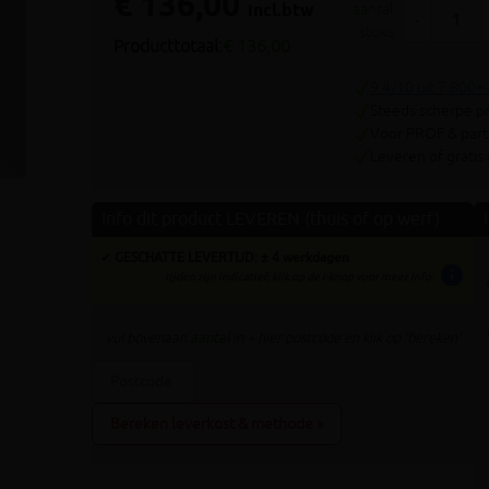
€ 136,00
Volgende
incl.btw
aantal
-
stuks
Producttotaal:
€ 136,00
9.4/10 uit 7.800+
Steeds scherpe pr
Voor PROF & parti
Leveren of gratis
Info dit product LEVEREN (thuis of op werf)
✓ GESCHATTE LEVERTIJD: ± 4 werkdagen
info
tijden zijn indicatief; klik op de i-knop voor meer info:
vul bovenaan
aantal
in + hier postcode en klik op 'bereken'
Bereken leverkost & methode »