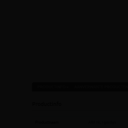
PRODUCTINFO »
AANVERWANTE PRODUCTEN
Productinfo
Productnaam
ARF NL I gordijn