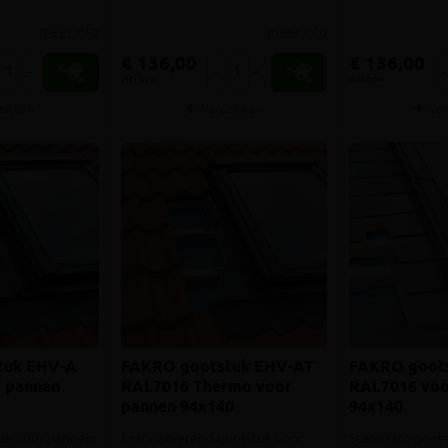
meer info
meer info
€ 136,00
€ 136,00
+
-
+
-
incl.btw
incl.btw
elijken
Vergelijken
Ver
tuk EHV-A
FAKRO gootstuk EHV-AT
FAKRO goot
 pannen
RAL7016 Thermo voor
RAL7016 voo
pannen 94x140
94x140
tuk voor pannen
Extra isolerend gootstuk voor
Standaard goots