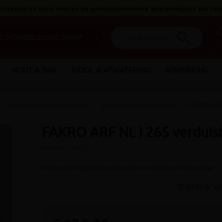
 Ichtegem en Ieper starten de gecommuniceerde levertermijnen pas van
help_o
search
€ 
HOUT & DAK
RIOOL & AFWATERING
AFWERKING
Dakvensters & toebehoren
Toebehoren dakvensters
FAKRO ARF N
FAKRO ARF NL I 265 verduis
(artikel ID: 5533)
Verduisteringsgordijn antraciet voor Fakro tuimelvenster
_arrow_right