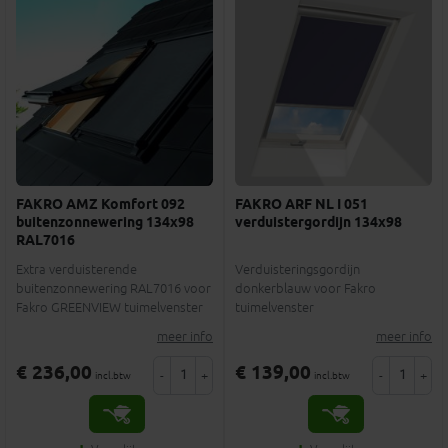
FAKRO AMZ Komfort 092
FAKRO ARF NL I 051
buitenzonnewering 134x98
verduistergordijn 134x98
RAL7016
Extra verduisterende
Verduisteringsgordijn
buitenzonnewering RAL7016 voor
donkerblauw voor Fakro
Fakro GREENVIEW tuimelvenster
tuimelvenster
meer info
meer info
€ 236,00
€ 139,00
-
+
-
+
incl.btw
incl.btw