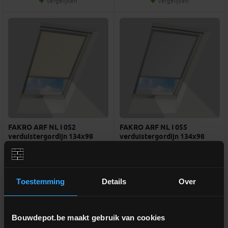
Vergelijken
Vergelijken
FAKRO ARF NL I 052
FAKRO ARF NL I 055
verduistergordijn 134x98
verduistergordijn 134x98
Verduisteringsgordijn beige voor
Verduisteringsgordijn grijs voor
Fakro tuimelvenster
Fakro tuimelvenster
Toestemming
Details
Over
meer info
meer info
€ 139,00
€ 139,00
-
+
-
+
incl.btw
incl.btw
Bouwdepot.be maakt gebruik van cookies