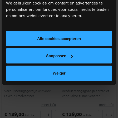
We gebruiken cookies om content en advertenties te
Vergelijken
Vergelijken
personaliseren, om functies voor social media te bieden
en om ons websiteverkeer te analyseren.
Alle cookies accepteren
Aanpassen
Weiger
FAKRO ARF NL I 255
FAKRO ARF NL I 265
verduistergordijn 134x98
verduistergordijn 134x98
Verduisteringsgordijn wit voor
Verduisteringsgordijn antraciet
Fakro tuimelvenster
voor Fakro tuimelvenster
meer info
meer info
€ 139,00
€ 139,00
-
+
-
+
incl.btw
incl.btw