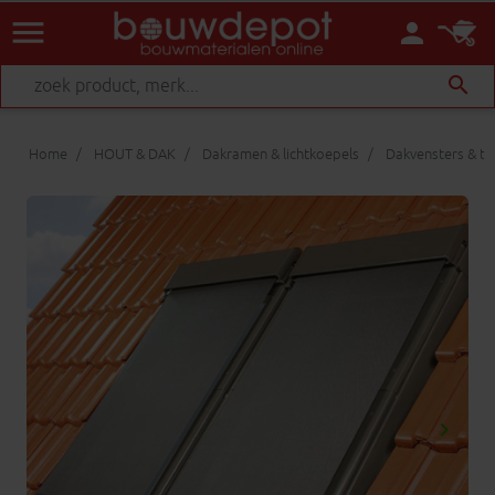
menu
person
search
Home
HOUT & DAK
Dakramen & lichtkoepels
Dakvensters & t
keyboard_arrow_right
Volgen