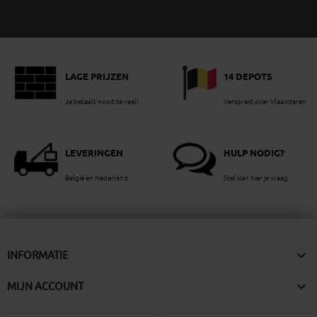
LAGE PRIJZEN
14 DEPOTS
Je betaalt nooit te veel!
Verspreid over Vlaanderen
LEVERINGEN
HULP NODIG?
België en Nederland
Stel dan hier je vraag

INFORMATIE

MIJN ACCOUNT