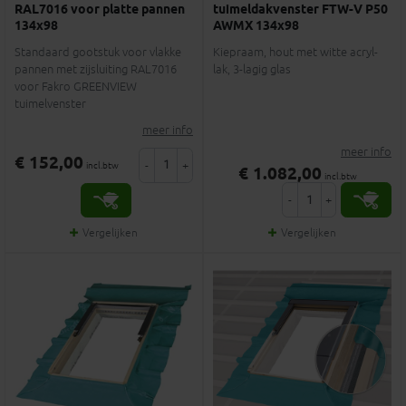
RAL7016 voor platte pannen
tuimeldakvenster FTW-V P50
134x98
AWMX 134x98
Standaard gootstuk voor vlakke
Kiepraam, hout met witte acryl-
pannen met zijsluiting RAL7016
lak, 3-lagig glas
voor Fakro GREENVIEW
tuimelvenster
meer info
meer info
€ 152,00
-
+
incl.btw
€ 1.082,00
incl.btw
-
+
Vergelijken
Vergelijken