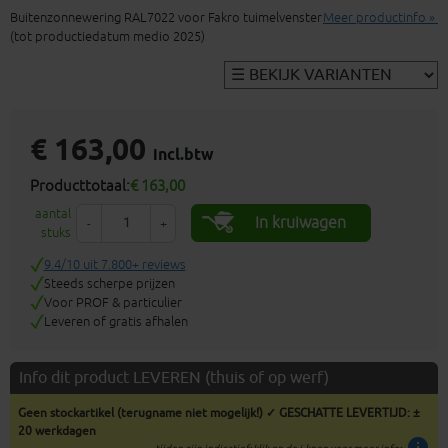
Buitenzonnewering RAL7022 voor Fakro tuimelvenster
Meer productinfo »
(tot productiedatum medio 2025)
€ 163,00
incl.btw
Producttotaal:
€ 163,00
aantal
In kruiwagen
-
+
stuks
9.4/10 uit 7.800+ reviews
Steeds scherpe prijzen
Voor PROF & particulier
Leveren of gratis afhalen
Info dit product LEVEREN (thuis of op werf)
Geen stockartikel (terugname niet mogelijk!) ✓ GESCHATTE LEVERTIJD: ±
20 werkdagen
info