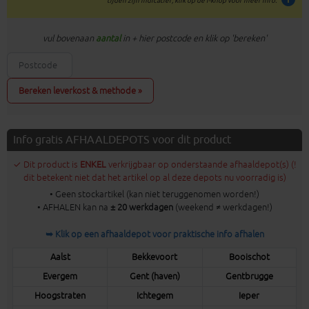
tijden zijn indicatief; klik op de i-knop voor meer info:
vul bovenaan
aantal
in + hier postcode en klik op 'bereken'
Bereken leverkost & methode »
Info gratis AFHAALDEPOTS voor dit product
✓ Dit product is
ENKEL
verkrijgbaar op onderstaande afhaaldepot(s) (!
dit betekent niet dat het artikel op al deze depots nu voorradig is)
• Geen stockartikel (kan niet teruggenomen worden!)
• AFHALEN kan na
± 20 werkdagen
(weekend ≠ werkdagen!)
➥ Klik op een afhaaldepot voor praktische info afhalen
Aalst
Bekkevoort
Booischot
Evergem
Gent (haven)
Gentbrugge
Hoogstraten
Ichtegem
Ieper