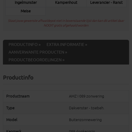
Ingelmunster
Kampenhout
Leverancier - Ranst
Meise
Staat jouw gewenste afhaaldepot niet in bovenstaande lijst dan kan dit artikel daar
NOOIT gratis afgehaald worden
PRODUCTINFO »
EXTRA INFORMATIE »
AANVERWANTE PRODUCTEN »
PRODUCTBEOORDELINGEN »
Productinfo
Productnaam
AMZ I 089 zonwering
Type
Dakvenster - toebeh.
Model
Buitenzonnewering
Kenmerk
089 donkergrijs